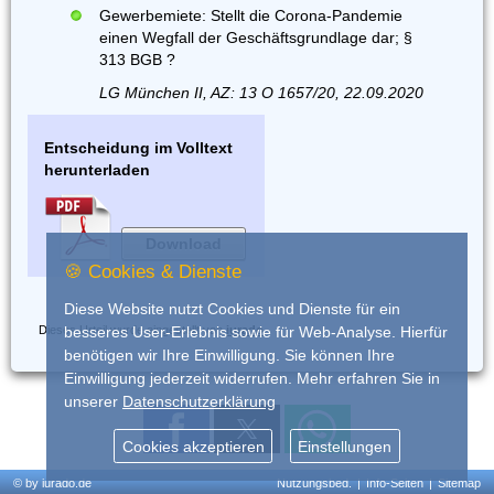
Gewerbemiete: Stellt die Corona-Pandemie
einen Wegfall der Geschäftsgrundlage dar; §
313 BGB ?
LG München II, AZ: 13 O 1657/20, 22.09.2020
Entscheidung im Volltext
herunterladen
Download
🍪 Cookies & Dienste
Diese Website nutzt Cookies und Dienste für ein
Dieses Urteil wurde eingestellt von
iurado
besseres User-Erlebnis sowie für Web-Analyse. Hierfür
benötigen wir Ihre Einwilligung. Sie können Ihre
Einwilligung jederzeit widerrufen. Mehr erfahren Sie in
unserer
Datenschutzerklärung
Cookies akzeptieren
Einstellungen
© by iurado.de
Nutzungsbed.
|
Info-Seiten
|
Sitemap