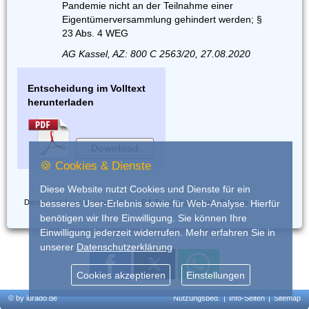
Pandemie nicht an der Teilnahme einer
Eigentümerversammlung gehindert werden; §
23 Abs. 4 WEG
AG Kassel, AZ: 800 C 2563/20, 27.08.2020
Entscheidung im Volltext
herunterladen
Download
🍪 Cookies & Dienste
Diese Website nutzt Cookies und Dienste für ein
Dieses Urteil wurde eingestellt von
RA Frank Dohrmann, Bottrop
besseres User-Erlebnis sowie für Web-Analyse. Hierfür
benötigen wir Ihre Einwilligung. Sie können Ihre
Einwilligung jederzeit widerrufen. Mehr erfahren Sie in
unserer
Datenschutzerklärung
Cookies akzeptieren
Einstellungen
© by iurado.de
Nutzungsbed.
|
Info-Seiten
|
Sitemap