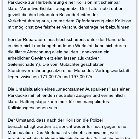
Parklücke zur Herbeiführung einer Kollision mit scheinbar
klarer Verantwortlichkeit ausgenutzt. Der Täter nutzt dabei
gezielt die ihm bekannten Besonderheiten der
Verkehrsführung aus, um mit dem Opferfahrzeug eine Kollision
mit möglichst zweifelsfreier Verschuldensfrage herbeizuführen.
Bei der Reparatur eines Blechschadens unter der Hand oder
in einer nicht markengebundenen Werkstatt kann sich durch
die fiktive Abrechnung allein bei den Lohnkosten ein
erheblicher Gewinn erzielen lassen („lukrativer
Seitenschaden“). Die vom Gutachter geschätzten
Stundenverrechnungssätze einer Mercedes-Vertragswerkstatt
liegen zwischen 171,00 €/h und 197,00 €/h.
Die Unfallsituation eines „unachtsamen Ausparkens“ aus einer
Parklücke mit fehlenden neutralen Zeugen und vermeintlich
klarer Haftungslage kann Indiz für ein manipuliertes
Kollisionsgeschehen sein.
Der Umstand, dass nach der Kollision die Polizei
benachrichtigt worden ist, spricht weder für noch gegen eine
Manipulation. Das Merkmal ist vielmehr ambivalent, weil
gerade auch die fehlende Einschaltung der Polizei ein Indiz für