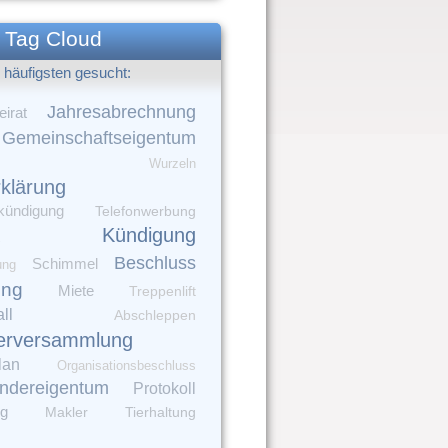
Tag Cloud
häufigsten gesucht:
Jahresabrechnung
irat
Gemeinschaftseigentum
Wurzeln
rklärung
kündigung
Telefonwerbung
Kündigung
Beschluss
Schimmel
ung
ung
Miete
Treppenlift
ll
Abschleppen
erversammlung
lan
Organisationsbeschluss
ndereigentum
Protokoll
ng
Makler
Tierhaltung