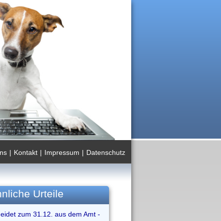
ns
|
Kontakt
|
Impressum
|
Datenschutz
nliche Urteile
heidet zum 31.12. aus dem Amt -