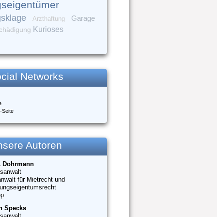
seigentümer
gsklage
Garage
Arzthaftung
Kurioses
chädigung
cial Networks
e
-Seite
nsere Autoren
k Dohrmann
sanwalt
nwalt für Mietrecht und
ungseigentumsrecht
op
n Specks
sanwalt