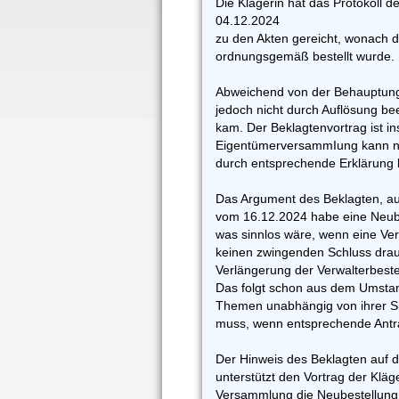
Die Klägerin hat das Protokol
04.12.2024
zu den Akten gereicht, wonach 
ordnungsgemäß bestellt wurde.
Abweichend von der Behauptung
jedoch nicht durch Auflösung b
kam. Der Beklagtenvortrag ist in
EigentümerversammIung kann nä
durch entsprechende Erklärung
Das Argument des Beklagten, a
vom 16.12.2024 habe eine Neubes
was sinnlos wäre, wenn eine Verw
keinen zwingenden Schluss drauf
Verlängerung der Verwalterbestel
Das folgt schon aus dem Umsta
Themen unabhängig von ihrer Si
muss, wenn entsprechende Anträ
Der Hinweis des Beklagten auf
unterstützt den Vortrag der Kläg
Versammlung die Neubestellung 