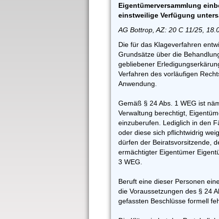
Eigentümerversammlung einbe
einstweilige Verfügung unter
AG Bottrop, AZ: 20 C 11/25, 18.
Die für das Klageverfahren entw
Grundsätze über die Behandlung
gebliebener Erledigungserkärun
Verfahren des vorläufigen Rech
Anwendung.
Gemäß § 24 Abs. 1 WEG ist näml
Verwaltung berechtigt, Eigent
einzuberufen. Lediglich in den F
oder diese sich pflichtwidrig we
dürfen der Beiratsvorsitzende, de
ermächtigter Eigentümer Eigen
3 WEG.
Beruft eine dieser Personen ei
die Voraussetzungen des § 24 Ab
gefassten Beschlüsse formell feh