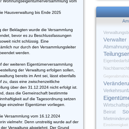
l der Wohnungseigentümerversammlung vom
die Hausverwaltung bis Ende 2025
Am 
 der Beklagten wurde die Versammlung
Verwaltungsbe
eendet, bevor es zu Beschlussfassungen
Verwalter
soweit nicht schlüssig. Eine
Abmahnung
mlich nur durch den Versammlungsleiter
 beendet werden.
Teilungse
Eigenbedarfs
uf der weiteren Eigentümerversammlung
Nachbarrecht
tellung der Verwaltung erfolgen sollen,
altung bereits im Amt sei, lässt ebenfalls
Gegenabmahn
 zu, dass eine zwischenzeitliche
Veränder
lung über den 31.12.2024 nicht erfolgt ist.
Verkehrsunfa
nd, dass die Gemeinschaft bestimmte
Eigentüm
nnhaftigkeit auf die Tagesordnung setzen
ge einzelner Eigentümer vorliegen.
Wirtschaftsp
So
Beirat
 die Versammlung vom 16.12.2024
Mietminderu
erin vielmehr. Denn unstreitig wurde auf der
Einstimmigkeit
der Verwaltung abgelehnt. Der Grund