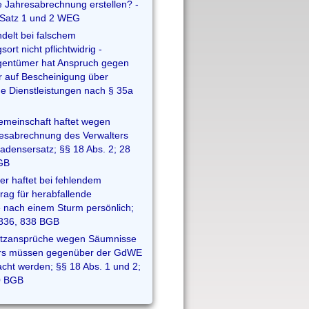
 Jahresabrechnung erstellen? -
 Satz 1 und 2 WEG
ndelt bei falschem
rt nicht pflichtwidrig -
entümer hat Anspruch gegen
r auf Bescheinigung über
e Dienstleistungen nach § 35a
meinschaft haftet wegen
resabrechnung des Verwalters
hadensersatz; §§ 18 Abs. 2; 28
GB
r haftet bei fehlendem
rag für herabfallende
 nach einem Sturm persönlich;
836, 838 BGB
tzansprüche wegen Säumnisse
ers müssen gegenüber der GdWE
cht werden; §§ 18 Abs. 1 und 2;
0 BGB