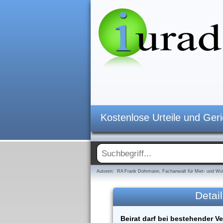
Kostenlose Urteile und Ger
Autoren: RA Frank Dohrmann, Fachanwalt für Miet- und Woh
Detail
Beirat darf bei bestehender V