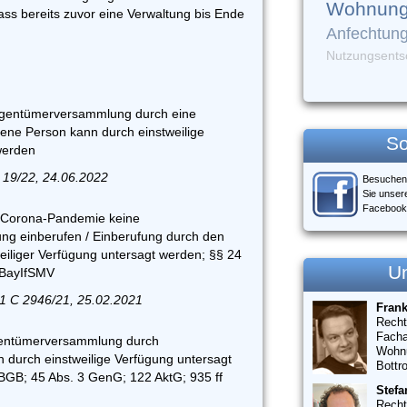
Wohnung
ass bereits zuvor eine Verwaltung bis Ende
Anfechtun
Nutzungsents
igentümerversammlung durch eine
ene Person kann durch einstweilige
So
werden
 19/22, 24.06.2022
Besuchen
Sie unser
Facebook
r Corona-Pandemie keine
g einberufen / Einberufung durch den
weiliger Verfügung untersagt werden; §§ 24
U
 BayIfSMV
1 C 2946/21, 25.02.2021
Fran
Recht
Facha
gentümerversammlung durch
Wohn
n durch einstweilige Verfügung untersagt
Bottr
BGB; 45 Abs. 3 GenG; 122 AktG; 935 ff
Stefa
Recht