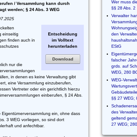
Wer muss die
rufen / Versammlung kann durch
§§ 28 Abs. 2
sagt werden; § 24 Abs. 3 WEG
Verwalter ha
07.2025
Versammlungso
ickelten
Wohnungseig
 einseitig
Entscheidung
den Verwalte
gen finden auch in
im Volltext
haushaltsnah
tsschutzes
herunterladen
EStG
Eigentümerge
Download
falscher Jah
ich nur die
grds. auf Sc
ümerversammlungen
WEG, 280 B
ällen, in denen es keine Verwaltung gibt
WEG-Verwalte
igert, eine Versammlung einzuberufen,
Wartungsvert
ssen Vertreter oder ein gerichtlich hierzu
Gebäudeteile
tümerversammIungen einberufen, § 24 Abs.
§§ 27 WEG; 
Schadenersa
des Verwalt
ne Eigentümerversammlung ein, ohne dass
geltend gema
s. 3 WEG vorliegen, so sind dort
27 WEG; 28
lerhaft und anfechtbar.