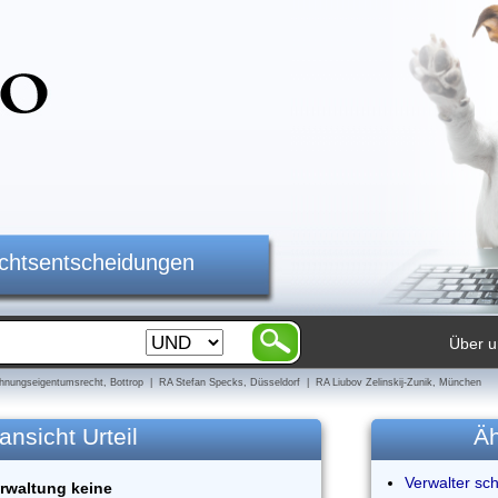
ichtsentscheidungen
Über u
nungseigentumsrecht, Bottrop | RA Stefan Specks, Düsseldorf | RA Liubov Zelinskij-Zunik, München
ansicht Urteil
Äh
Verwalter sc
erwaltung keine