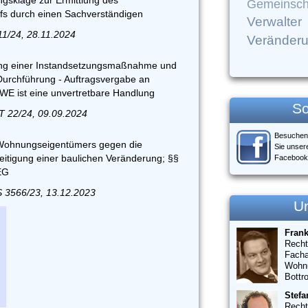
gsklage zur Ermittlung des
Gemeinsch
fs durch einen Sachverständigen
Verwalter
11/24, 28.11.2024
Veränder
ung einer Instandsetzungsmaßnahme und
 Durchführung - Auftragsvergabe an
E ist eine unvertretbare Handlung
So
T 22/24, 09.09.2024
Besuchen
Wohnungseigentümers gegen die
Sie unser
itigung einer baulichen Veränderung; §§
Facebook
EG
S 3566/23, 13.12.2023
U
Fran
Recht
Facha
Wohn
Bottr
Stefa
Recht