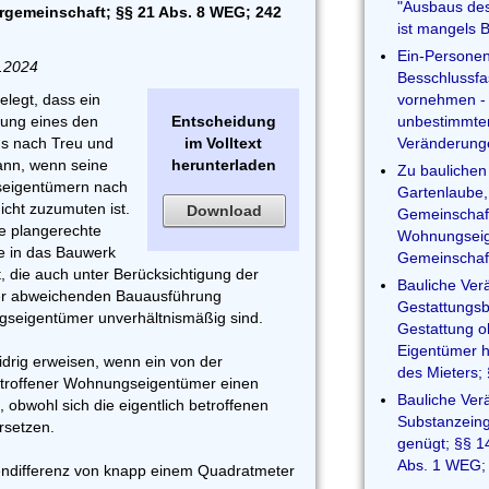
"Ausbaus de
rgemeinschaft; §§ 21 Abs. 8 WEG; 242
ist mangels B
Ein-Persone
4.2024
Besschlussfa
legt, dass ein
vornehmen - 
lung eines den
Entscheidung
unbestimmten
s nach Treu und
im Volltext
Veränderung
ann, wenn seine
herunterladen
Zu bauliche
seigentümern nach
Gartenlaube,
icht zuzumuten ist.
Download
Gemeinschaf
e plangerechte
Wohnungseig
fe in das Bauwerk
Gemeinschaf
, die auch unter Berücksichtigung der
Bauliche Ver
der abweichenden Bauausführung
Gestattungsb
gseigentümer unverhältnismäßig sind.
Gestattung o
Eigentümer h
widrig erweisen, wenn ein von der
des Mieters
etroffener Wohnungseigentümer einen
Bauliche Ver
 obwohl sich die eigentlich betroffenen
Substanzeingr
setzen.
genügt; §§ 14
Abs. 1 WEG;
chendifferenz von knapp einem Quadratmeter