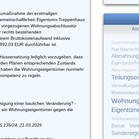
Baumaßnahme der erstmaligen
gemeinschaftlichen Eigentums Treppenhaus
r vorgezogenen Wohnungsabschlusstür
Am 
r rechts bestehenden
nem Bruttokostenaufwand inklusive
Gegenabmahn
992,03 EUR durchführbar ist.
Nachbarrecht
Abmahnung
lussersetzung lediglich vorzugeben, dass
es den Plänen entsprechenden Zustands
Eigenbedarfs
ere haben die Wohnungseigentümer nunmehr
Abschleppen
kompetenz zu regeln.
Teilungse
Verwaltungsbe
Mietminderu
Wohnung
gung einer baulichen Veränderung? -
Eigentüm
t ein Wohnungseigentümer gegen die
Telefonwerbu
S 135/24, 21.03.2025
Verk
Beirat
Sondereig