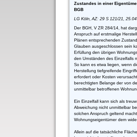
Zustandes in einer Eigentüme
BGB
LG Köln, AZ: 29 S 121/21, 25.0
Der BGH, V ZR 284/14, hat darge
Anspruch auf erstmalige Herstel
Plänen entsprechenden Zustand
Glauben ausgeschlossen sein k
Erfüllung den übrigen Wohnung
den Umständen des Einzelfalls n
So kann es etwa liegen, wenn di
Herstellung tiefgreifende Eingrif
erfordert oder Kosten verursacht
berechtigten Belange der von 
unmittelbar betroffenen Wohnun
Ein Einzelfall kann sich als treu
Abweichung nicht unmittelbar b
solchen Anspruch geltend macht,
Wohnungseigentümer dem wider
Allein auf die tatsächliche Flä