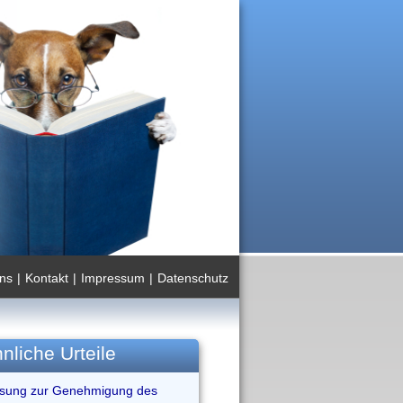
ns
|
Kontakt
|
Impressum
|
Datenschutz
nliche Urteile
ssung zur Genehmigung des