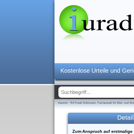
Kostenlose Urteile und Ger
Autoren: RA Frank Dohrmann, Fachanwalt für Miet- und Woh
Detail
Zum Anspruch auf erstmalige 