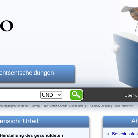
ichtsentscheidungen
Über u
nungseigentumsrecht, Bottrop | RA Stefan Specks, Düsseldorf | RA Liubov Zelinskij-Zunik, München
ansicht Urteil
Äh
Beschlussfa
Herstellung des geschuldeten