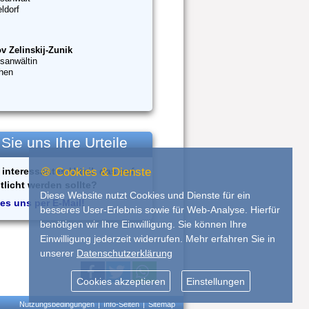
ldorf
v Zelinskij-Zunik
sanwältin
hen
ie uns Ihre Urteile
interessantes Urteil, das auf
🍪 Cookies & Dienste
tlicht werden sollte?
Diese Website nutzt Cookies und Dienste für ein
es uns per E-Mail!
besseres User-Erlebnis sowie für Web-Analyse. Hierfür
benötigen wir Ihre Einwilligung. Sie können Ihre
Einwilligung jederzeit widerrufen. Mehr erfahren Sie in
unserer
Datenschutzerklärung
Cookies akzeptieren
Einstellungen
Nutzungsbedingungen
|
Info-Seiten
|
Sitemap