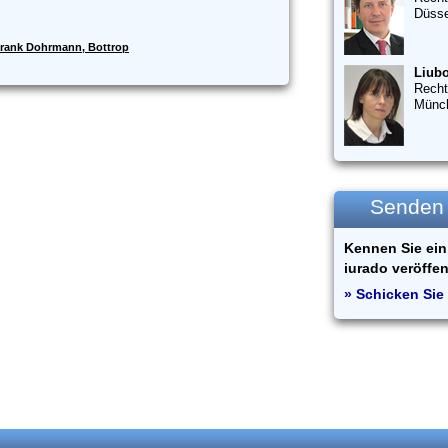
Düsse
rank Dohrmann, Bottrop
Liubo
Recht
Münc
Senden S
Kennen Sie ein 
iurado veröffen
» Schicken Sie 