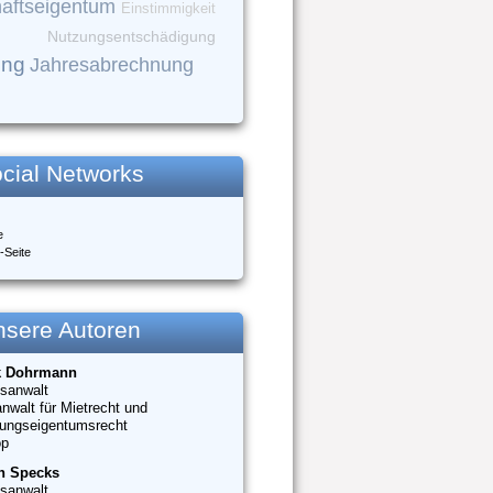
aftseigentum
Einstimmigkeit
Nutzungsentschädigung
ung
Jahresabrechnung
cial Networks
e
-Seite
nsere Autoren
k Dohrmann
sanwalt
nwalt für Mietrecht und
ungseigentumsrecht
op
n Specks
sanwalt