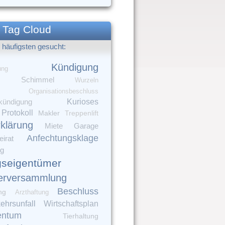
Tag Cloud
häufigsten gesucht:
Kündigung
ung
Schimmel
Wurzeln
Organisationsbeschluss
Kurioses
kündigung
Protokoll
Makler
Treppenlift
rklärung
Garage
Miete
Anfechtungsklage
irat
ng
seigentümer
erversammlung
Beschluss
ng
Arzthaftung
ehrsunfall
Wirtschaftsplan
entum
Tierhaltung