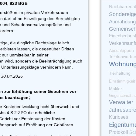
1004, 823 BGB
Nachbarrecht
erstößen im privaten Verkehrsraum
Sondereig
n darf ohne Einwilligung des Berechtigten
Abmahnung
n und Schadensersatzansprüche und
Gemeinsch
ordern.
Eigenbedarfs
ige, die dingliche Rechtslage falsch
Verkehrsunfa
erbieten lassen, die gegenüber Dritten
Abschleppen
t nur unmittelbar in seiner
Telefonwerbu
en wird, sondern die Beeinträchtigung auch
Wohnung
e Unterlassungsklage verhindern kann.
Tierhaltung
 30.04.2026
Einstimmigkeit
Makler
n zur Erhöhung seiner Gebühren vor
Gegenabmahn
ns beantragen;
Verwalter
ie Kostenentwicklung nicht überwacht und
Jahresabr
Abs.4 S.2 ZPO die erhebliche
Kurioses
ericht vor Entstehung der Kosten
Eigentüm
in Anspruch auf Erhöhung der Gebühren.
Protokoll
Sc