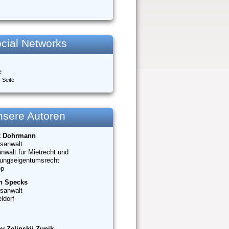
cial Networks
e
-Seite
nsere Autoren
k Dohrmann
sanwalt
nwalt für Mietrecht und
ungseigentumsrecht
op
n Specks
sanwalt
ldorf
v Zelinskij-Zunik