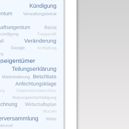
Kündigung
entum
Verwaltungsbeirat
aftseigentum
Beirat
kündigung
Treppenlift
Veränderung
ll
Garage
Arzthaftung
ng
seigentümer
Teilungserklärung
Beschluss
Mietminderung
Anfechtungsklage
ung
Organisationsbeschluss
Nutzungsentschädigung
echnung
Wirtschaftsplan
Wurzeln
erversammlung
Miete
himmel