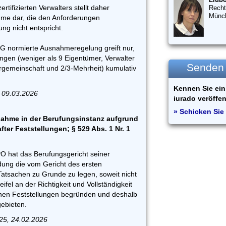
ertifizierten Verwalters stellt daher
Recht
Münc
me dar, die den Anforderungen
g nicht entspricht.
EG normierte Ausnahmeregelung greift nur,
ngen (weniger als 9 Eigentümer, Verwalter
Senden S
gemeinschaft und 2/3-Mehrheit) kumulativ
Kennen Sie ein 
 09.03.2026
iurado veröffen
» Schicken Sie 
ahme in der Berufungsinstanz aufgrund
after Feststellungen; § 529 Abs. 1 Nr. 1
PO hat das Berufungsgericht seiner
ung die vom Gericht des ersten
Tatsachen zu Grunde zu legen, soweit nicht
fel an der Richtigkeit und Vollständigkeit
hen Feststellungen begründen und deshalb
gebieten.
25, 24.02.2026