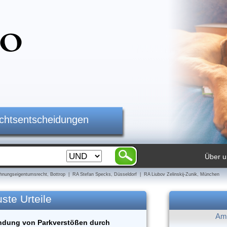
ichtsentscheidungen
Über u
nungseigentumsrecht, Bottrop | RA Stefan Specks, Düsseldorf | RA Liubov Zelinskij-Zunik, München
ste Urteile
Am 
ndung von Parkverstößen durch