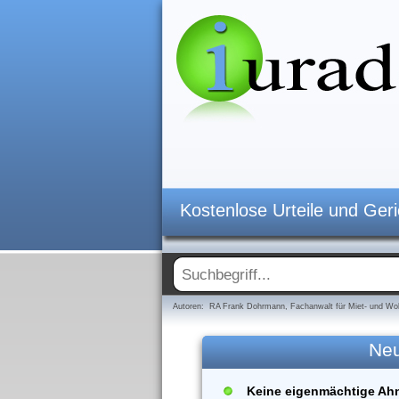
Kostenlose Urteile und Ger
Autoren: RA Frank Dohrmann, Fachanwalt für Miet- und Woh
Neu
Keine eigenmächtige Ah