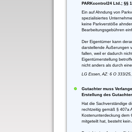
PARKcontrol24 Ltd.; §§ 
Ein auf Ahndung von Parkv
spezialisiertes Unternehme
keine Parkverstöße ahnde
Bearbeitungsgebühren einf
Der Eigentümer kann derart
darstellende Äußerungen v
fallen, weil er dadurch nich
Eigentümerstellung betroff
nicht anders als durch ein
LG Essen, AZ: 6 O 333/25,
Gutachter muss Verlange
Erstellung des Gutachte
Hat die Sachverständige d
rechtzeitig gemäß § 407a 
Kostenunterdeckung dem G
mitgeteilt hat, besteht ke