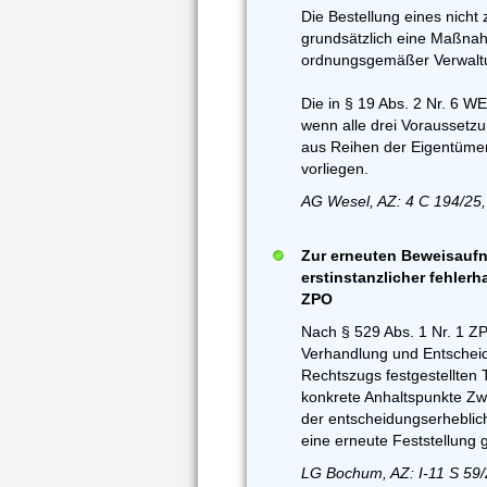
Die Bestellung eines nicht z
grundsätzlich eine Maßnah
ordnungsgemäßer Verwaltun
Die in § 19 Abs. 2 Nr. 6 W
wenn alle drei Voraussetzu
aus Reihen der Eigentümer
vorliegen.
AG Wesel, AZ: 4 C 194/25,
Zur erneuten Beweisaufn
erstinstanzlicher fehlerh
ZPO
Nach § 529 Abs. 1 Nr. 1 Z
Verhandlung und Entscheid
Rechtszugs festgestellten 
konkrete Anhaltspunkte Zwei
der entscheidungserheblic
eine erneute Feststellung 
LG Bochum, AZ: I-11 S 59/