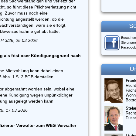
t des Sachverständigen und verletzt der
ht, so führt diese Pflichtverletzung nicht
g. Zuvor muss noch eine
Richtung angestellt werden, ob die
So
achverständigen, wäre sie erfolgt,
ie Beweisaufnahme gehabt hätte.
Besuchen
 H 3/25, 25.03.2026
Sie unser
Facebook
g als fristloser Kündigungsgrund nach
U
che Mietzahlung kann dabei einen
Abs. 1 S. 2 BGB darstellen.
Fran
Recht
or abgemahnt worden sein, wobei eine
Facha
hene Kündigung wegen unpünktlichger
Wohn
Bottr
ung ausgelegt werden kann.
Stefa
25, 17.03.2026
Recht
Düsse
fizierter Verwalter zum WEG-Verwalter
Liubo