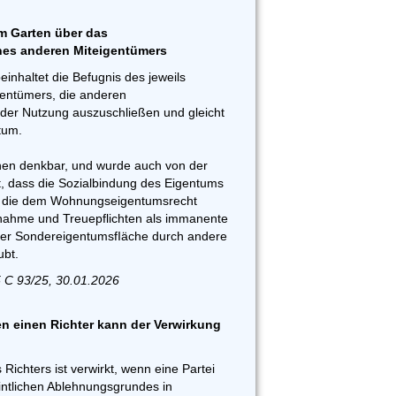
m Garten über das
nes anderen Miteigentümers
inhaltet die Befugnis des jeweils
entümers, die anderen
der Nutzung auszuschließen und gleicht
tum.
onen denkbar, und wurde auch von der
 dass die Sozialbindung des Eigentums
d die dem Wohnungseigentumsrecht
ahme und Treuepflichten als immanente
ner SondereigentumsfIäche durch andere
bt.
 C 93/25, 30.01.2026
 einen Richter kann der Verwirkung
Richters ist verwirkt, wenn eine Partei
intlichen Ablehnungsgrundes in