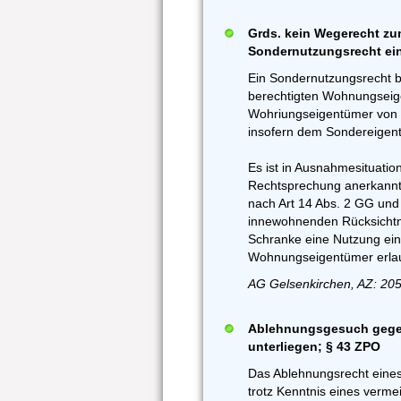
Grds. kein Wegerecht zu
Sondernutzungsrecht ei
Ein Sondernutzungsrecht be
berechtigten Wohnungseig
Wohriungseigentümer von 
insofern dem Sondereigen
Es ist in Ausnahmesituati
Rechtsprechung anerkannt,
nach Art 14 Abs. 2 GG un
innewohnenden Rücksichtn
Schranke eine Nutzung ei
Wohnungseigentümer erlau
AG Gelsenkirchen, AZ: 205
Ablehnungsgesuch gegen
unterliegen; § 43 ZPO
Das Ablehnungsrecht eines 
trotz Kenntnis eines verme