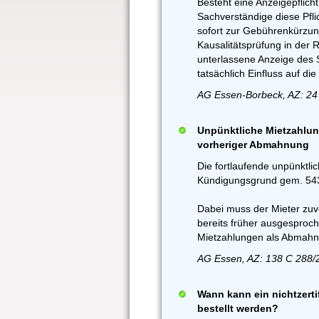
Besteht eine Anzeigepflich
Sachverständige diese Pflic
sofort zur Gebührenkürzun
Kausalitätsprüfung in der 
unterlassene Anzeige des S
tatsächlich Einfluss auf d
AG Essen-Borbeck, AZ: 24
Unpünktliche Mietzahlun
vorheriger Abmahnung
Die fortlaufende unpünktli
Kündigungsgrund gem. 543 
Dabei muss der Mieter zuv
bereits früher ausgesproc
Mietzahlungen als Abmahn
AG Essen, AZ: 138 C 288/
Wann kann ein nichtzerti
bestellt werden?