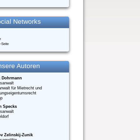
cial Networks
e
-Seite
nsere Autoren
k Dohrmann
sanwalt
nwalt für Mietrecht und
ungseigentumsrecht
op
n Specks
sanwalt
ldorf
v Zelinskij-Zunik
sanwältin