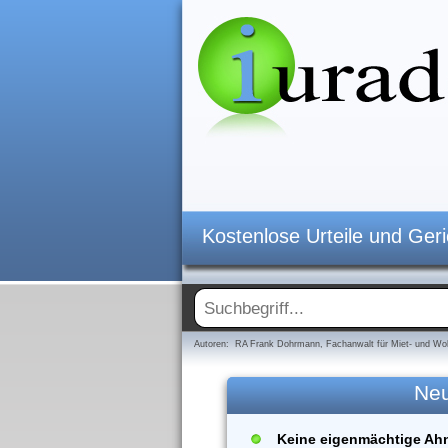
Kostenlose Urteile und Ger
Autoren: RA Frank Dohrmann, Fachanwalt für Miet- und Woh
Neu
Keine eigenmächtige Ah