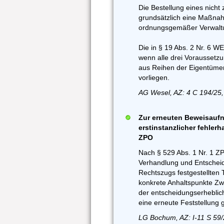
Die Bestellung eines nicht z
grundsätzlich eine Maßnah
ordnungsgemäßer Verwaltun
Die in § 19 Abs. 2 Nr. 6 W
wenn alle drei Voraussetzu
aus Reihen der Eigentümer
vorliegen.
AG Wesel, AZ: 4 C 194/25,
Zur erneuten Beweisaufn
erstinstanzlicher fehlerh
ZPO
Nach § 529 Abs. 1 Nr. 1 Z
Verhandlung und Entscheid
Rechtszugs festgestellten 
konkrete Anhaltspunkte Zwei
der entscheidungserheblic
eine erneute Feststellung 
LG Bochum, AZ: I-11 S 59/