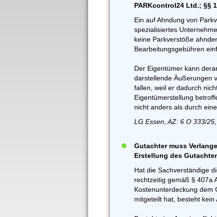
PARKcontrol24 Ltd.; §§ 
Ein auf Ahndung von Parkv
spezialisiertes Unternehme
keine Parkverstöße ahnde
Bearbeitungsgebühren einf
Der Eigentümer kann derart
darstellende Äußerungen v
fallen, weil er dadurch nich
Eigentümerstellung betroff
nicht anders als durch ein
LG Essen, AZ: 6 O 333/25,
Gutachter muss Verlange
Erstellung des Gutachte
Hat die Sachverständige d
rechtzeitig gemäß § 407a 
Kostenunterdeckung dem G
mitgeteilt hat, besteht ke