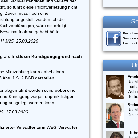
t des Sachverständigen und verletzt der
ht, so führt diese Pflichtverletzung nicht
g. Zuvor muss noch eine
Richtung angestellt werden, ob die
So
achverständigen, wäre sie erfolgt,
ie Beweisaufnahme gehabt hätte.
Besuchen
Sie unser
 H 3/25, 25.03.2026
Facebook
g als fristloser Kündigungsgrund nach
U
che Mietzahlung kann dabei einen
Fran
Abs. 1 S. 2 BGB darstellen.
Recht
Facha
or abgemahnt worden sein, wobei eine
Wohn
hene Kündigung wegen unpünktlichger
Bottr
ung ausgelegt werden kann.
Stefa
Recht
25, 17.03.2026
Düsse
fizierter Verwalter zum WEG-Verwalter
Liubo
Recht