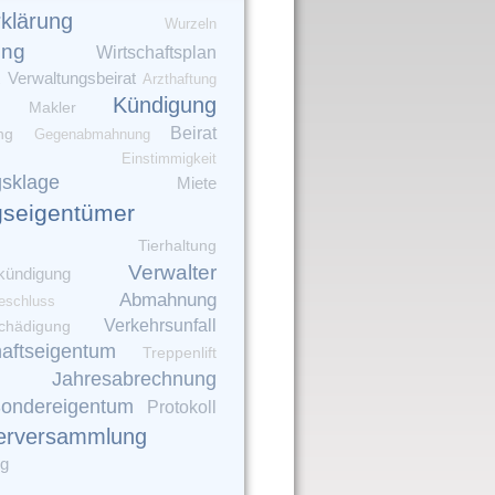
rklärung
Wurzeln
ung
Wirtschaftsplan
Verwaltungsbeirat
Arzthaftung
Kündigung
Makler
Beirat
ng
Gegenabmahnung
Einstimmigkeit
gsklage
Miete
seigentümer
Tierhaltung
Verwalter
kündigung
Abmahnung
eschluss
Verkehrsunfall
chädigung
aftseigentum
Treppenlift
Jahresabrechnung
ondereigentum
Protokoll
erversammlung
ng