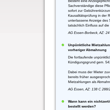
Besteht eine Anzeigepflich
Sachverständige diese Pflic
sofort zur Gebührenkürzun
Kausalitätsprüfung in der 
unterlassene Anzeige des S
tatsächlich Einfluss auf d
AG Essen-Borbeck, AZ: 24
Unpünktliche Mietzahlun
vorheriger Abmahnung
Die fortlaufende unpünktli
Kündigungsgrund gem. 543 
Dabei muss der Mieter zuv
bereits früher ausgesproc
Mietzahlungen als Abmahn
AG Essen, AZ: 138 C 288/
Wann kann ein nichtzerti
bestellt werden?