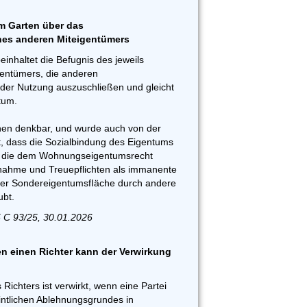
m Garten über das
nes anderen Miteigentümers
inhaltet die Befugnis des jeweils
entümers, die anderen
der Nutzung auszuschließen und gleicht
tum.
onen denkbar, und wurde auch von der
 dass die Sozialbindung des Eigentums
d die dem Wohnungseigentumsrecht
ahme und Treuepflichten als immanente
ner SondereigentumsfIäche durch andere
bt.
 C 93/25, 30.01.2026
 einen Richter kann der Verwirkung
Richters ist verwirkt, wenn eine Partei
intlichen Ablehnungsgrundes in