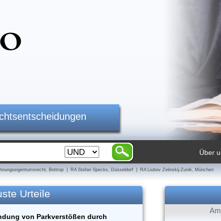
ichtsentscheidungen
Über u
nungseigentumsrecht, Bottrop | RA Stefan Specks, Düsseldorf | RA Liubov Zelinskij-Zunik, München
ste Urteile
Am 
ndung von Parkverstößen durch