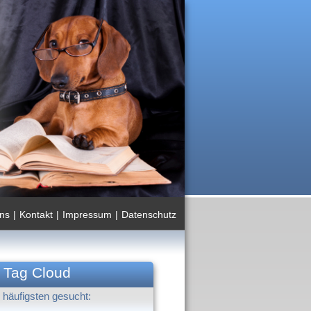
ns
|
Kontakt
|
Impressum
|
Datenschutz
Tag Cloud
häufigsten gesucht: