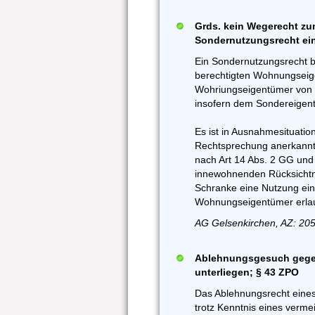
Grds. kein Wegerecht zu
Sondernutzungsrecht ei
Ein Sondernutzungsrecht be
berechtigten Wohnungseig
Wohriungseigentümer von 
insofern dem Sondereigen
Es ist in Ausnahmesituati
Rechtsprechung anerkannt,
nach Art 14 Abs. 2 GG un
innewohnenden Rücksichtn
Schranke eine Nutzung ei
Wohnungseigentümer erlau
AG Gelsenkirchen, AZ: 205
Ablehnungsgesuch gegen
unterliegen; § 43 ZPO
Das Ablehnungsrecht eines 
trotz Kenntnis eines verme