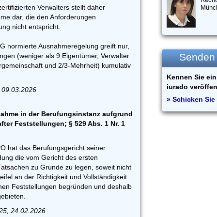
ertifizierten Verwalters stellt daher
Münc
me dar, die den Anforderungen
g nicht entspricht.
EG normierte Ausnahmeregelung greift nur,
Senden S
ngen (weniger als 9 Eigentümer, Verwalter
gemeinschaft und 2/3-Mehrheit) kumulativ
Kennen Sie ein 
iurado veröffen
 09.03.2026
» Schicken Sie 
ahme in der Berufungsinstanz aufgrund
after Feststellungen; § 529 Abs. 1 Nr. 1
PO hat das Berufungsgericht seiner
ung die vom Gericht des ersten
Tatsachen zu Grunde zu legen, soweit nicht
fel an der Richtigkeit und Vollständigkeit
hen Feststellungen begründen und deshalb
gebieten.
25, 24.02.2026