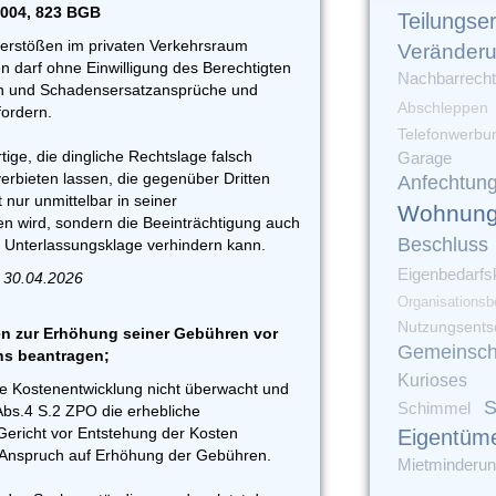
1004, 823 BGB
Teilungse
erstößen im privaten Verkehrsraum
Veränder
n darf ohne Einwilligung des Berechtigten
Nachbarrecht
n und Schadensersatzansprüche und
Abschleppen
ordern.
Telefonwerbu
ige, die dingliche Rechtslage falsch
Garage
erbieten lassen, die gegenüber Dritten
Anfechtun
t nur unmittelbar in seiner
Wohnung
en wird, sondern die Beeinträchtigung auch
Beschluss
e Unterlassungsklage verhindern kann.
Eigenbedarfs
 30.04.2026
Organisationsb
Nutzungsents
n zur Erhöhung seiner Gebühren vor
Gemeinsch
ns beantragen;
Kurioses
ie Kostenentwicklung nicht überwacht und
S
Schimmel
Abs.4 S.2 ZPO die erhebliche
ericht vor Entstehung der Kosten
Eigentüm
in Anspruch auf Erhöhung der Gebühren.
Mietminderu