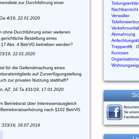
ensliste zur Durchführung einer
Teilungserklä
Nachbarrecht
Verwalter
Ga 4/19, 22.01.2020
Telefonwerbu
Verkehrsunfal
n ohne Durchführung einer weiteren
Abmahnung
erichtliche Bestellung eines
Anfechtungsk
 17 Abs. 4 BetrVG betrieben werden?
Treppenlift
G
Kurioses
23/19, 22.01.2020
Organisation
Wohnungseig
ist für die Geltendmachung eines
ebsratsmitglieds auf Zurverfügungstellung
ch zur privaten Nutzung statthaft?
n, AZ: 16 Ta 431/19, 17.01.2020
So
 Betriebsrat über Interessenausgleich
Besuchen
ls Betriebsratsanhörung nach §102 BetrVG
Sie unser
Facebook
 333/19, 18.07.2019