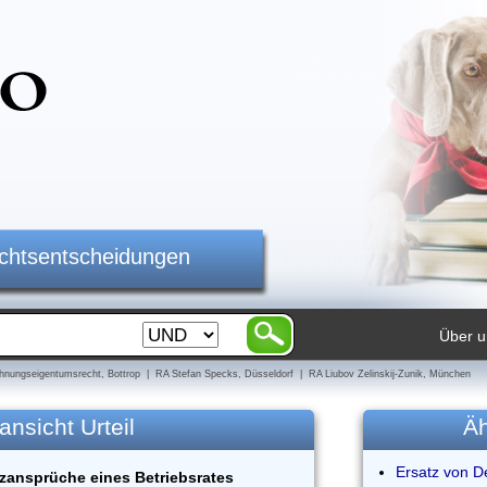
ichtsentscheidungen
Über u
nungseigentumsrecht, Bottrop | RA Stefan Specks, Düsseldorf | RA Liubov Zelinskij-Zunik, München
ansicht Urteil
Äh
Ersatz von De
tzansprüche eines Betriebsrates