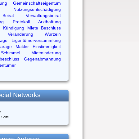
rung
Gemeinschaftseigentum
Nutzungsentschädigung
Beirat
Verwaltungsbeirat
ng
Protokoll
Arzthaftung
l
Kündigung
Miete
Beschluss
Veränderung
Wurzeln
lage
Eigentümerversammlung
arage
Makler
Einstimmigkeit
Schimmel
Mietminderung
sbeschluss
Gegenabmahnung
entümer
cial Networks
e
-Seite