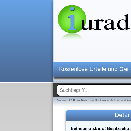
Kostenlose Urteile und Ger
Autoren: RA Frank Dohrmann, Fachanwalt für Miet- und Woh
Detail
Betriebsratsbüro: Besitzschu