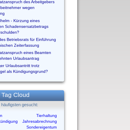
tzanspruch des Arbeitgebers
rbeitnehmer wegen
ung
helm - Kürzung eines
ten Schadensersatzbetrags
rschulden?
t des Betriebsrats für Einführung
nischen Zeiterfassung
atzanspruch eines Beamten
ehnten Urlaubsantrag
r Urlaubsantritt trotz
gel als Kündigungsgrund?
Tag Cloud
häufigsten gesucht:
an
Tierhaltung
kündigung
Jahresabrechnung
Sondereigentum