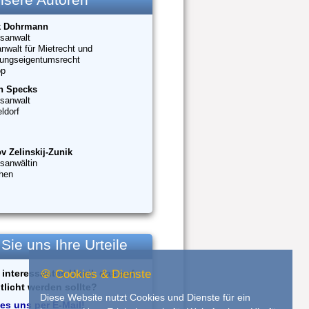
nsere Autoren
k Dohrmann
sanwalt
nwalt für Mietrecht und
ungseigentumsrecht
op
n Specks
sanwalt
ldorf
v Zelinskij-Zunik
sanwältin
hen
ie uns Ihre Urteile
interessantes Urteil, das auf
🍪 Cookies & Dienste
tlicht werden sollte?
Diese Website nutzt Cookies und Dienste für ein
es uns per E-Mail!