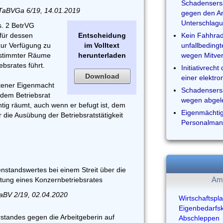
Schadensersa
 TaBVGa 6/19, 14.01.2019
gegen den A
Unterschlag
s. 2 BetrVG
 für dessen
Entscheidung
Kein Fahhrad
zur Verfügung zu
im Volltext
unfallbeding
estimmter Räume
herunterladen
wegen Mitve
bsrates führt.
Initiativrech
Download
einer elektro
otener Eigenmacht
Schadensers
dem Betriebsrat
wegen abgel
g räumt, auch wenn er befugt ist, dem
Eigenmächtige
ür die Ausübung der Betriebsratstätigkeit
Personalman
standswertes bei einem Streit über die
chtung eines Konzernbetriebsrates
Am 
TaBV 2/19, 02.04.2020
Wirtschaftspl
Eigenbedarfs
standes gegen die Arbeitgeberin auf
Abschleppen