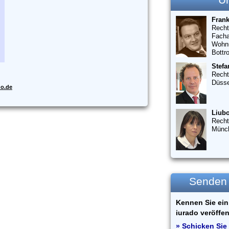
U
Fran
Recht
Facha
Wohn
Bottr
Stefa
Recht
Düsse
do.de
Liubo
Recht
Münc
Senden S
Kennen Sie ein 
iurado veröffen
» Schicken Sie 