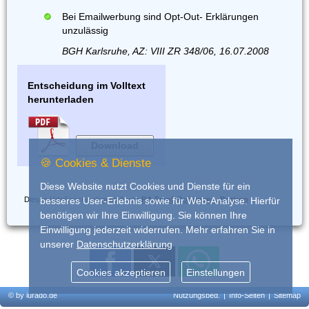
Bei Emailwerbung sind Opt-Out- Erklärungen
unzulässig
BGH Karlsruhe, AZ: VIII ZR 348/06, 16.07.2008
Entscheidung im Volltext
herunterladen
Download
🍪 Cookies & Dienste
Diese Website nutzt Cookies und Dienste für ein
Dieses Urteil wurde eingestellt von
RA Frank Dohrmann, Bottrop
besseres User-Erlebnis sowie für Web-Analyse. Hierfür
benötigen wir Ihre Einwilligung. Sie können Ihre
Einwilligung jederzeit widerrufen. Mehr erfahren Sie in
unserer
Datenschutzerklärung
Cookies akzeptieren
Einstellungen
© by iurado.de
Nutzungsbed.
|
Info-Seiten
|
Sitemap