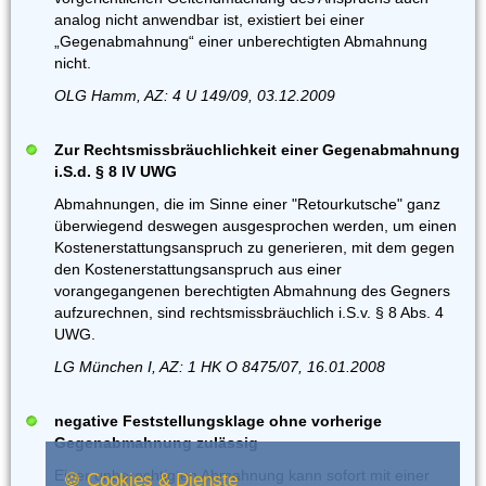
analog nicht anwendbar ist, existiert bei einer
„Gegenabmahnung“ einer unberechtigten Abmahnung
nicht.
OLG Hamm, AZ: 4 U 149/09, 03.12.2009
Zur Rechtsmissbräuchlichkeit einer Gegenabmahnung
i.S.d. § 8 IV UWG
Abmahnungen, die im Sinne einer "Retourkutsche" ganz
überwiegend deswegen ausgesprochen werden, um einen
Kostenerstattungsanspruch zu generieren, mit dem gegen
den Kostenerstattungsanspruch aus einer
vorangegangenen berechtigten Abmahnung des Gegners
aufzurechnen, sind rechtsmissbräuchlich i.S.v. § 8 Abs. 4
UWG.
LG München I, AZ: 1 HK O 8475/07, 16.01.2008
negative Feststellungsklage ohne vorherige
Gegenabmahnung zulässig
Einer unberechtigten Abmahnung kann sofort mit einer
🍪 Cookies & Dienste