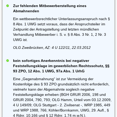
Zur fehlenden Mitbewerberstellung eines
Abmahnenden
Ein wettbewerbsrechtlicher Unterlassungsanspruch nach §
8 Abs. 1 UWG setzt voraus, dass der Anspruchsteiler im
Zeitpunkt der Antragstellung und letzten mündlichen
Verhandlung Mitbewerber i. S. v. § 8 Abs. 3 Nr. 1, 2 Nr. 3
UWG ist.
OLG Zweibrücken, AZ: 4 U 122/11, 22.03.2012
kein sofortiges Anerkenntnis bei negativer
Feststellungsklage im gewerblichen Rechtsschutz, §§
93 ZPO, 12 Abs. 1 UWG, 97a Abs. 1 UrhG
Eine „Gegenabmahnung“ ist zur Vermeidung der
Kostenfolge des § 93 ZPO grundsätzlich nicht erforderlich,
vielmehr kann der Abgemahnte sogleich negative
Feststellungsklage erheben (BGH GRUR 2006, 198 und
GRUR 2004, 790, 793; OLG Hamm, Urteil vom 03.12.2009,
4 U 149/09; OLG Stuttgart - 2. Zivilsenat -, WRP 1985, 449
und WRP 1988, 766; Köhler/Bornkamm, UWG, 29. Aufl., §
4 Rdnr. 10.166 und § 12 Rdnr. 1.74 m.w.N.).