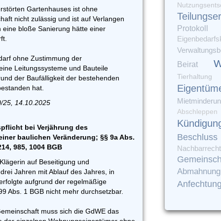
Nutzungsents
erstörten Gartenhauses ist ohne
Teilungse
ft nicht zulässig und ist auf Verlangen
Protokoll
eine bloße Sanierung hätte einer
ft.
Eigenbedarfs
Verwaltungsbe
darf ohne Zustimmung der
W
Beirat
eine Leitungssysteme und Bauteile
Tierhaltung
und der Baufälligkeit der bestehenden
Eigentüm
bestanden hat.
Mietminderu
0/25, 14.10.2025
Abschleppen
Kündigun
flicht bei Verjährung des
Beschluss
iner baulichen Veränderung; §§ 9a Abs.
 214, 985, 1004 BGB
Nachbarrecht
Gemeinsch
Klägerin auf Beseitigung und
Abmahnung
drei Jahren mit Ablauf des Jahres, in
rfolgte aufgrund der regelmäßige
Anfechtun
99 Abs. 1 BGB nicht mehr durchsetzbar.
emeinschaft muss sich die GdWE das