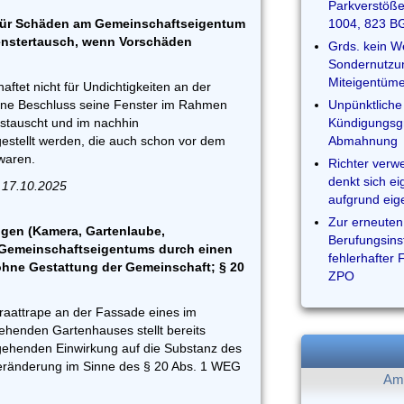
Parkverstöße
 für Schäden am Gemeinschaftseigentum
1004, 823 B
nstertausch, wenn Vorschäden
Grds. kein W
Sondernutzun
Miteigentüme
tet nicht für Undichtigkeiten an der
ne Beschluss seine Fenster im Rahmen
Unpünktliche 
stauscht und im nachhin
Kündigungsgr
gestellt werden, die auch schon vor dem
Abmahnung
waren.
Richter verw
denkt sich e
, 17.10.2025
aufgrund eig
Zur erneuten
gen (Kamera, Gartenlaube,
Berufungsins
 Gemeinschaftseigentums durch einen
fehlerhafter 
ne Gestattung der Gemeinschaft; § 20
ZPO
aattrape an der Fassade eines im
henden Gartenhauses stellt bereits
gehenden Einwirkung auf die Substanz des
eränderung im Sinne des § 20 Abs. 1 WEG
Am 