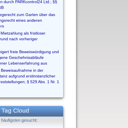
n durch PARKcontrol24 Ltd.; §§
GB
egerecht zum Garten über das
gsrecht eines anderen
rs
Mietzahlung als fristloser
und nach vorheriger
eigert freie Beweiswürdigung und
igene Geschehnisabläufe
ener Lebenserfahrung aus
 Beweisaufnahme in der
tanz aufgrund erstinstanzlicher
Feststellungen; § 529 Abs. 1 Nr. 1
Tag Cloud
häufigsten gesucht: