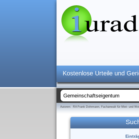
Kostenlose Urteile und Ger
Autoren: RA Frank Dohrmann, Fachanwalt für Miet- und Woh
Suc
Einträ