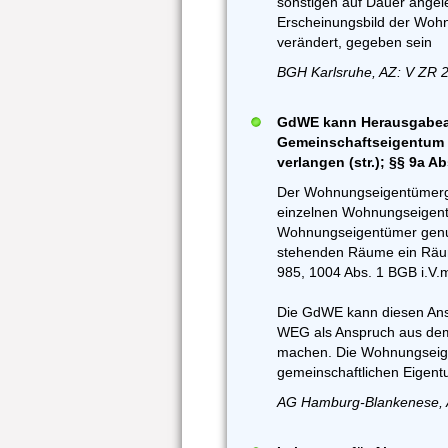
sonstigen auf Dauer ange
Erscheinungsbild der Woh
verändert, gegeben sein
BGH Karlsruhe, AZ: V ZR 2
GdWE kann Herausgabea
Gemeinschaftseigentum 
verlangen (str.); §§ 9a 
Der Wohnungseigentümerge
einzelnen Wohnungseigent
Wohnungseigentümer genu
stehenden Räume ein Räu
985, 1004 Abs. 1 BGB i.V.
Die GdWE kann diesen Ans
WEG als Anspruch aus dem
machen. Die Wohnungseig
gemeinschaftlichen Eigent
AG Hamburg-Blankenese, A