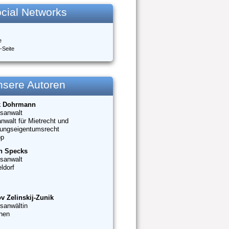
cial Networks
e
-Seite
nsere Autoren
k Dohrmann
sanwalt
nwalt für Mietrecht und
ungseigentumsrecht
op
n Specks
sanwalt
ldorf
v Zelinskij-Zunik
sanwältin
hen