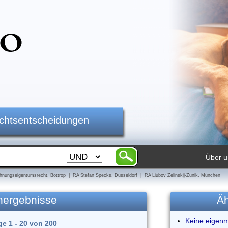
ichtsentscheidungen
Über u
nungseigentumsrecht, Bottrop | RA Stefan Specks, Düsseldorf | RA Liubov Zelinskij-Zunik, München
hergebnisse
Äh
Keine eigen
ge 1 - 20 von 200