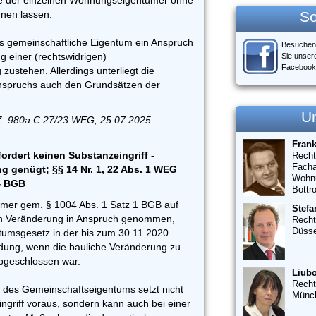
se der einzelnen Wohnungseigentümer ohne
hnen lassen.
So
s gemeinschaftliche Eigentum ein Anspruch
Besuchen
g einer (rechtswidrigen)
Sie unser
Facebook
zustehen. Allerdings unterliegt die
spruchs auch den Grundsätzen der
U
Z: 980a C 27/23 WEG, 25.07.2025
Fran
ordert keinen Substanzeingriff -
Recht
Facha
g genügt; §§ 14 Nr. 1, 22 Abs. 1 WEG
Wohn
04 BGB
Bottr
mer gem. § 1004 Abs. 1 Satz 1 BGB auf
Stefa
hen Veränderung in Anspruch genommen,
Recht
Düsse
umsgesetz in der bis zum 30.11.2020
ung, wenn die bauliche Veränderung zu
abgeschlossen war.
Liubo
Recht
 des Gemeinschaftseigentums setzt nicht
Münc
ngriff voraus, sondern kann auch bei einer