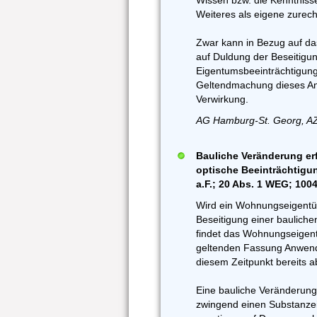
Wissen bzw. die Kenntnis
Weiteres als eigene zurec
Zwar kann in Bezug auf da
auf Duldung der Beseitigun
Eigentumsbeeinträchtigung 
Geltendmachung dieses An
Verwirkung.
AG Hamburg-St. Georg, A
Bauliche Veränderung erf
optische Beeinträchtigun
a.F.; 20 Abs. 1 WEG; 10
Wird ein Wohnungseigentü
Beseitigung einer baulic
findet das Wohnungseigent
geltenden Fassung Anwend
diesem Zeitpunkt bereits 
Eine bauliche Veränderung
zwingend einen Substanzei