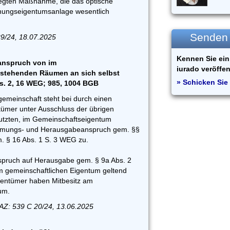
legten Maßnahme, die das optische
nungseigentumsanlage wesentlich
Senden S
9/24, 18.07.2025
Kennen Sie ein 
nspruch von im
iurado veröffen
stehenden Räumen an sich selbst
» Schicken Sie 
Abs. 2, 16 WEG; 985, 1004 BGB
meinschaft steht bei durch einen
ümer unter Ausschluss der übrigen
tzten, im Gemeinschaftseigentum
mungs- und Herausgabeanspruch gem. §§
m. § 16 Abs. 1 S. 3 WEG zu.
pruch auf Herausgabe gem. § 9a Abs. 2
 gemeinschaftlichen Eigentum geltend
entümer haben Mitbesitz am
um.
Z: 539 C 20/24, 13.06.2025