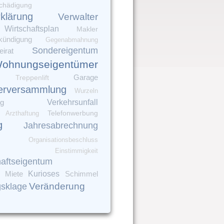
chädigung
rklärung
Verwalter
Wirtschaftsplan
Makler
kündigung
Gegenabmahnung
Sondereigentum
irat
ohnungseigentümer
Garage
Treppenlift
erversammlung
Wurzeln
Verkehrsunfall
ng
Telefonwerbung
Arzthaftung
g
Jahresabrechnung
Organisationsbeschluss
Einstimmigkeit
aftseigentum
Kurioses
Miete
Schimmel
Veränderung
gsklage