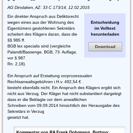
AG Dinslaken, AZ: 33 C 173/14, 12.02.2015
Ein direkter Anspruch aus Deliktsrecht
wegen eines aus der Wohnung des
Entscheidung
Eigentümers gestohlenen Sekretärs
im Volltext
scheitert des Klägers daran, dass die
herunterladen
§§ 985 ff.
BGB lex specialis sind (vergleiche
Download
Palandt/Bassenge, BGB, 73. Auflage,
vor § 987
Rn. 2,18).
Ein Anspruch auf Erstattung vorprozessualen
Rechtsanwaltsgebühren i.H.v. 492,54 € .
besteht ebenfalls nicht. Ein Anspruch des Klägers ergibt sich
nicht aus Verzug. Der Kläger hat nicht substantiiert dargelegt
dass er die Beklagte vor dem anwaltlichen
Schreiben vom 09.09.2014 hinsichtlich der Herausgabe des
Sekretärs in Verzug
gesetzt hat.
Kommentar von
RA Frank Dohrmann, Bottrop
: