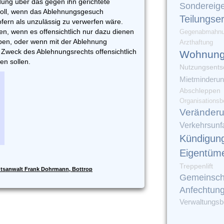
dung über das gegen ihn gerichtete
Sondereig
soll, wenn das Ablehnungsgesuch
Teilungse
ofern als unzulässig zu verwerfen wäre.
, wenn es offensichtlich nur dazu dienen
Gegenabmahn
ppen, oder wenn mit der Ablehnung
Arzthaftung
 Zweck des Ablehnungsrechts offensichtlich
Wohnung
den sollen.
Nutzungsents
Mietminderu
Abschleppen
Organisationsb
Veränder
Verkehrsunfa
Kündigun
Eigentüm
Treppenlift
tsanwalt Frank Dohrmann, Bottrop
Gemeinsch
Anfechtun
Verwaltungsbe