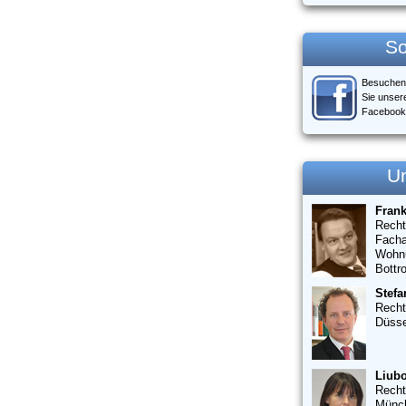
So
Besuchen
Sie unser
Facebook
U
Fran
Recht
Facha
Wohn
Bottr
Stefa
Recht
Düsse
Liubo
Recht
Münc