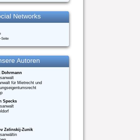
cial Networks
e
-Seite
nsere Autoren
k Dohrmann
sanwalt
nwalt für Mietrecht und
ungseigentumsrecht
op
n Specks
sanwalt
ldorf
v Zelinskij-Zunik
sanwältin
hen