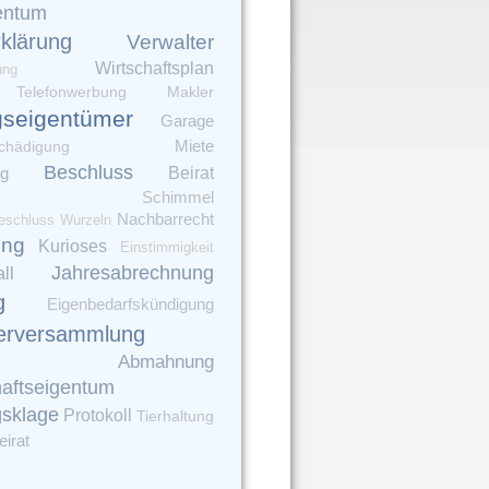
entum
rklärung
Verwalter
Wirtschaftsplan
ung
Telefonwerbung
Makler
seigentümer
Garage
chädigung
Miete
Beschluss
ng
Beirat
Schimmel
Nachbarrecht
eschluss
Wurzeln
ung
Kurioses
Einstimmigkeit
Jahresabrechnung
ll
g
Eigenbedarfskündigung
erversammlung
Abmahnung
aftseigentum
gsklage
Protokoll
Tierhaltung
irat