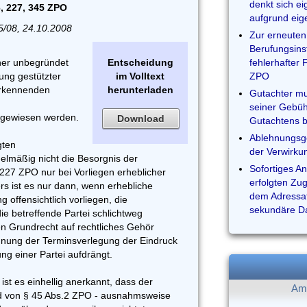
denkt sich e
6, 227, 345 ZPO
aufgrund eig
5/08, 24.10.2008
Zur erneuten
Berufungsins
her unbegründet
Entscheidung
fehlerhafter 
dung gestützter
im Volltext
ZPO
erkennenden
herunterladen
Gutachter mu
seiner Gebüh
kgewiesen werden.
Download
Gutachtens b
Ablehnungsg
gten
der Verwirku
elmäßig nicht die Besorgnis der
Sofortiges A
 227 ZPO nur bei Vorliegen erheblicher
erfolgten Zu
s ist es nur dann, wenn erhebliche
dem Adressat
 offensichtlich vorliegen, die
sekundäre Da
ie betreffende Partei schlichtweg
 Grundrecht auf rechtliches Gehör
ehnung der Terminsverlegung der Eindruck
ng einer Partei aufdrängt.
ist es einhellig anerkannt, dass der
Am 
nd von § 45 Abs.2 ZPO - ausnahmsweise