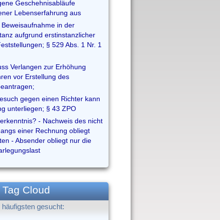
igene Geschehnisabläufe
ener Lebenserfahrung aus
 Beweisaufnahme in der
tanz aufgrund erstinstanzlicher
Feststellungen; § 529 Abs. 1 Nr. 1
ss Verlangen zur Erhöhung
ren vor Erstellung des
eantragen;
esuch gegen einen Richter kann
ng unterliegen; § 43 ZPO
nerkenntnis? - Nachweis des nicht
gangs einer Rechnung obliegt
en - Absender obliegt nur die
rlegungslast
Tag Cloud
häufigsten gesucht: