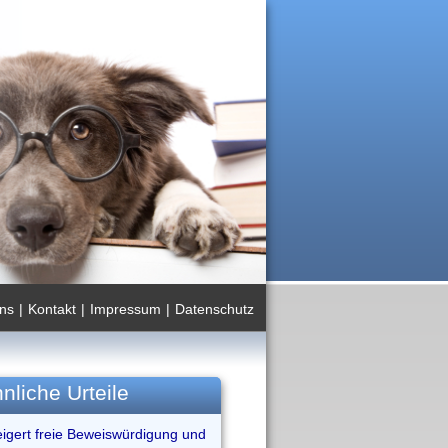
ns
|
Kontakt
|
Impressum
|
Datenschutz
nliche Urteile
eigert freie Beweiswürdigung und