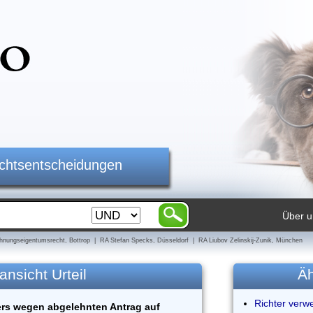
ichtsentscheidungen
Über u
nungseigentumsrecht, Bottrop | RA Stefan Specks, Düsseldorf | RA Liubov Zelinskij-Zunik, München
ansicht Urteil
Äh
Richter verw
ers wegen abgelehnten Antrag auf