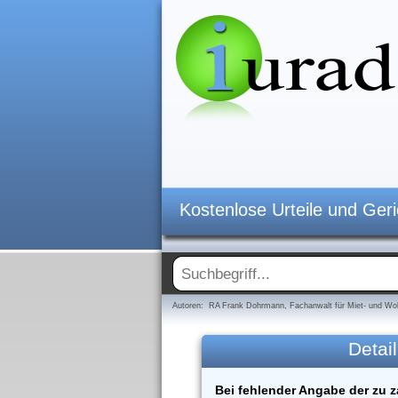
Kostenlose Urteile und Ger
Autoren: RA Frank Dohrmann, Fachanwalt für Miet- und Woh
Detail
Bei fehlender Angabe der zu z