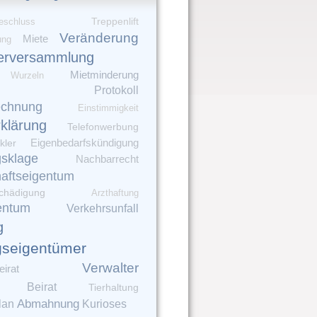
eschluss
Treppenlift
Veränderung
Miete
ung
erversammlung
Mietminderung
Wurzeln
Protokoll
echnung
Einstimmigkeit
rklärung
Telefonwerbung
kler
Eigenbedarfskündigung
gsklage
Nachbarrecht
aftseigentum
chädigung
Arzthaftung
entum
Verkehrsunfall
g
seigentümer
Verwalter
irat
Beirat
Tierhaltung
Abmahnung
lan
Kurioses