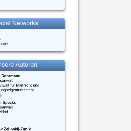
cial Networks
e
-Seite
nsere Autoren
k Dohrmann
sanwalt
nwalt für Mietrecht und
ungseigentumsrecht
op
n Specks
sanwalt
ldorf
v Zelinskij-Zunik