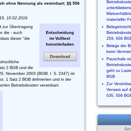
Betriebskost
h ohne Nennung als vereinbart; §§ 556
unterblieben
Mietverhältn
/15, 10.02.2016
materieller 
t zur Übertragung
Belegeinsicht
r die - auch
Entscheidung
Betriebskost
dass dieser "die
im Volltext
259, 556 BG
herunterladen
Belege der B
beim Vermiet
Download
Pauschale o
drückliche
Betriebskost
atz 2 BGB und die
geht zu Last
5. November 2003 (BGBl. I. S. 2347) ist
BGB
s. 1 Satz 2 BGB definierten und in der
Zur Vereinba
erten Betriebskosten vereinbart.
Verweis auf 
535, 556 BG
Am 