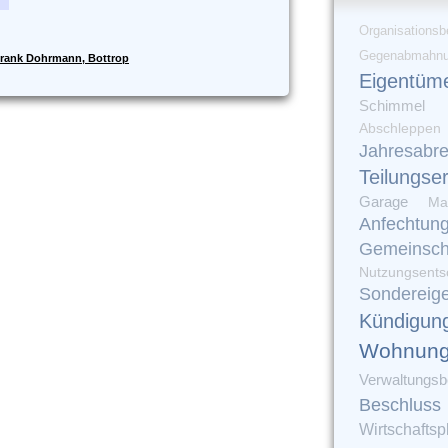
Organisationsb
Gegenabmahn
rank Dohrmann, Bottrop
Eigentüm
Schimmel
Abschleppen
Jahresabr
Teilungse
Garage
Ma
Anfechtun
Gemeinsch
Nutzungsents
Sondereig
Kündigun
Wohnung
Verwaltungsbe
Beschluss
Wirtschaftsp