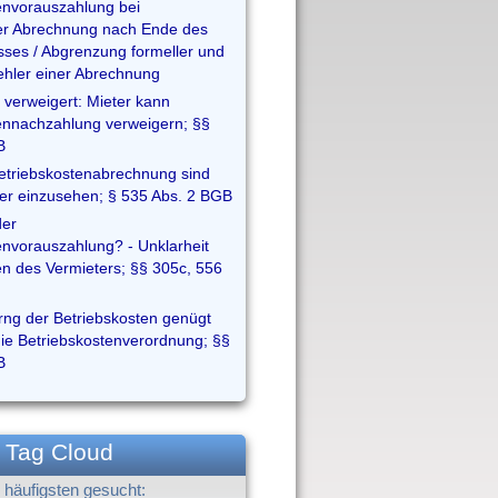
envorauszahlung bei
er Abrechnung nach Ende des
isses / Abgrenzung formeller und
Fehler einer Abrechnung
 verweigert: Mieter kann
ennachzahlung verweigern; §§
B
etriebskostenabrechnung sind
er einzusehen; § 535 Abs. 2 BGB
der
envorauszahlung? - Unklarheit
en des Vermieters; §§ 305c, 556
rng der Betriebskosten genügt
die Betriebskostenverordnung; §§
B
Tag Cloud
häufigsten gesucht: