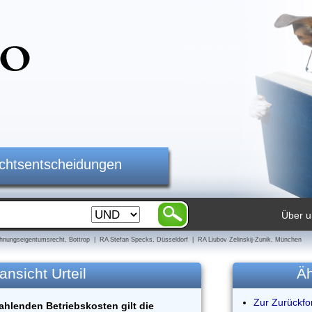
ichtsentscheidungen
Über u
nungseigentumsrecht, Bottrop | RA Stefan Specks, Düsseldorf | RA Liubov Zelinskij-Zunik, München
ansicht Urteil
Äh
Zur Zurückfo
ahlenden Betriebskosten gilt die