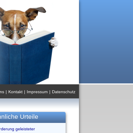
ns
|
Kontakt
|
Impressum
|
Datenschutz
nliche Urteile
rderung geleisteter