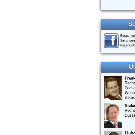
So
Besuchen
Sie unser
Facebook
U
Fran
Recht
Facha
Wohn
Bottr
Stefa
Recht
Düsse
Liubo