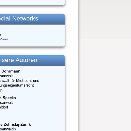
cial Networks
e
-Seite
nsere Autoren
k Dohrmann
sanwalt
nwalt für Mietrecht und
ungseigentumsrecht
op
n Specks
sanwalt
ldorf
v Zelinskij-Zunik
sanwältin