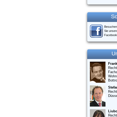
So
Besuchen
Sie unser
Facebook
U
Fran
Recht
Facha
Wohn
Bottr
Stefa
Recht
Düsse
Liubo
Recht