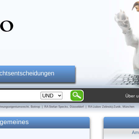
ichtsentscheidungen
Über u
nungseigentumsrecht, Bottrop | RA Stefan Specks, Düsseldorf | RA Liubov Zelinskij-Zunik, München
lgemeines
Am 