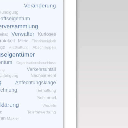
Veränderung
kündigung
aftseigentum
erversammlung
Verwalter
irat
Kurioses
rotokoll
Miete
Einstimmigkeit
age
Arzthaftung
Abschleppen
seigentümer
entum
Organisationsbeschluss
Verkehrsunfall
ung
chädigung
Nachbarrecht
g
Anfechtungsklage
echnung
Tierhaltung
Schimmel
rklärung
Wurzeln
ng
Telefonwerbung
lan
Makler