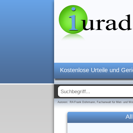
Kostenlose Urteile und Ger
Autoren: RA Frank Dohrmann, Fachanwalt für Miet- und Woh
Al