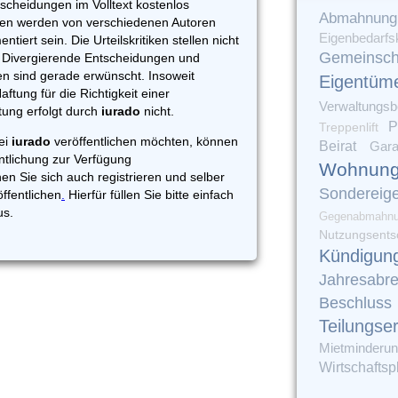
cheidungen im Volltext kostenlos
Abmahnung
ngen werden von verschiedenen Autoren
Eigenbedarfs
tiert sein. Die Urteilskritiken stellen nicht
Gemeinsch
. Divergierende Entscheidungen und
en sind gerade erwünscht. Insoweit
Eigentüm
ftung für die Richtigkeit einer
Verwaltungsbe
tung erfolgt durch
iurado
nicht.
P
Treppenlift
ei
iurado
veröffentlichen möchten, können
Beirat
Gar
ntlichung zur Verfügung
Wohnung
nen Sie sich auch registrieren und selber
Sondereig
öffentlichen
.
Hierfür füllen Sie bitte einfach
s.
Gegenabmahn
Nutzungsents
Kündigun
Jahresabr
Beschluss
Teilungse
Mietminderu
Wirtschaftsp