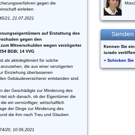
icherungsverfahren gegen die
Münc
schaft einleiten.
45/21, 21.07.2021
Senden S
nungseigentümers auf Erstattung des
erschaden gegen den
 zum Mitverschulden wegen verzögerter
Kennen Sie ein 
 254 BGB; 14 VVG
iurado veröffen
als aktivlegitimiert für solche
» Schicken Sie 
anzusehen, die aus einer verzögerten
zur Einziehung überlassenen
den Gebäudeversicherer entstanden sind.
 der Geschädigte zur Minderung des
htet sich danach, ob der Eigentümer die
e ein vernünftiger, wirtschaftlich
ge der Dinge zur Minderung des
 und die ihm nach Treu und Glauben
74/20, 10.05.2021