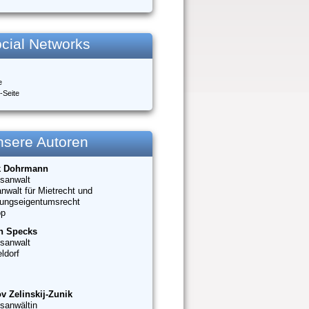
cial Networks
e
-Seite
nsere Autoren
k Dohrmann
sanwalt
nwalt für Mietrecht und
ungseigentumsrecht
op
n Specks
sanwalt
ldorf
v Zelinskij-Zunik
sanwältin