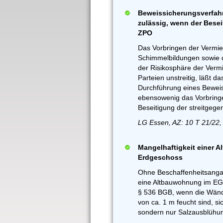
Beweissicherungsverfahr
zulässig, wenn der Besei
ZPO
Das Vorbringen der Vermiet
Schimmelbildungen sowie 
der Risikosphäre der Verm
Parteien unstreitig, läßt d
Durchführung eines Beweiss
ebensowenig das Vorbringen
Beseitigung der streitgege
LG Essen, AZ: 10 T 21/22,
Mangelhaftigkeit einer 
Erdgeschoss
Ohne Beschaffenheitsangab
eine Altbauwohnung im EG (
§ 536 BGB, wenn die Wände
von ca. 1 m feucht sind, s
sondern nur Salzausblühun