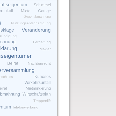
aftseigentum
Schimmel
rotokoll
Garage
Miete
Gegenabmahnung
g
Nutzungsentschädigung
Veränderung
gsklage
kündigung
echnung
Tierhaltung
rklärung
Makler
seigentümer
Beirat
Nachbarrecht
erversammlung
Kurioses
eschluss
Verkehrsunfall
irat
Mietminderung
bmahnung
Wirtschaftsplan
Treppenlift
entum
Telefonwerbung