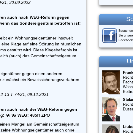
0/21, 30.09.2022
hren auch nach WEG-Reform gegen
So
 wenn das Sondereigentum betroffen ist;
Besuchen
Sie unser
eibt ein Wohnungseigentümer insoweit
Facebook
 eine Klage auf eine Störung im räumlichen
s gestützt wird. Diese Klagebefugnis ist
leich (auch) das Gemeinschaftseigentum
U
Fran
eigentümer gegen einen anderen
Recht
zunächst ein Beweissicherungsverfahren
Facha
Wohn
Bottr
 2-13 T 74/21, 09.12.2021
Stefa
Recht
ren auch nach der WEG-Reform gegen
Düsse
ig; §§ 9a WEG; 485ff ZPO
er einen Mangel am Gemeinschaftseigentum
Liubo
inzelne Wohnungseigentümer auch ohne
Recht