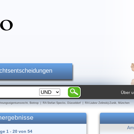
ichtsentscheidungen
Über u
nungseigentumsrecht, Bottrop | RA Stefan Specks, Düsseldorf | RA Liubov Zelinskij-Zunik, München
hergebnisse
Am 
äge 1 - 20 von 54