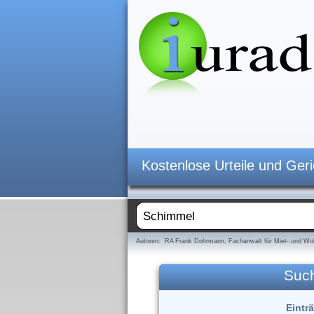
Kostenlose Urteile und Ger
Autoren: RA Frank Dohrmann, Fachanwalt für Miet- und Woh
Suc
Eintr