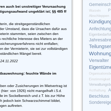
Gemeinsch
en auch bei unstreitiger Verursachung
P
Wurzeln
tigungsaufwand ungeklärt ist; §§ 485 ff
Abschleppen
Kündigun
erin, die streitgegenständlichen
Anfechtun
der Umstand, dass die Ursachen dafür aus
ieterin stammten, seien zwischen den
Eigenbedarfs
as rechtliche Interesse des Mieters an der
Jahresabr
icherungsverfahrens nicht entfallen;
Teilungse
 der Vermieterin, sie sei zur vollständigen
Wohnung
nständlichen Mängel bereit.
Verwalter
 24.11.2022
Eigentüm
Altbauwohnung: feuchte Wände im
Organisationsb
Einstimmigkeit
Verwaltungsbe
en oder Zusicherungen im Mietvertrag ist
A
Arzthaftung
hier: von 1926) nicht mangelhaft i.S.d.
Beschluss
 im Sockelbereich und z.T. bis zur Höhe
ich jedoch kein Schwarzschimmel bildet,
Sondereig
gen auftreten.