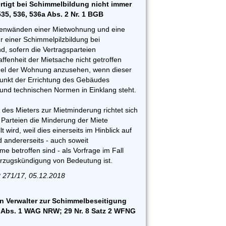
rtigt bei Schimmelbildung nicht immer
35, 536, 536a Abs. 2 Nr. 1 BGB
enwänden einer Mietwohnung und eine
 einer Schimmelpilzbildung bei
d, sofern die Vertragsparteien
fenheit der Mietsache nicht getroffen
gel der Wohnung anzusehen, wenn dieser
unkt der Errichtung des Gebäudes
 und technischen Normen in Einklang steht.
 des Mieters zur Mietminderung richtet sich
 Parteien die Minderung der Miete
lt wird, weil dies einerseits im Hinblick auf
 andererseits - auch soweit
e betroffen sind - als Vorfrage im Fall
rzugskündigung von Bedeutung ist.
R 271/17, 05.12.2018
 Verwalter zur Schimmelbeseitigung
, 7 Abs. 1 WAG NRW; 29 Nr. 8 Satz 2 WFNG