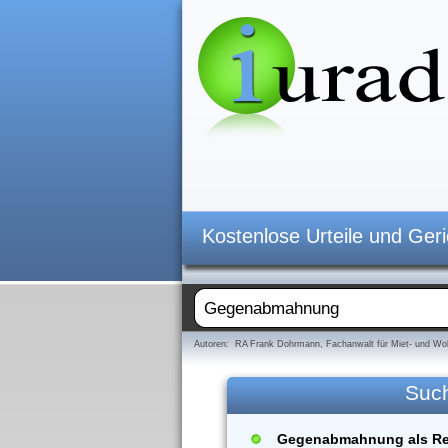
Kostenlose Urteile und Ger
Autoren: RA Frank Dohrmann, Fachanwalt für Miet- und Woh
Suc
Gegenabmahnung als Ret