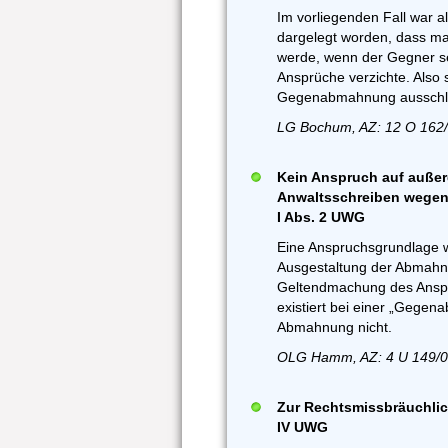
Im vorliegenden Fall war all
dargelegt worden, dass ma
werde, wenn der Gegner se
Ansprüche verzichte. Also 
Gegenabmahnung ausschlie
LG Bochum, AZ: 12 O 162/
Kein Anspruch auf außer
Anwaltsschreiben wegen
I Abs. 2 UWG
Eine Anspruchsgrundlage 
Ausgestaltung der Abmahnu
Geltendmachung des Anspr
existiert bei einer „Gege
Abmahnung nicht.
OLG Hamm, AZ: 4 U 149/0
Zur Rechtsmissbräuchlic
IV UWG