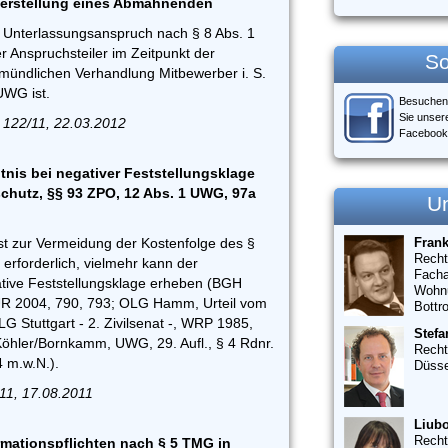
berstellung eines Abmahnenden
r Unterlassungsanspruch nach § 8 Abs. 1
 Anspruchsteiler im Zeitpunkt der
So
 mündlichen Verhandlung Mitbewerber i. S.
 UWG ist.
Besuchen
Sie unser
 122/11, 22.03.2012
Facebook
tnis bei negativer Feststellungsklage
chutz, §§ 93 ZPO, 12 Abs. 1 UWG, 97a
U
t zur Vermeidung der Kostenfolge des §
Fran
Recht
 erforderlich, vielmehr kann der
Facha
tive Feststellungsklage erheben (BGH
Wohn
 2004, 790, 793; OLG Hamm, Urteil vom
Bottr
G Stuttgart - 2. Zivilsenat -, WRP 1985,
Stefa
öhler/Bornkamm, UWG, 29. Aufl., § 4 Rdnr.
Recht
 m.w.N.).
Düsse
/11, 17.08.2011
Liubo
Recht
rmationspflichten nach § 5 TMG in