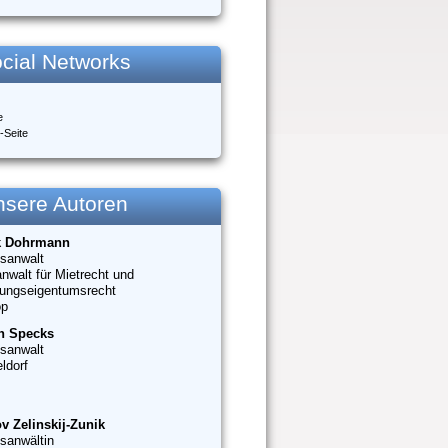
cial Networks
e
-Seite
nsere Autoren
k Dohrmann
sanwalt
nwalt für Mietrecht und
ungseigentumsrecht
op
n Specks
sanwalt
ldorf
v Zelinskij-Zunik
sanwältin