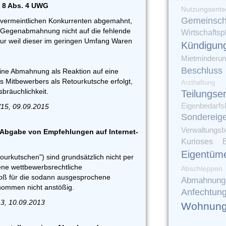
 8 Abs. 4 UWG
Nutzungsents
Gemeinsch
 vermeintlichen Konkurrenten abgemahnt,
er Gegenabmahnung nicht auf die fehlende
Wirtschaftsp
 nur weil dieser im geringen Umfang Waren
Kündigun
Mietminderu
Beschluss
eine Abmahnung als Reaktion auf eine
 Mitbewerbers als Retourkutsche erfolgt,
Arzthaftung
bräuchlichkeit.
Teilungse
Eigenbedarfs
/15, 09.09.2015
Sondereig
Verwaltungsbe
 Abgabe von Empfehlungen auf Internet-
Kurioses
Eigentüm
kutschen") sind grundsätzlich nicht per
ene wettbewerbsrechtliche
Abschleppen
oß für die sodann ausgesprochene
Abmahnung
nommen nicht anstößig.
Anfechtun
3, 10.09.2013
Wohnung