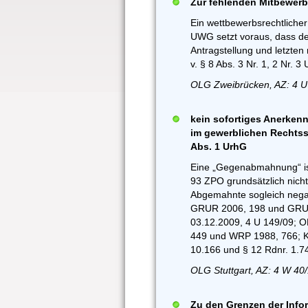
Zur fehlenden Mitbewer
Ein wettbewerbsrechtliche
UWG setzt voraus, dass der
Antragstellung und letzten
v. § 8 Abs. 3 Nr. 1, 2 Nr. 3
OLG Zweibrücken, AZ: 4 U
kein sofortiges Anerkenn
im gewerblichen Rechtss
Abs. 1 UrhG
Eine „Gegenabmahnung“ is
93 ZPO grundsätzlich nicht
Abgemahnte sogleich nega
GRUR 2006, 198 und GRUR
03.12.2009, 4 U 149/09; OL
449 und WRP 1988, 766; K
10.166 und § 12 Rdnr. 1.74
OLG Stuttgart, AZ: 4 W 40
Zu den Grenzen der Info