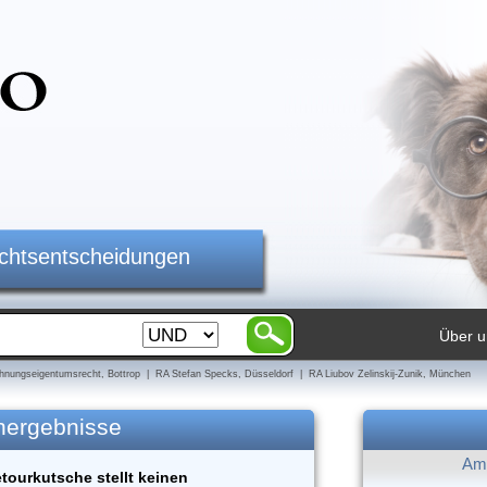
ichtsentscheidungen
Über u
nungseigentumsrecht, Bottrop | RA Stefan Specks, Düsseldorf | RA Liubov Zelinskij-Zunik, München
hergebnisse
Am 
ourkutsche stellt keinen