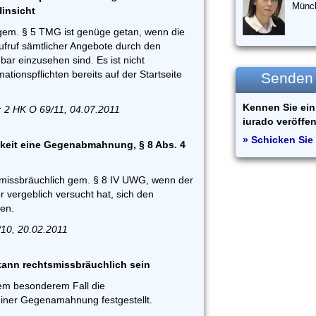
Münc
Hinsicht
 gem. § 5 TMG ist genüge getan, wenn die
ufruf sämtlicher Angebote durch den
bar einzusehen sind. Es ist nicht
mationspflichten bereits auf der Startseite
Senden S
Kennen Sie ein 
: 2 HK O 69/11, 04.07.2011
iurado veröffen
» Schicken Sie 
keit eine Gegenabmahnung, § 8 Abs. 4
smissbräuchlich gem. § 8 IV UWG, wenn der
 vergeblich versucht hat, sich den
en.
10, 20.02.2011
nn rechtsmissbräuchlich sein
em besonderem Fall die
einer Gegenamahnung festgestellt.