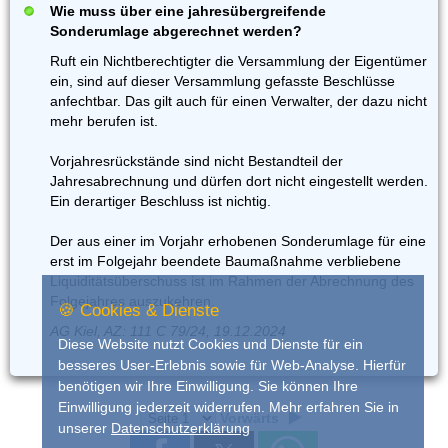
Wie muss über eine jahresübergreifende
Sonderumlage abgerechnet werden?
Ruft ein Nichtberechtigter die Versammlung der Eigentümer
ein, sind auf dieser Versammlung gefasste Beschlüsse
anfechtbar. Das gilt auch für einen Verwalter, der dazu nicht
mehr berufen ist.
Vorjahresrückstände sind nicht Bestandteil der
Jahresabrechnung und dürfen dort nicht eingestellt werden.
Ein derartiger Beschluss ist nichtig.
Der aus einer im Vorjahr erhobenen Sonderumlage für eine
erst im Folgejahr beendete Baumaßnahme verbliebene
Liquiditätsüberschuss ist im Rahmen der Abrechnung des
Folgejahres auszukehren.
🍪 Cookies & Dienste
AG Kiel, AZ: 111 C 79/24, 19.12.2024
Diese Website nutzt Cookies und Dienste für ein
besseres User-Erlebnis sowie für Web-Analyse. Hierfür
benötigen wir Ihre Einwilligung. Sie können Ihre
Einwilligung jederzeit widerrufen. Mehr erfahren Sie in
Vorwärts
unserer
Datenschutzerklärung