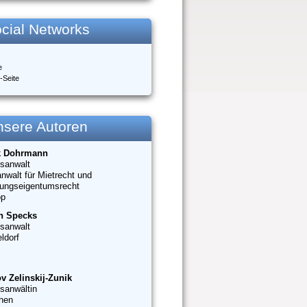
cial Networks
e
-Seite
nsere Autoren
k Dohrmann
sanwalt
nwalt für Mietrecht und
ungseigentumsrecht
op
n Specks
sanwalt
ldorf
v Zelinskij-Zunik
sanwältin
hen