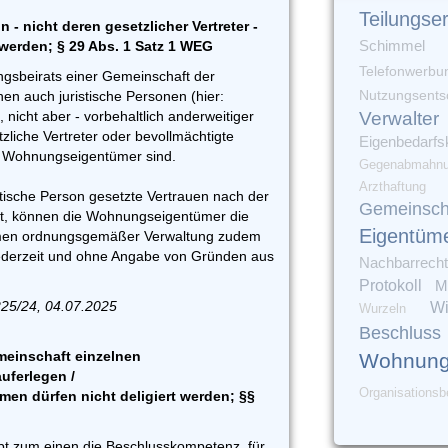
Teilungse
n - nicht deren gesetzlicher Vertreter -
 werden; § 29 Abs. 1 Satz 1 WEG
Schimmel
Telefonwerbu
ngsbeirats einer Gemeinschaft der
Nutzungsents
 auch juristische Personen (hier:
 nicht aber - vorbehaltlich anderweitiger
Verwalter
zliche Vertreter oder bevollmächtigte
Eigenbedarfs
cht Wohnungseigentümer sind.
Gegenabmahn
Arzthaftung
istische Person gesetzte Vertrauen nach der
Gemeinsch
igt, können die Wohnungseigentümer die
Eigentüm
hmen ordnungsgemäßer Verwaltung zudem
 jederzeit und ohne Angabe von Gründen aus
Nachbarrecht
Protokoll
M
225/24, 04.07.2025
Wi
Wurzeln
Beschluss
einschaft einzelnen
Wohnung
ferlegen /
Organisationsb
n dürfen nicht deligiert werden; §§
ibt zum einen die Beschlusskompetenz, für