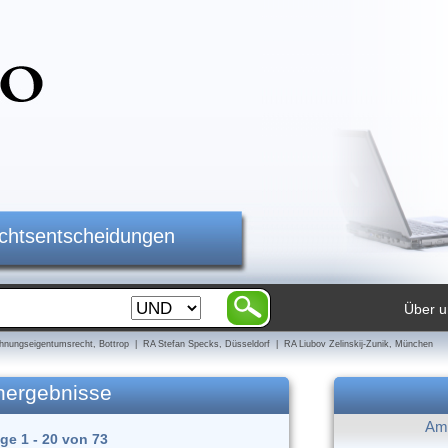
ichtsentscheidungen
Über u
nungseigentumsrecht, Bottrop | RA Stefan Specks, Düsseldorf | RA Liubov Zelinskij-Zunik, München
hergebnisse
Am 
äge 1 - 20 von 73