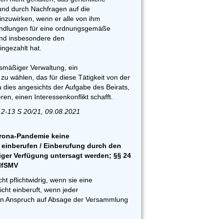
und durch Nachfragen auf die
inzuwirken, wenn er alle von ihm
andlungen für eine ordnungsgemäße
und insbesondere den
ngezahlt hat.
gsmäßiger Verwaltung, ein
zu wählen, das für diese Tätigkeit von der
a dies angesichts der Aufgabe des Beirats,
ren, einen Interessenkonflikt schafft.
 2-13 S 20/21, 09.08.2021
orona-Pandemie keine
einberufen / Einberufung durch den
liger Verfügung untersagt werden; §§ 24
yIfSMV
ht pflichtwidrig, wenn sie eine
ht einberuft, wenn jeder
n Anspruch auf Absage der Versammlung