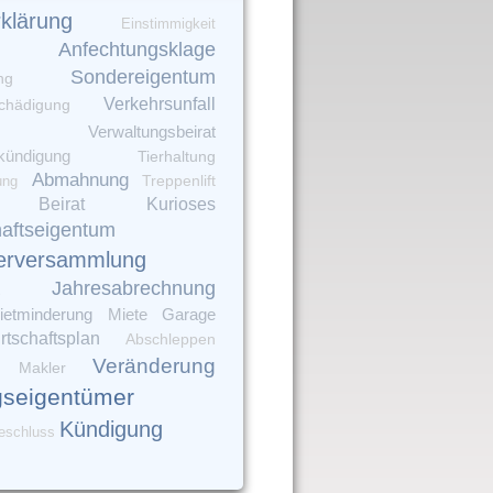
rklärung
Einstimmigkeit
Anfechtungsklage
Sondereigentum
ng
Verkehrsunfall
chädigung
Verwaltungsbeirat
kündigung
Tierhaltung
Abmahnung
ung
Treppenlift
Beirat
Kurioses
aftseigentum
erversammlung
Jahresabrechnung
ietminderung
Garage
Miete
rtschaftsplan
Abschleppen
Veränderung
Makler
seigentümer
Kündigung
eschluss