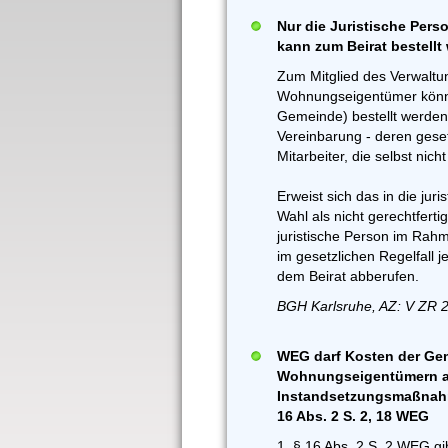
Nur die Juristische Perso
kann zum Beirat bestellt
Zum Mitglied des Verwaltu
Wohnungseigentümer können
Gemeinde) bestellt werden,
Vereinbarung - deren geset
Mitarbeiter, die selbst ni
Erweist sich das in die jur
Wahl als nicht gerechtfert
juristische Person im Ra
im gesetzlichen Regelfall
dem Beirat abberufen.
BGH Karlsruhe, AZ: V ZR 
WEG darf Kosten der Gem
Wohnungseigentümern au
Instandsetzungsmaßnahme
16 Abs. 2 S. 2, 18 WEG
1. § 16 Abs. 2 S. 2 WEG g