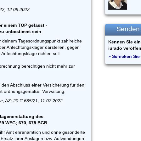
/22, 12.09.2022
r einem TOP gefasst -
Senden S
zu unbestimmt sein
er deinem Tagesordnungspunkt zahlreiche
Kennen Sie ein 
der Anfechtungskläger darstellen, gegen
iurado veröffen
 Anfechtungsklage richten soll.
» Schicken Sie 
Abrechnung berechtigen nicht mehr zur
 den Abschluss einer Versicherung für den
cht ordnungsgemäßer Verwaltung.
e, AZ: 20 C 685/21, 11.07.2022
slagenerstattung des
 29 WEG; 670, 675 BGB
r ihr Amt ehrenamtlich und ohne gesonderte
 Ersatz ihrer Auslagen bzw. Aufwendungen