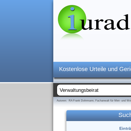
Kostenlose Urteile und Ger
Autoren: RA Frank Dohrmann, Fachanwalt für Miet- und Woh
Suc
Eintr