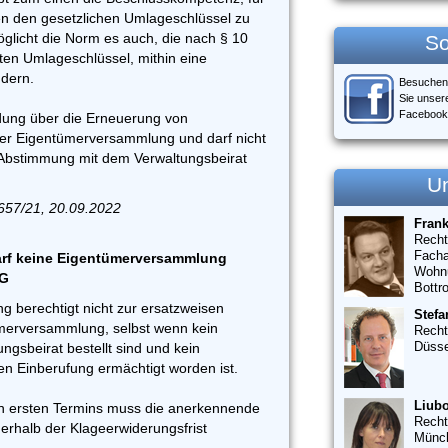
n den gesetzlichen Umlageschlüssel zu
licht die Norm es auch, die nach § 10
So
ten Umlageschlüssel, mithin eine
dern.
Besuchen
Sie unser
Facebook
idung über die Erneuerung von
der Eigentümerversammlung und darf nicht
 Abstimmung mit dem Verwaltungsbeirat
U
657/21, 20.09.2022
Fran
Recht
Facha
rf keine Eigentümerversammlung
Wohn
EG
Bottr
ng berechtigt nicht zur ersatzweisen
Stefa
merversammlung, selbst wenn kein
Recht
Düsse
ngsbeirat bestellt sind und kein
en Einberufung ermächtigt worden ist.
Liubo
en ersten Termins muss die anerkennende
Recht
nerhalb der Klageerwiderungsfrist
Münc