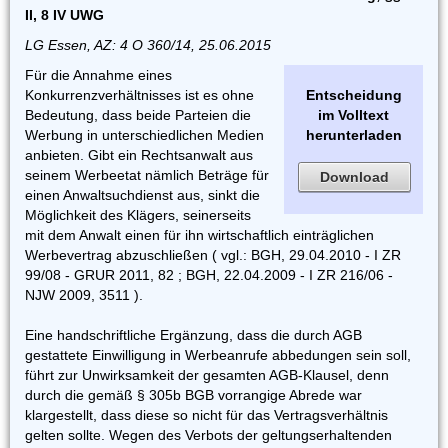
II, 8 IV UWG
LG Essen, AZ: 4 O 360/14, 25.06.2015
Für die Annahme eines
Konkurrenzverhältnisses ist es ohne
Entscheidung
Bedeutung, dass beide Parteien die
im Volltext
Werbung in unterschiedlichen Medien
herunterladen
anbieten. Gibt ein Rechtsanwalt aus
seinem Werbeetat nämlich Beträge für
Download
einen Anwaltsuchdienst aus, sinkt die
Möglichkeit des Klägers, seinerseits
mit dem Anwalt einen für ihn wirtschaftlich einträglichen
Werbevertrag abzuschließen ( vgl.: BGH, 29.04.2010 - I ZR
99/08 - GRUR 2011, 82 ; BGH, 22.04.2009 - I ZR 216/06 -
NJW 2009, 3511 ).
Eine handschriftliche Ergänzung, dass die durch AGB
gestattete Einwilligung in Werbeanrufe abbedungen sein soll,
führt zur Unwirksamkeit der gesamten AGB-Klausel, denn
durch die gemäß § 305b BGB vorrangige Abrede war
klargestellt, dass diese so nicht für das Vertragsverhältnis
gelten sollte. Wegen des Verbots der geltungserhaltenden