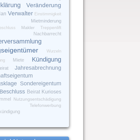
rklärung
Veränderung
Verwalter
lan
Einstimmigkeit
Mietminderung
Makler
eschluss
Treppenlift
Nachbarrecht
erversammlung
seigentümer
Wurzeln
Kündigung
Miete
ung
Jahresabrechnung
irat
aftseigentum
gsklage
Sondereigentum
Beschluss
Beirat
Kurioses
immel
Nutzungsentschädigung
Telefonwerbung
kündigung