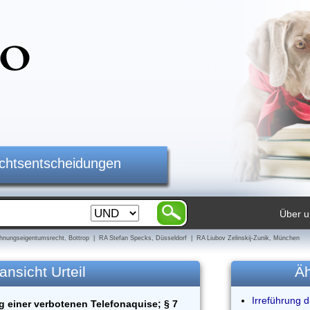
ichtsentscheidungen
Über u
nungseigentumsrecht, Bottrop | RA Stefan Specks, Düsseldorf | RA Liubov Zelinskij-Zunik, München
ansicht Urteil
Äh
Irreführung 
g einer verbotenen Telefonaquise; § 7