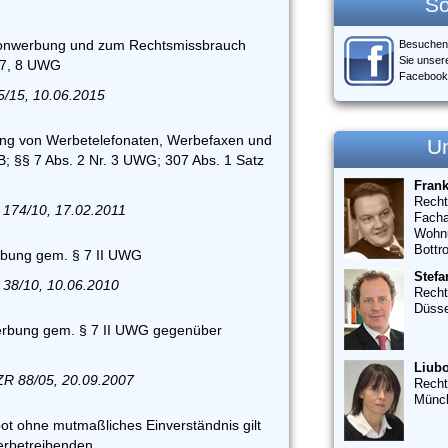
So
fonwerbung und zum Rechtsmissbrauch
Besuchen
Sie unser
 7, 8 UWG
Facebook
5/15, 10.06.2015
ung von Werbetelefonaten, Werbefaxen und
U
; §§ 7 Abs. 2 Nr. 3 UWG; 307 Abs. 1 Satz
Fran
Recht
174/10, 17.02.2011
Facha
Wohn
Bottr
rbung gem. § 7 II UWG
Stefa
38/10, 10.06.2010
Recht
Düsse
erbung gem. § 7 II UWG gegenüber
Liubo
ZR 88/05, 20.09.2007
Recht
Münc
t ohne mutmaßliches Einverständnis gilt
rbetreibenden.