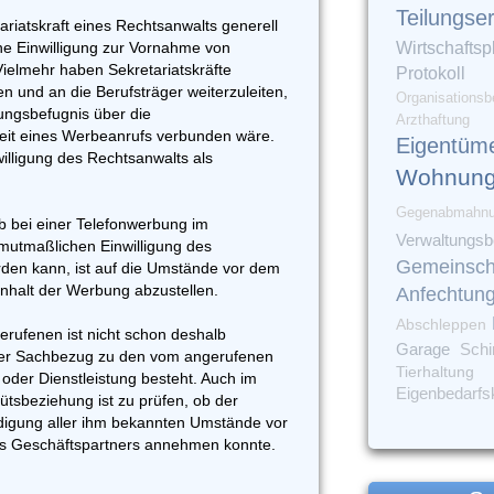
Teilungse
ariatskraft eines Rechtsanwalts generell
eine Einwilligung zur Vornahme von
Wirtschaftsp
elmehr haben Sekretariatskräfte
Protokoll
 und an die Berufsträger weiterzuleiten,
Organisationsb
ungsbefugnis über die
Arzthaftung
keit eines Werbeanrufs verbunden wäre.
Eigentüm
illigung des Rechtsanwalts als
Wohnung
Gegenabmahn
ob bei einer Telefonwerbung im
Verwaltungsbe
mutmaßlichen Einwilligung des
Gemeinsch
en kann, ist auf die Umstände vor dem
Inhalt der Werbung abzustellen.
Anfechtun
Abschleppen
erufenen ist nicht schon deshalb
Garage
Sch
ner Sachbezug zu den vom angerufenen
Tierhaltung
er Dienstleistung besteht. Auch im
Eigenbedarfs
tsbeziehung ist zu prüfen, ob der
digung aller ihm bekannten Umstände vor
es Geschäftspartners annehmen konnte.