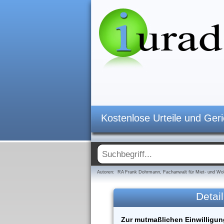
Kostenlose Urteile und Ger
Autoren: RA Frank Dohrmann, Fachanwalt für Miet- und Woh
Detail
Zur mutmaßlichen Einwilligun