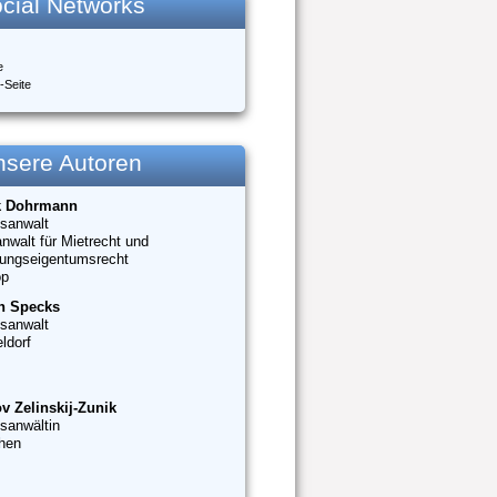
cial Networks
e
-Seite
nsere Autoren
k Dohrmann
sanwalt
nwalt für Mietrecht und
ungseigentumsrecht
op
n Specks
sanwalt
ldorf
v Zelinskij-Zunik
sanwältin
hen