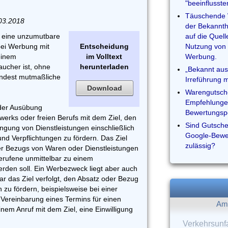
"beeinflusst
Täuschende 
03.2018
der Bekannth
t eine unzumutbare
auf die Quell
bei Werbung mit
Entscheidung
Nutzung von 
einem
im Volltext
Werbung.
aucher ist, ohne
herunterladen
„Bekannt aus
indest mutmaßliche
Irreführung 
Download
Warengutsche
Empfehlungen
 der Ausübung
Bewertungsp
erks oder freien Berufs mit dem Ziel, den
Sind Gutsche
ngung von Dienstleistungen einschließlich
Google-Bewer
d Verpflichtungen zu fördern. Das Ziel
zulässig?
r Bezugs von Waren oder Dienstleistungen
erufene unmittelbar zu einem
rden soll. Ein Werbezweck liegt aber auch
ar das Ziel verfolgt, den Absatz oder Bezug
zu fördern, beispielsweise bei einer
Vereinbarung eines Termins für einen
Am 
nem Anruf mit dem Ziel, eine Einwilligung
Verkehrsunfa