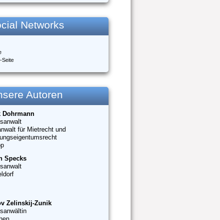
cial Networks
e
-Seite
nsere Autoren
k Dohrmann
sanwalt
nwalt für Mietrecht und
ungseigentumsrecht
op
n Specks
sanwalt
ldorf
v Zelinskij-Zunik
sanwältin
hen