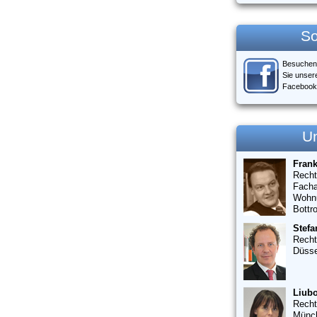
So
Besuchen
Sie unser
Facebook
U
Fran
Recht
Facha
Wohn
Bottr
Stefa
Recht
Düsse
Liubo
Recht
Münc