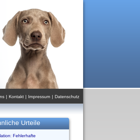
ns
|
Kontakt
|
Impressum
|
Datenschutz
nliche Urteile
ation: Fehlerhafte