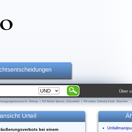
ichtsentscheidungen
Über u
nungseigentumsrecht, Bottrop | RA Stefan Specks, Düsseldorf | RA Liubov Zelinskij-Zunik, München
ansicht Urteil
Äh
Unfallmanipul
äußerungsverbots bei einem