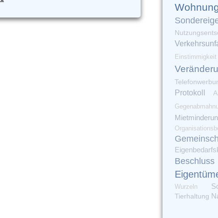
Wohnung
Sondereig
Nutzungsents
Verkehrsunfa
Einstimmigkeit
Veränder
Telefonwerbu
Protokoll
A
Gegenabmahn
Mietminderu
Organisationsb
Gemeinsch
Eigenbedarfs
Beschluss
Eigentüm
S
Wurzeln
Tierhaltung
N