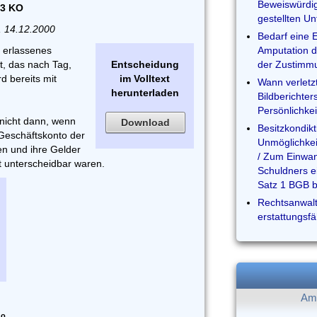
Beweiswürdig
 3 KO
gestellten Unf
, 14.12.2000
Bedarf eine E
 erlassenes
Amputation d
, das nach Tag,
Entscheidung
der Zustimmu
rd bereits mit
im Volltext
Wann verletz
herunterladen
Bildberichter
Persönlichke
 nicht dann, wenn
Download
Besitzkondik
 Geschäftskonto der
Unmöglichkei
n und ihre Gelder
/ Zum Einwan
t unterscheidbar waren.
Schuldners e
Satz 1 BGB b
Rechtsanwalt
erstattungsf
Am 
do