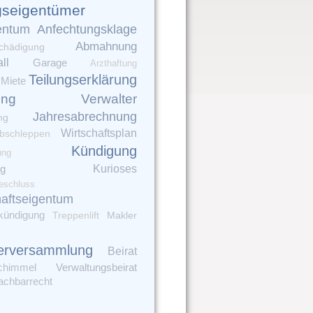
seigentümer
entum
Anfechtungsklage
Abmahnung
chädigung
ll
Garage
Arzthaftung
Teilungserklärung
Miete
ung
Verwalter
Jahresabrechnung
ng
Wirtschaftsplan
bschleppen
Kündigung
ung
ng
Kurioses
eschluss
aftseigentum
kündigung
Makler
Treppenlift
erversammlung
Beirat
Verwaltungsbeirat
chimmel
achbarrecht