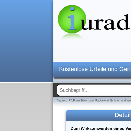
Kostenlose Urteile und Ger
Autoren: RA Frank Dohrmann, Fachanwalt für Miet- und Woh
Detail
Zum Wirksamwerden eines Ver