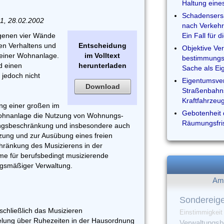
Haltung eine
Schadensers
1, 28.02.2002
nach Verkehr
igenen vier Wände
Ein Fall für 
hen Verhaltens und
Entscheidung
Objektive Ve
einer Wohnanlage.
im Volltext
bestimmungs
d einen
herunterladen
Sache als Ei
jedoch nicht
Eigentumsver
Download
Straßenbahns
Kraftfahrzeu
ng einer großen im
Gebotenheit 
ohnanlage die Nutzung von Wohnungs-
Räumungsfri
ngsbeschränkung und insbesondere auch
zung und zur Ausübung eines freien
chränkung des Musizierens in der
e für berufsbedingt musizierende
ngsmäßiger Verwaltung.
Am 
Sondereig
schließlich das Musizieren
Einstimmigkeit
lung über Ruhezeiten in der Hausordnung
Verwaltungsbe