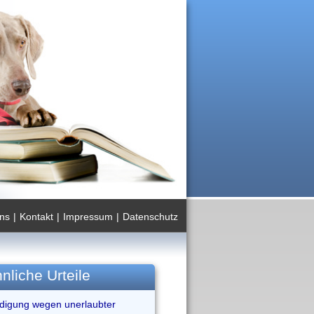
ns
|
Kontakt
|
Impressum
|
Datenschutz
nliche Urteile
ndigung wegen unerlaubter