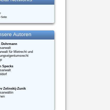
e
-Seite
nsere Autoren
k Dohrmann
sanwalt
nwalt für Mietrecht und
ungseigentumsrecht
op
n Specks
sanwalt
ldorf
v Zelinskij-Zunik
sanwältin
hen