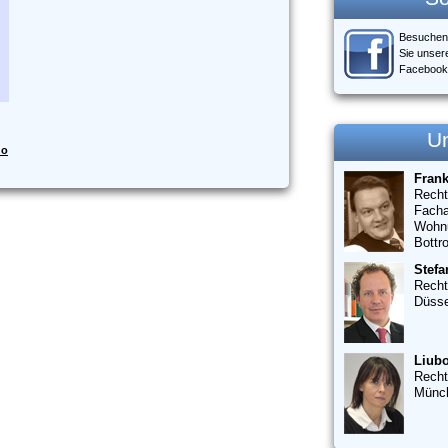
Besuchen
Sie unser
Facebook
U
do
Fran
Recht
Facha
Wohn
Bottr
Stefa
Recht
Düsse
Liubo
Recht
Münc