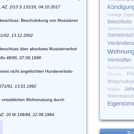
Kündigun
 AZ: 2/13 S 131/16, 04.10.2017
Garage
Eige
eschluss: Beschränkung von Musizieren
Beschluss
Telefonwerbu
Gemeinsch
61/02, 13.12.2002
Veränder
schluss über absolutes Musizierverbot
Wohnung
Wx 48/95, 07.09.1998
Verwalter
Nutzungsents
ines nicht angefochten Hundeverbots-
Pro
Wurzeln
Wirtschaftsp
2671/91, 13.01.1992
Jah
Makler
Mietminderu
er ortsüblichen Wohnnutzung durch
Eigentüm
AZ: 20 W 148/84, 22.08.1984
So