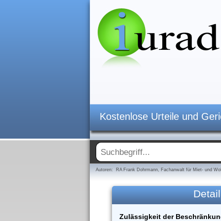
Kostenlose Urteile und Ger
Autoren: RA Frank Dohrmann, Fachanwalt für Miet- und Woh
Detail
Zulässigkeit der Beschränkun