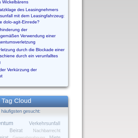
s Wickelbärens
atzklage des Leasingnehmers
sunfall mit dem Leasingfahrzeug:
die dolo-agit-Einrede?
rhinderung der
gemäßen Verwendung einer
gentumsverletzung
letzung durch die Blockade einer
chiene durch ein verunfalltes
g
der Verkürzung der
st
Tag Cloud
häufigsten gesucht:
entum
Verkehrsunfall
Beirat
Nachbarrecht
irat
Miete
Gegenabmahnung