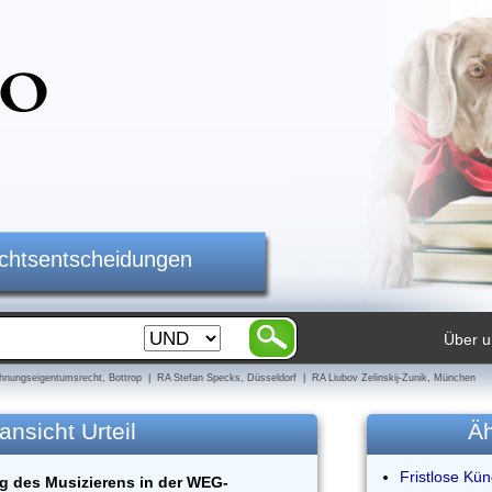
ichtsentscheidungen
Über u
nungseigentumsrecht, Bottrop | RA Stefan Specks, Düsseldorf | RA Liubov Zelinskij-Zunik, München
ansicht Urteil
Äh
Fristlose Kü
g des Musizierens in der WEG-