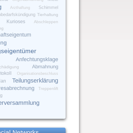
g
Schimmel
Arzthaftung
nbedarfskündigung
Tierhaltung
Kurioses
Abschleppen
ng
aftseigentum
ung
seigentümer
Anfechtungsklage
Abmahnung
chädigung
tokoll
Organisationsbeschluss
Teilungserklärung
lan
resabrechnung
Treppenlift
ng
erversammlung
cial Networks