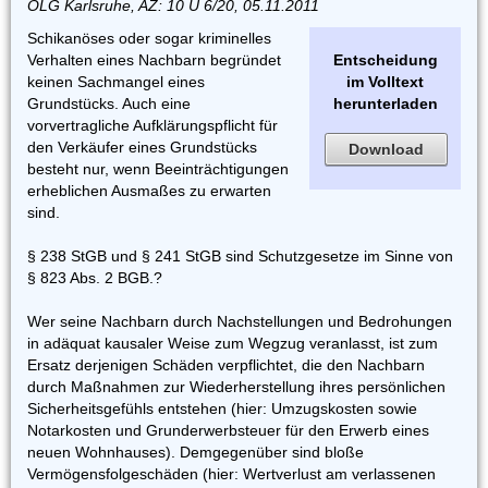
OLG Karlsruhe, AZ: 10 U 6/20, 05.11.2011
Schikanöses oder sogar kriminelles
Verhalten eines Nachbarn begründet
Entscheidung
keinen Sachmangel eines
im Volltext
Grundstücks. Auch eine
herunterladen
vorvertragliche Aufklärungspflicht für
den Verkäufer eines Grundstücks
Download
besteht nur, wenn Beeinträchtigungen
erheblichen Ausmaßes zu erwarten
sind.
§ 238 StGB und § 241 StGB sind Schutzgesetze im Sinne von
§ 823 Abs. 2 BGB.?
Wer seine Nachbarn durch Nachstellungen und Bedrohungen
in adäquat kausaler Weise zum Wegzug veranlasst, ist zum
Ersatz derjenigen Schäden verpflichtet, die den Nachbarn
durch Maßnahmen zur Wiederherstellung ihres persönlichen
Sicherheitsgefühls entstehen (hier: Umzugskosten sowie
Notarkosten und Grunderwerbsteuer für den Erwerb eines
neuen Wohnhauses). Demgegenüber sind bloße
Vermögensfolgeschäden (hier: Wertverlust am verlassenen