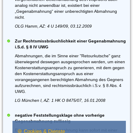
analog nicht anwendbar ist, existiert bei einer
„Gegenabmahnung“ einer unberechtigten Abmahnung
nicht.
OLG Hamm, AZ: 4 U 149/09, 03.12.2009
Zur Rechtsmissbräuchlichkeit einer Gegenabmahnung
i.S.d. § 8 IV UWG
Abmahnungen, die im Sinne einer "Retourkutsche" ganz
überwiegend deswegen ausgesprochen werden, um einen
Kostenerstattungsanspruch zu generieren, mit dem gegen
den Kostenerstattungsanspruch aus einer
vorangegangenen berechtigten Abmahnung des Gegners
aufzurechnen, sind rechtsmissbräuchlich i.S.v. § 8 Abs. 4
UWG.
LG München I, AZ: 1 HK O 8475/07, 16.01.2008
negative Feststellungsklage ohne vorherige
Gegenabmahnung zulässig
Einer unberechtigten Abmahnung kann sofort mit einer
🍪 Cookies & Dienste