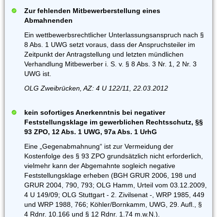
Zur fehlenden Mitbewerberstellung eines
Abmahnenden
Ein wettbewerbsrechtlicher Unterlassungsanspruch nach §
8 Abs. 1 UWG setzt voraus, dass der Anspruchsteiler im
Zeitpunkt der Antragstellung und letzten mündlichen
Verhandlung Mitbewerber i. S. v. § 8 Abs. 3 Nr. 1, 2 Nr. 3
UWG ist.
OLG Zweibrücken, AZ: 4 U 122/11, 22.03.2012
kein sofortiges Anerkenntnis bei negativer
Feststellungsklage im gewerblichen Rechtsschutz, §§
93 ZPO, 12 Abs. 1 UWG, 97a Abs. 1 UrhG
Eine „Gegenabmahnung“ ist zur Vermeidung der
Kostenfolge des § 93 ZPO grundsätzlich nicht erforderlich,
vielmehr kann der Abgemahnte sogleich negative
Feststellungsklage erheben (BGH GRUR 2006, 198 und
GRUR 2004, 790, 793; OLG Hamm, Urteil vom 03.12.2009,
4 U 149/09; OLG Stuttgart - 2. Zivilsenat -, WRP 1985, 449
und WRP 1988, 766; Köhler/Bornkamm, UWG, 29. Aufl., §
4 Rdnr. 10.166 und § 12 Rdnr. 1.74 m.w.N.).