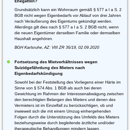
Ehegatten?
Grundsätzlich kann ein Wohnraum gemäß § 577 a I a S. 2
BGB nicht wegen Eigenbedarfs vor Ablauf von drei Jahren
nach Veräußerung des Eigentums gekündigt werden.
Allerdings gilt dies nach § 577 a I a S. 2 BGB nicht, wenn
die neuen Eigentümer derselben Familie oder demselben
Haushalt angehören.
BGH Karlsruhe, AZ: VIII ZR 35/19, 02.09.2020
Fortsetzung des Mietverhältnisses wegen
Suizidgefährdung des Mieters nach
Eigenbedarfskündigung
Sowohl bei der Feststellung des Vorliegens einer Härte im
Sinne von § 574 Abs. 1 BGB als auch bei deren
Gewichtung im Rahmen der Interessenabwägung zwischen
den berechtigten Belangen des Mieters und denen des
Vermieters ist im Einzelfall zu berücksichtigen, ob und
inwieweit sich die mit einem Umzug einhergehenden
Folgen durch die Unterstützung des Umfelds des Mieters
beziehungsweise durch begleitende ärztliche und/oder
therapeutische Behandlungen mindern lassen.