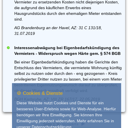
Vermieter zu ersetzenden Kosten nicht diejenigen Kosten,
die aufgrund des käuflichen Erwerbs eines
Hausgrundstücks durch den ehemaligen Mieter entstanden
sind.
AG Brandenburg an der Havel, AZ: 31 C 131/18,
31.07.2019
Interessenabwägung bei Eigenbedarfskündigung des
Vermieters - Widerspruch wegen Härte gem. § 574 BGB
Bei einer Eigenbedarfskündigung haben die Gerichte den
Entschluss des Vermieters, die vermietete Wohnung künftig
selbst zu nutzen oder durch den - eng gezogenen - Kreis
privilegierter Dritter nutzen zu lassen, bei einem vom Mieter
bestrittenen Eigennutzungswunsch darauf zu überprüfen,
ob dieser Wunsch ernsthaft verfolgt wird.
🍪 Cookies & Dienste
BGH Karlsruhe, AZ: VIII ZR 167/17, 22.05.2019
Diese Website nutzt Cookies und Dienste für ein
besseres User-Erlebnis sowie für Web-Analyse. Hierfür
benötigen wir Ihre Einwilligung. Sie können Ihre
Einwilligung jederzeit widerrufen. Mehr erfahren Sie in
Vorwärts
unserer
Datenschutzerklärung