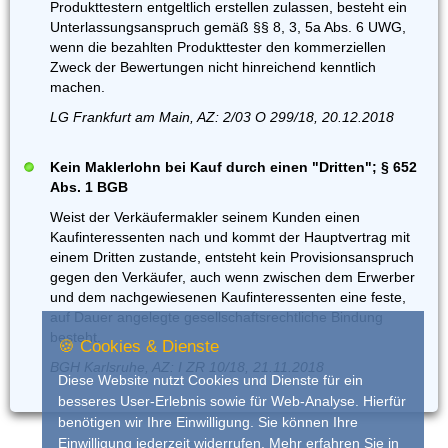
Produkttestern entgeltlich erstellen zulassen, besteht ein
Unterlassungsanspruch gemäß §§ 8, 3, 5a Abs. 6 UWG,
wenn die bezahlten Produkttester den kommerziellen
Zweck der Bewertungen nicht hinreichend kenntlich
machen.
LG Frankfurt am Main, AZ: 2/03 O 299/18, 20.12.2018
Kein Maklerlohn bei Kauf durch einen "Dritten"; § 652
Abs. 1 BGB
Weist der Verkäufermakler seinem Kunden einen
Kaufinteressenten nach und kommt der Hauptvertrag mit
einem Dritten zustande, entsteht kein Provisionsanspruch
gegen den Verkäufer, auch wenn zwischen dem Erwerber
und dem nachgewiesenen Kaufinteressenten eine feste,
auf Dauer angelegte gesellschaftsrechtliche Bindung
besteht.
🍪 Cookies & Dienste
BGH Karlsruhe, AZ: I ZR 10/18, 21.11.2018
Diese Website nutzt Cookies und Dienste für ein
besseres User-Erlebnis sowie für Web-Analyse. Hierfür
benötigen wir Ihre Einwilligung. Sie können Ihre
Einwilligung jederzeit widerrufen. Mehr erfahren Sie in