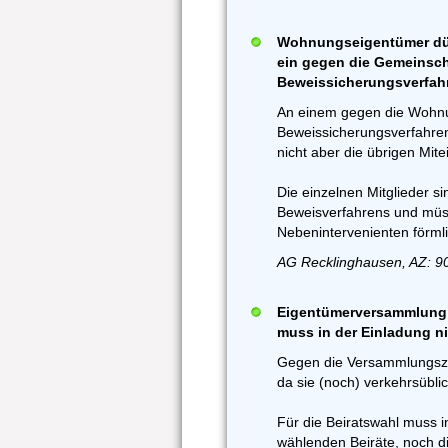
Wohnungseigentümer dür
ein gegen die Gemeinscha
Beweissicherungsverfah
An einem gegen die Wohnu
Beweissicherungsverfahren
nicht aber die übrigen Mit
Die einzelnen Mitglieder si
Beweisverfahrens und müs
Nebenintervenienten förmli
AG Recklinghausen, AZ: 90
Eigentümerversammlung u
muss in der Einladung ni
Gegen die Versammlungsze
da sie (noch) verkehrsübli
Für die Beiratswahl muss i
wählenden Beiräte, noch 