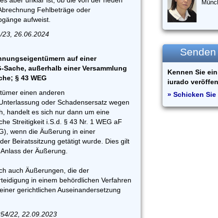
es aber unklar ist, ob die von der neuen
Münc
 Abrechnung Fehlbeträge oder
gänge aufweist.
/23, 26.06.2024
Senden S
hnungseigentümern auf einer
Sache, außerhalb einer Versammlung
Kennen Sie ein 
ache; § 43 WEG
iurado veröffen
tümer einen anderen
» Schicken Sie 
Unterlassung oder Schadensersatz wegen
h, handelt es sich nur dann um eine
e Streitigkeit i.S.d. § 43 Nr. 1 WEG aF
G), wenn die Äußerung in einer
 Beiratssitzung getätigt wurde. Dies gilt
 Anlass der Äußerung.
lich auch Äußerungen, die der
rteidigung in einem behördlichen Verfahren
 einer gerichtlichen Auseinandersetzung
254/22, 22.09.2023