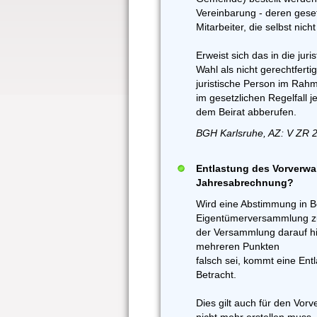
Vereinbarung - deren geset
Mitarbeiter, die selbst ni
Erweist sich das in die jur
Wahl als nicht gerechtfert
juristische Person im Ra
im gesetzlichen Regelfall
dem Beirat abberufen.
BGH Karlsruhe, AZ: V ZR 
Entlastung des Vorverwal
Jahresabrechnung?
Wird eine Abstimmung in B
Eigentümerversammlung zurü
der Versammlung darauf h
mehreren Punkten
falsch sei, kommt eine Ent
Betracht.
Dies gilt auch für den Vor