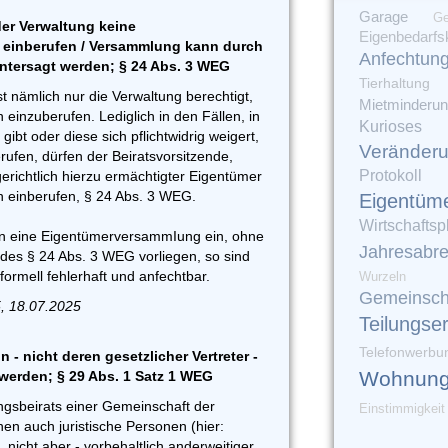
Garage
Ge
der Verwaltung keine
Eigenbedarfs
einberufen / Versammlung kann durch
Anfechtun
untersagt werden; § 24 Abs. 3 WEG
Tierhaltung
 nämlich nur die Verwaltung berechtigt,
Mietminderu
inzuberufen. Lediglich in den Fällen, in
Kurioses
ibt oder diese sich pflichtwidrig weigert,
Veränder
ufen, dürfen der Beiratsvorsitzende,
Protokoll
gerichtlich hierzu ermächtigter Eigentümer
einberufen, § 24 Abs. 3 WEG.
Eigentüm
Wirtschaftsp
en eine EigentümerversammIung ein, ohne
Jahresabr
des § 24 Abs. 3 WEG vorliegen, so sind
formell fehlerhaft und anfechtbar.
Wurzeln
Gemeinsch
5, 18.07.2025
Teilungse
Telefonwerbu
n - nicht deren gesetzlicher Vertreter -
Wohnung
 werden; § 29 Abs. 1 Satz 1 WEG
ngsbeirats einer Gemeinschaft der
Einstimmigkeit
 auch juristische Personen (hier:
 nicht aber - vorbehaltlich anderweitiger