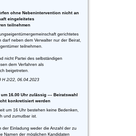
fen ohne Nebenintervention nicht an
ft eingeleitetes
ren teilnehmen
ngseigentümergemeinschaft gerichtetes
 darf neben dem Verwalter nur der Beirat,
eigentümer teilnehmen.
nd nicht Partei des selbständigen
sen dem Verfahren als
ch beigetreten.
 H 2/22, 06.04.2023
m 16.00 Uhr zulässig --- Beiratswahl
cht konkretisiert werden
it um 16 Uhr bestehen keine Bedenken,
ch und zumutbar ist.
n der Einladung weder die Anzahl der zu
die Namen der möglichen Kandidaten