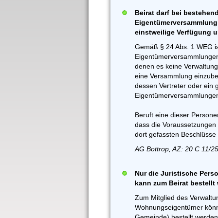
Beirat darf bei bestehen
Eigentümerversammlung 
einstweilige Verfügung 
Gemäß § 24 Abs. 1 WEG ist
Eigentümerversammlungen e
denen es keine Verwaltung g
eine Versammlung einzuber
dessen Vertreter oder ein 
Eigentümerversammlungen 
Beruft eine dieser Person
dass die Voraussetzungen 
dort gefassten Beschlüsse 
AG Bottrop, AZ: 20 C 11/2
Nur die Juristische Perso
kann zum Beirat bestellt
Zum Mitglied des Verwaltu
Wohnungseigentümer können
Gemeinde) bestellt werden,