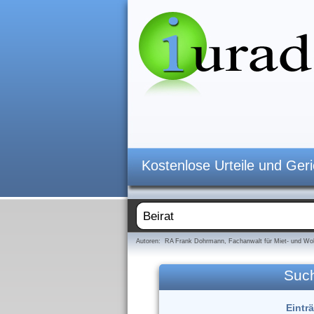
Kostenlose Urteile und Ger
Autoren: RA Frank Dohrmann, Fachanwalt für Miet- und Woh
Suc
Eintr