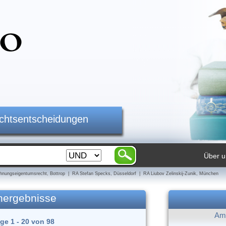
ichtsentscheidungen
Über u
nungseigentumsrecht, Bottrop | RA Stefan Specks, Düsseldorf | RA Liubov Zelinskij-Zunik, München
hergebnisse
Am 
äge 1 - 20 von 98