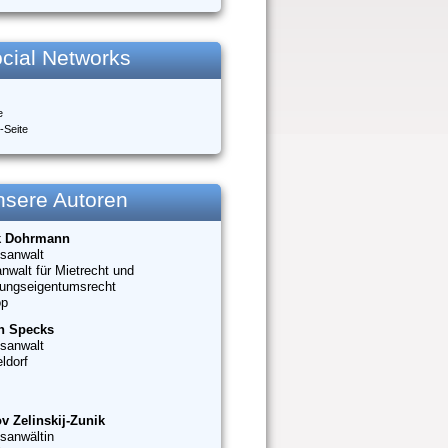
cial Networks
e
-Seite
nsere Autoren
k Dohrmann
sanwalt
nwalt für Mietrecht und
ungseigentumsrecht
op
n Specks
sanwalt
ldorf
v Zelinskij-Zunik
sanwältin