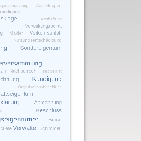
genabmahnung
Abschleppen
kündigung
gsklage
Arzthaftung
Verwaltungsbeirat
Verkehrsunfall
ng
Makler
Nutzungsentschädigung
ung
Sondereigentum
erversammlung
lan
Nachbarrecht
Treppenlift
Kündigung
echnung
Organisationsbeschluss
aftseigentum
rklärung
Abmahnung
Beschluss
ng
seigentümer
Beirat
Verwalter
Miete
Schimmel