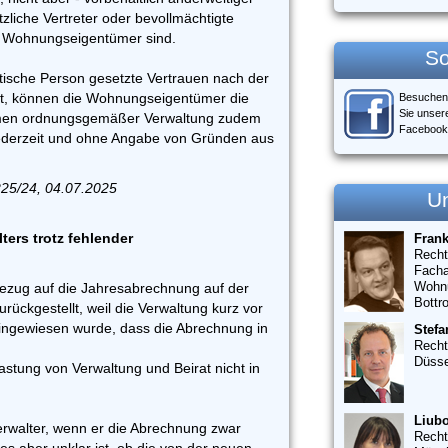
zliche Vertreter oder bevollmächtigte
cht Wohnungseigentümer sind.
So
istische Person gesetzte Vertrauen nach der
igt, können die Wohnungseigentümer die
Besuchen
Sie unser
hmen ordnungsgemäßer Verwaltung zudem
Facebook
 jederzeit und ohne Angabe von Gründen aus
225/24, 04.07.2025
U
ters trotz fehlender
Fran
Recht
Facha
Wohn
ezug auf die Jahresabrechnung auf der
Bottr
ckgestellt, weil die Verwaltung kurz vor
ingewiesen wurde, dass die Abrechnung in
Stefa
Recht
Düsse
lastung von Verwaltung und Beirat nicht in
Liubo
verwalter, wenn er die Abrechnung zwar
Recht