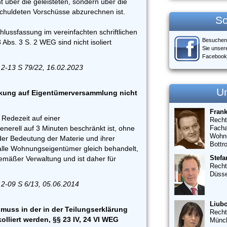
 über die geleisteten, sondern über die
chuldeten Vorschüsse abzurechnen ist.
So
lussfassung im vereinfachten schriftlichen
Besuchen
Abs. 3 S. 2 WEG sind nicht isoliert
Sie unser
Facebook
 2-13 S 79/22, 16.02.2023
U
kung auf Eigentümerversammlung nicht
Fran
 Redezeit auf einer
Recht
erell auf 3 Minuten beschränkt ist, ohne
Facha
Wohn
der Bedeutung der Materie und ihrer
Bottr
 alle Wohnungseigentümer gleich behandelt,
Stefa
emäßer Verwaltung und ist daher für
Recht
Düsse
 2-09 S 6/13, 05.06.2014
Liubo
muss in der in der Teilungserklärung
Recht
olliert werden, §§ 23 IV, 24 VI WEG
Münc