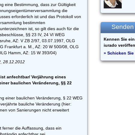
ung eine Bestimmung, dass zur Gültigkeit
ohnungseigentümerversammlung die
sses erforderlich ist und das Protokoll von
versammlung bestimmten
Senden S
erzeichnen ist, so gilt dies auch für die
sbeschlüsse, §§ 23 IV, 24 VI WEG
Kennen Sie ein 
sruhe, AZ: V ZB 2/97, 03.07.1997, OLG
iurado veröffen
G Frankfurt a. M., AZ: 20 W 500/08, OLG
OLG Hamm, AZ: 15 W 393/04)
» Schicken Sie 
2, 28.12.2012
st anfechtbar/ Verjährung eines
iner baulichen Veränderung, §§ 22
ung einer baulichen Veränderung, § 22 WEG
e verjährte bauliche Veränderung (hier:
en von Sanierungen nicht erweitert
t ferner die Auffassung, dass ein
bständig anfechtbar sei.