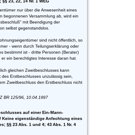
§§ 23, 22, 14 Nr. 1 WEG
ntümer nur über die Anwesenheit eines
en begonnenen Versammlung ab, wird ein
gsbeschluß" mit Beendigung der
n selbst gegenstandslos.
nungseigentümer sind nicht öffentlich, so
mer - wenn durch Teilungserklärung oder
s bestimmt ist - dritte Personen (Berater)
 er ein berechtigtes Interesse daran hat.
tlich gleichen Zweitbeschlusses kann
 des Erstbeschlusses unzulässig sein,
em Zweitbeschluss den Erstbeschluss nicht
Z BR 125/96, 10.04.1997
schlusses auf einer Ein-Mann-
 Keine eigenständige Anfechtung eines
; §§ 23 Abs. 1 und 4; 43 Abs. 1 Nr. 4