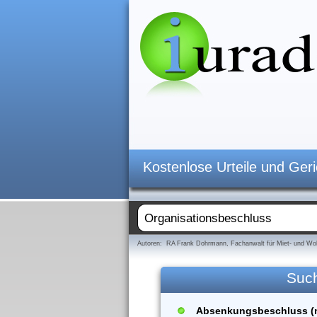
Kostenlose Urteile und Ger
Autoren: RA Frank Dohrmann, Fachanwalt für Miet- und Woh
Suc
Absenkungsbeschluss (m