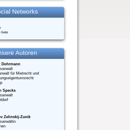
cial Networks
e
-Seite
nsere Autoren
k Dohrmann
sanwalt
nwalt für Mietrecht und
ungseigentumsrecht
op
n Specks
sanwalt
ldorf
v Zelinskij-Zunik
sanwältin
hen