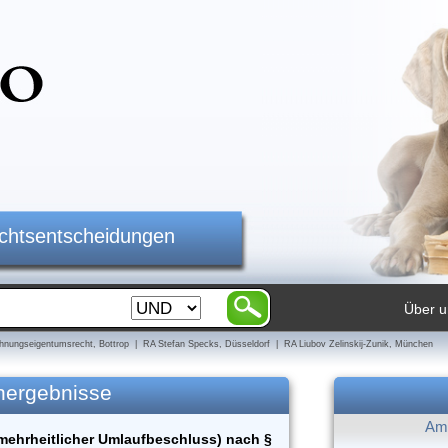
ichtsentscheidungen
Über u
nungseigentumsrecht, Bottrop | RA Stefan Specks, Düsseldorf | RA Liubov Zelinskij-Zunik, München
hergebnisse
Am 
ehrheitlicher Umlaufbeschluss) nach §