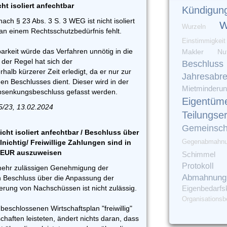
cht isoliert anfechtbar
Kündigun
ch § 23 Abs. 3 S. 3 WEG ist nicht isoliert
W
Wurzeln
 an einem Rechtsschutzbedürfnis fehlt.
Einstimmigkeit
barkeit würde das Verfahren unnötig in die
Makler
Nu
der Regel hat sich der
Beschluss
alb kürzerer Zeit erledigt, da er nur zur
Jahresabr
hen Beschlusses dient. Dieser wird in der
Mietminderu
bsenkungsbeschluss gefasst werden.
Eigentüm
5/23, 13.02.2024
Teilungse
Gemeinsch
ht isoliert anfechtbar / Beschluss über
Gegenabmahn
nichtig/ Freiwillige Zahlungen sind in
0 EUR auszuweisen
Schimmel
Protokoll
mehr zulässigen Genehmigung der
Abmahnung
 Beschluss über die Anpassung der
erung von Nachschüssen ist nicht zulässig.
Eigenbedarfs
Organisationsb
eschlossenen Wirtschaftsplan "freiwillig"
aften leisteten, ändert nichts daran, dass