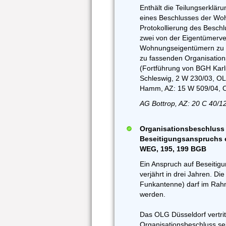
Enthält die Teilungserklär
eines Beschlusses der W
Protokollierung des Beschlu
zwei von der Eigentümer
Wohnungseigentümern zu unt
zu fassenden Organisation
(Fortführung von BGH Karl
Schleswig, 2 W 230/03, OL
Hamm, AZ: 15 W 509/04, 
AG Bottrop, AZ: 20 C 40/1
Organisationsbeschluss i
Beseitigungsanspruchs e
WEG, 195, 199 BGB
Ein Anspruch auf Beseitig
verjährt in drei Jahren. Di
Funkantenne) darf im Rahm
werden.
Das OLG Düsseldorf vertrit
Organisationsbeschluss sel