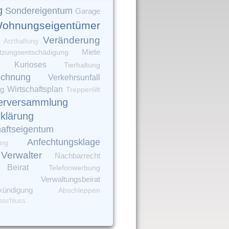
g
Sondereigentum
Garage
ohnungseigentümer
Veränderung
Arzthaftung
tzungsentschädigung
Miete
Kurioses
Tierhaltung
echnung
Verkehrsunfall
ng
Wirtschaftsplan
Treppenlift
erversammlung
rklärung
aftseigentum
Anfechtungsklage
ung
Verwalter
Nachbarrecht
Beirat
Telefonwerbung
Verwaltungsbeirat
kündigung
Abschleppen
eschluss