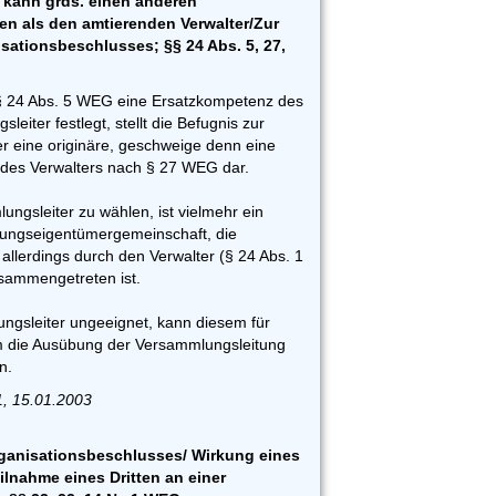
kann grds. einen anderen
en als den amtierenden Verwalter/Zur
sationsbeschlusses; §§ 24 Abs. 5, 27,
§ 24 Abs. 5 WEG eine Ersatzkompetenz des
leiter festlegt, stellt die Befugnis zur
 eine originäre, geschweige denn eine
des Verwalters nach § 27 WEG dar.
ngsleiter zu wählen, ist vielmehr ein
nungseigentümergemeinschaft, die
llerdings durch den Verwalter (§ 24 Abs. 1
sammengetreten ist.
ungsleiter ungeeignet, kann diesem für
m die Ausübung der Versammlungsleitung
n.
1, 15.01.2003
ganisationsbeschlusses/ Wirkung eines
lnahme eines Dritten an einer