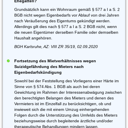
Ehegatten?
Grundsätzlich kann ein Wohnraum gemäß § 577 a I a S. 2
BGB nicht wegen Eigenbedarfs vor Ablauf von drei Jahren
nach Veräußerung des Eigentums gekündigt werden.
Allerdings gilt dies nach § 577 a I a S. 2 BGB nicht, wenn
die neuen Eigentümer derselben Familie oder demselben
Haushalt angehören.
BGH Karlsruhe, AZ: VIII ZR 35/19, 02.09.2020
Fortsetzung des Mietverhältnisses wegen
Suizidgefährdung des Mieters nach
Eigenbedarfskündigung
Sowohl bei der Feststellung des Vorliegens einer Härte im
Sinne von § 574 Abs. 1 BGB als auch bei deren
Gewichtung im Rahmen der Interessenabwägung zwischen
den berechtigten Belangen des Mieters und denen des
Vermieters ist im Einzelfall zu berücksichtigen, ob und
inwieweit sich die mit einem Umzug einhergehenden
Folgen durch die Unterstützung des Umfelds des Mieters
beziehungsweise durch begleitende ärztliche und/oder
therapeutische Behandlungen mindern lassen.