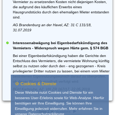
Vermieter zu ersetzenden Kosten nicht diejenigen Kosten,
die aufgrund des käuflichen Erwerbs eines
Hausgrundstücks durch den ehemaligen Mieter entstanden
sind.
AG Brandenburg an der Havel, AZ: 31 C 131/18,
31.07.2019
Interessenabwägung bei Eigenbedarfskündigung des
Vermieters - Widerspruch wegen Härte gem. § 574 BGB
Bei einer Eigenbedarfskündigung haben die Gerichte den
Entschluss des Vermieters, die vermietete Wohnung künftig
selbst zu nutzen oder durch den - eng gezogenen - Kreis
privilegierter Dritter nutzen zu lassen, bei einem vom Mieter
bestrittenen Eigennutzungswunsch darauf zu überprüfen,
ob dieser Wunsch ernsthaft verfolgt wird.
🍪 Cookies & Dienste
BGH Karlsruhe, AZ: VIII ZR 167/17, 22.05.2019
Diese Website nutzt Cookies und Dienste für ein
besseres User-Erlebnis sowie für Web-Analyse. Hierfür
benötigen wir Ihre Einwilligung. Sie können Ihre
Einwilligung jederzeit widerrufen. Mehr erfahren Sie in
Vorwärts
unserer
Datenschutzerklärung