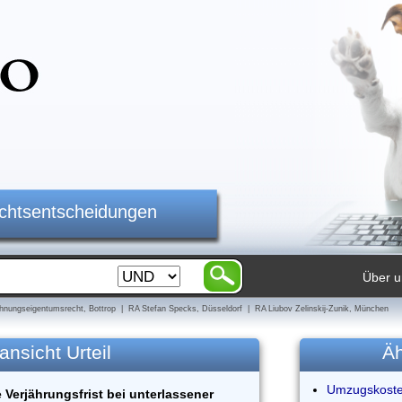
ichtsentscheidungen
Über u
nungseigentumsrecht, Bottrop | RA Stefan Specks, Düsseldorf | RA Liubov Zelinskij-Zunik, München
ansicht Urteil
Äh
Umzugskoste
Verjährungsfrist bei unterlassener