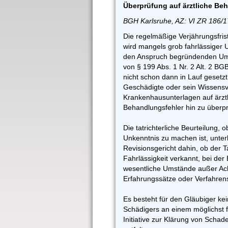
Überprüfung auf ärztliche Be
BGH Karlsruhe, AZ: VI ZR 186/1
Die regelmäßige Verjährungsfri
wird mangels grob fahrlässiger 
den Anspruch begründenden Um
von § 199 Abs. 1 Nr. 2 Alt. 2 BG
nicht schon dann in Lauf gesetz
Geschädigte oder sein Wissensve
Krankenhausunterlagen auf ärzt
Behandlungsfehler hin zu überpr
Die tatrichterliche Beurteilung, 
Unkenntnis zu machen ist, unter
Revisionsgericht dahin, ob der T
Fahrlässigkeit verkannt, bei de
wesentliche Umstände außer Ac
Erfahrungssätze oder Verfahrens
Es besteht für den Gläubiger kei
Schädigers an einem möglichst f
Initiative zur Klärung von Sch