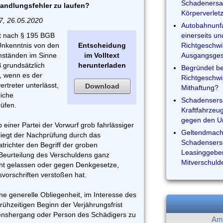
Schadenersa
handlungsfehler zu laufen?
Körperverle
7, 26.05.2020
Autobahnunfa
st nach § 195 BGB
einerseits un
Unkenntnis von den
Entscheidung
Richtgeschwi
ständen im Sinne
im Volltext
Ausgangsgesc
B grundsätzlich
herunterladen
Begründet be
t, wenn es der
Richtgeschwi
rtreter unterlässt,
Download
Mithaftung?
liche
Schadensers
üfen.
Kraftfahrzeu
gegen den Un
ob einer Partei der Vorwurf grob fahrlässiger
Geltendmach
liegt der Nachprüfung durch das
Schadensers
atrichter den Begriff der groben
Leasinggebe
r Beurteilung des Verschuldens ganz
Mitverschuld
ht gelassen oder gegen Denkgesetze,
vorschriften verstoßen hat.
ne generelle Obliegenheit, im Interesse des
rühzeitigen Beginn der Verjährungsfrist
adenshergang oder Person des Schädigers zu
Am 