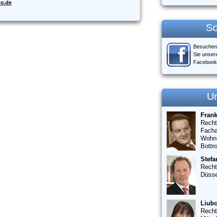
do.de
So
Besuchen
Sie unser
Facebook
U
Fran
Recht
Facha
Wohn
Bottr
Stefa
Recht
Düsse
Liubo
Recht