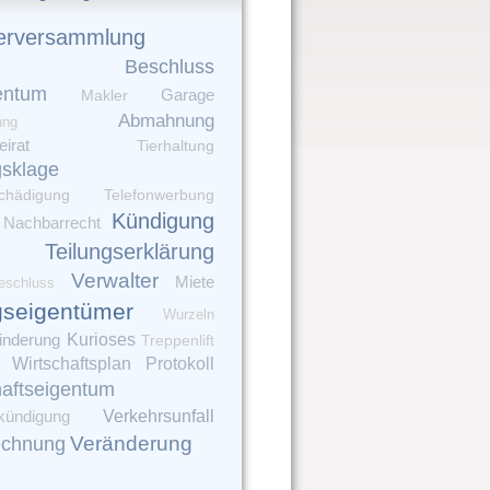
erversammlung
Beschluss
entum
Garage
Makler
Abmahnung
ung
irat
Tierhaltung
gsklage
chädigung
Telefonwerbung
Kündigung
Nachbarrecht
Teilungserklärung
Verwalter
Miete
eschluss
seigentümer
Wurzeln
inderung
Kurioses
Treppenlift
Wirtschaftsplan
Protokoll
aftseigentum
Verkehrsunfall
kündigung
Veränderung
echnung