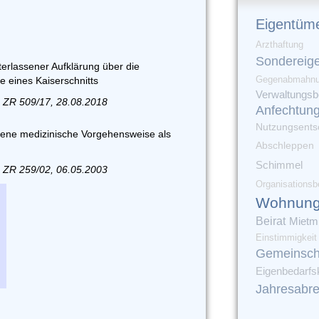
Eigentüm
Arzthaftung
Sondereig
erlassener Aufklärung über die
Gegenabmahn
e eines Kaiserschnitts
Verwaltungsbe
I ZR 509/17, 28.08.2018
Anfechtun
Nutzungsents
sene medizinische Vorgehensweise als
Abschleppen
Schimmel
I ZR 259/02, 06.05.2003
Organisationsb
Wohnung
Beirat
Mietm
Einstimmigkeit
Gemeinsch
Eigenbedarfs
Jahresabr