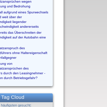
tzansprüchen wegen
tzung und Bedrohung
ll aufgrund eines Spurwechsels
d weit über der
ndigkeit liegender
hwindigkeit andererseits
reits das Überschreiten der
ndigkeit auf der Autobahn eine
atzanspruch des
gführers ohne Haltereigenschaft
fallgegner
ung von
atzansprüchen des
rs durch den Leasingnehmer -
en durch Betriebsgefahr?
Tag Cloud
häufigsten gesucht: