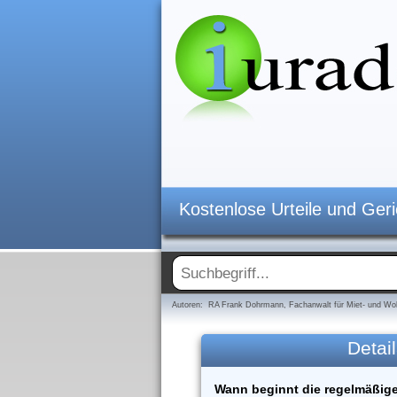
Kostenlose Urteile und Ger
Autoren: RA Frank Dohrmann, Fachanwalt für Miet- und Woh
Detail
Wann beginnt die regelmäßige 