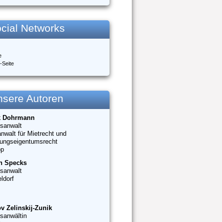
cial Networks
e
-Seite
nsere Autoren
k Dohrmann
sanwalt
nwalt für Mietrecht und
ungseigentumsrecht
op
n Specks
sanwalt
ldorf
v Zelinskij-Zunik
sanwältin