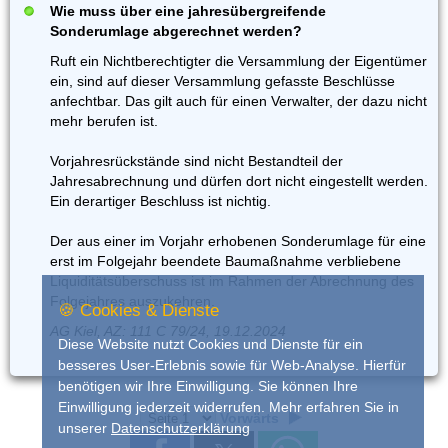
Wie muss über eine jahresübergreifende
Sonderumlage abgerechnet werden?
Ruft ein Nichtberechtigter die Versammlung der Eigentümer
ein, sind auf dieser Versammlung gefasste Beschlüsse
anfechtbar. Das gilt auch für einen Verwalter, der dazu nicht
mehr berufen ist.
Vorjahresrückstände sind nicht Bestandteil der
Jahresabrechnung und dürfen dort nicht eingestellt werden.
Ein derartiger Beschluss ist nichtig.
Der aus einer im Vorjahr erhobenen Sonderumlage für eine
erst im Folgejahr beendete Baumaßnahme verbliebene
Liquiditätsüberschuss ist im Rahmen der Abrechnung des
Folgejahres auszukehren.
🍪 Cookies & Dienste
AG Kiel, AZ: 111 C 79/24, 19.12.2024
Diese Website nutzt Cookies und Dienste für ein
besseres User-Erlebnis sowie für Web-Analyse. Hierfür
benötigen wir Ihre Einwilligung. Sie können Ihre
Einwilligung jederzeit widerrufen. Mehr erfahren Sie in
Vorwärts
unserer
Datenschutzerklärung