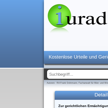
Kostenlose Urteile und Ger
Autoren: RA Frank Dohrmann, Fachanwalt für Miet- und Woh
Detail
Zur gerichtlichen Ermächtig