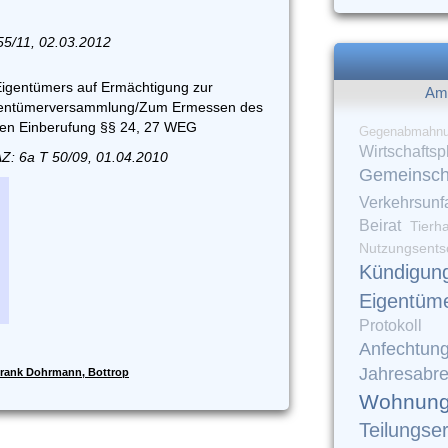
55/11, 02.03.2012
igentümers auf Ermächtigung zur
Am 
igentümerversammlung/Zum Ermessen des
ahen Einberufung §§ 24, 27 WEG
Gegenabmahn
Wirtschaftsp
AZ: 6a T 50/09, 01.04.2010
Gemeinsch
Verkehrsunfa
Beirat
Tierh
Nutzungsents
Kündigun
Eigentüm
Protokoll
Anfechtun
Jahresabr
rank Dohrmann, Bottrop
Wohnung
Teilungse