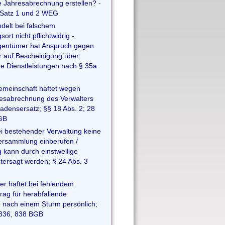
 Jahresabrechnung erstellen? -
 Satz 1 und 2 WEG
ndelt bei falschem
rt nicht pflichtwidrig -
entümer hat Anspruch gegen
r auf Bescheinigung über
e Dienstleistungen nach § 35a
meinschaft haftet wegen
resabrechnung des Verwalters
hadensersatz; §§ 18 Abs. 2; 28
GB
bei bestehender Verwaltung keine
ersammlung einberufen /
kann durch einstweilige
tersagt werden; § 24 Abs. 3
r haftet bei fehlendem
rag für herabfallende
 nach einem Sturm persönlich;
836, 838 BGB