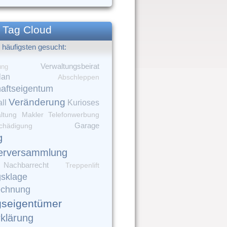
Tag Cloud
häufigsten gesucht:
Verwaltungsbeirat
ung
lan
Abschleppen
aftseigentum
Veränderung
ll
Kurioses
altung
Makler
Telefonwerbung
Garage
chädigung
g
erversammlung
Nachbarrecht
Treppenlift
gsklage
echnung
seigentümer
rklärung