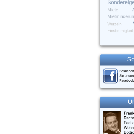
Sondereig
Miete
Mietminderu
Wurzeln
Einstimmigkeit
So
Besuchen
Sie unser
Facebook
U
Fran
Recht
Facha
Wohn
Bottr