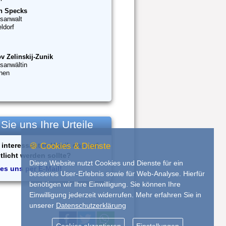
n Specks
sanwalt
ldorf
v Zelinskij-Zunik
sanwältin
hen
ie uns Ihre Urteile
interessantes Urteil, das auf
🍪 Cookies & Dienste
tlicht werden sollte?
Diese Website nutzt Cookies und Dienste für ein
es uns per E-Mail!
besseres User-Erlebnis sowie für Web-Analyse. Hierfür
benötigen wir Ihre Einwilligung. Sie können Ihre
Einwilligung jederzeit widerrufen. Mehr erfahren Sie in
unserer
Datenschutzerklärung
Cookies akzeptieren
Einstellungen