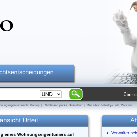
ichtsentscheidungen
Über u
nungseigentumsrecht, Bottrop | RA Stefan Specks, Düsseldorf | RA Liubov Zelinskij-Zunik, München
ansicht Urteil
Äh
Verwalter sc
ung eines Wohnungseigentümers auf