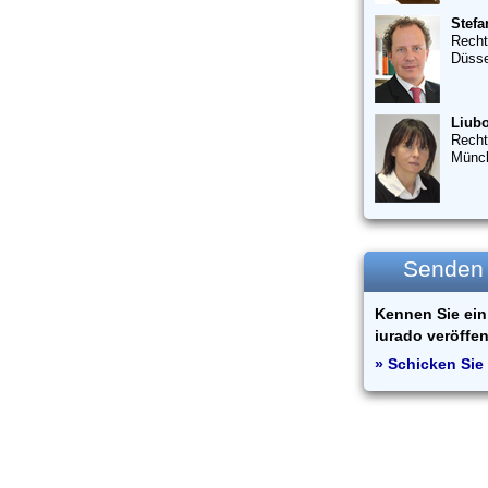
Stefa
Recht
Düsse
Liubo
Recht
Münc
Senden S
Kennen Sie ein 
iurado veröffen
» Schicken Sie 