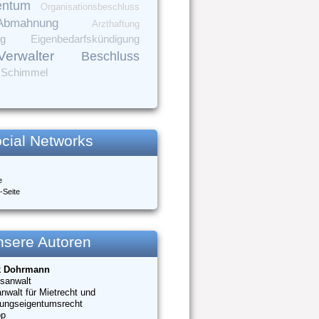
entum
Organisationsbeschluss
Abmahnung
Arzthaftung
ng
Eigenbedarfskündigung
Verwalter
Beschluss
Schimmel
cial Networks
e
-Seite
nsere Autoren
k Dohrmann
sanwalt
nwalt für Mietrecht und
ungseigentumsrecht
op