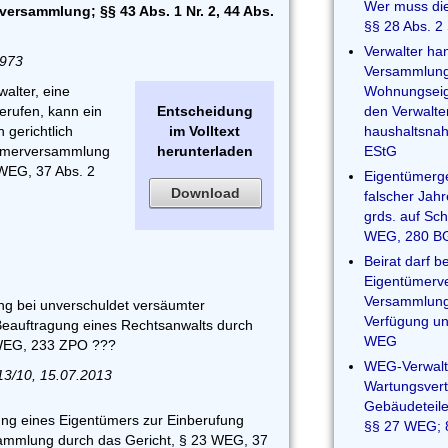
Wer muss die
ersammlung; §§ 43 Abs. 1 Nr. 2, 44 Abs.
§§ 28 Abs. 2
Verwalter ha
1973
Versammlungso
alter, eine
Wohnungseig
rufen, kann ein
Entscheidung
den Verwalte
 gerichtlich
im Volltext
haushaltsnah
tümerversammlung
herunterladen
EStG
 WEG, 37 Abs. 2
Eigentümerge
Download
falscher Jah
grds. auf Sc
WEG, 280 B
Beirat darf 
Eigentümerv
Versammlung 
ng bei unverschuldet versäumter
Verfügung un
 Beauftragung eines Rechtsanwalts durch
WEG
 WEG, 233 ZPO ???
WEG-Verwalte
13/10, 15.07.2013
Wartungsvert
Gebäudeteile
ung eines Eigentümers zur Einberufung
§§ 27 WEG; 
ammlung durch das Gericht, § 23 WEG, 37