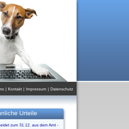
ns
|
Kontakt
|
Impressum
|
Datenschutz
nliche Urteile
heidet zum 31.12. aus dem Amt -