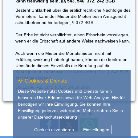
kann treuwidrig sein, §§ 543, 546, 372, 242 BGB
Besteht Unklarheit über die erblichrechtliche Nachfolge des
Vermieters, kann der Mieter die Mieten beim Amtsgericht
schuldbefreiend hinterlegen; § 372 BGB.
Der Erbe ist nicht verpflichtet, einen Erbschein vorzulegen,
wenn er die Erbschaft auf andere Weise nachweisen kann.
Auch wenn die Mieter die Monatsmieten nicht mit
Erfüllungswirkung hinterlegt haben, können die konkreten
Umstände dieses Einzelfalls die Berufung auf die
Kündigung ausnahmsweise als treuwidrig iS.d. § 242 BGB
erscheinen lassen.
🍪 Cookies & Dienste
LG Essen, AZ: 10 S 93/24, 24.10.2024
Diese Website nutzt Cookies und Dienste für ein
besseres User-Erlebnis sowie für Web-Analyse. Hierfür
benötigen wir Ihre Einwilligung. Sie können Ihre
Einwilligung jederzeit widerrufen. Mehr erfahren Sie in
Vorwärts
unserer
Datenschutzerklärung
Cookies akzeptieren
Einstellungen