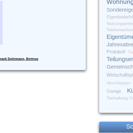
Wohnung
Sondereig
Eigenbedarfs
Nutzungsents
Telefonwerbu
Eigentüm
Jahresabr
Protokoll
Tr
Teilungse
rank Dohrmann, Bottrop
Gemeinsch
Wirtschaftsp
Abschleppen
K
Garage
Tierhaltung
Or
So