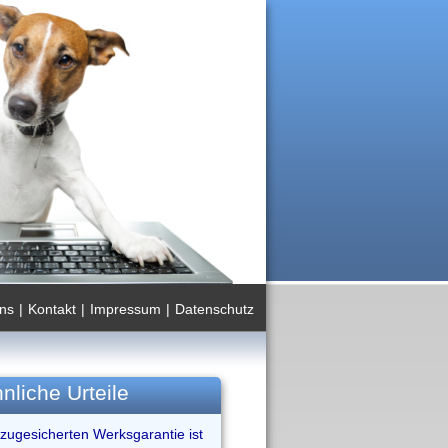
ns
|
Kontakt
|
Impressum
|
Datenschutz
nliche Urteile
 zugesicherten Werksgarantie ist