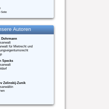
e
-Seite
nsere Autoren
k Dohrmann
sanwalt
nwalt für Mietrecht und
ungseigentumsrecht
op
n Specks
sanwalt
ldorf
v Zelinskij-Zunik
sanwältin
hen