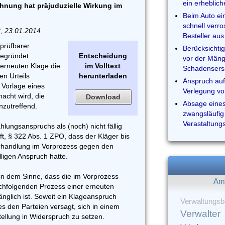
ein erheblic
hnung hat präjuduzielle Wirkung im
Beim Auto ei
schnell verr
3, 23.01.2014
Besteller au
prüfbarer
Berücksichti
begründet
Entscheidung
vor der Mäng
 erneuten Klage die
im Volltext
Schadensers
n Urteils
herunterladen
Anspruch auf
 Vorlage eines
Verlegung vo
acht wird, die
Download
Absage eines 
nzutreffend.
zwangsläufig
Verastaltung
lungsanspruchs als (noch) nicht fällig
ft, § 322 Abs. 1 ZPO, dass der Kläger bis
rhandlung im Vorprozess gegen den
ligen Anspruch hatte.
 in dem Sinne, dass die im Vorprozess
Am 
chfolgenden Prozess einer erneuten
änglich ist. Soweit ein Klageanspruch
Verwaltungsbe
 es den Parteien versagt, sich in einem
Verwalter
tellung in Widerspruch zu setzen.