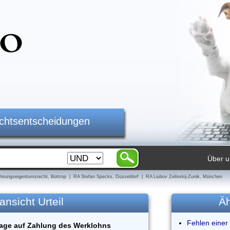
ichtsentscheidungen
Über u
nungseigentumsrecht, Bottrop | RA Stefan Specks, Düsseldorf | RA Liubov Zelinskij-Zunik, München
ansicht Urteil
Äh
Fehlen einer
lage auf Zahlung des Werklohns