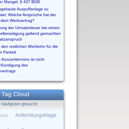
her Mangel; § 437 BGB
ngebaute Auspuffanlage zu
ostet: Welche Ansprüche hat der
s dem Werkvertrag?
gung der Umsatzsteuer bei einem
elbeseitigung geltend gemachten
atzanspruch
 den restlichen Werklohn für die
n Parkett
Konzerttermins ist nicht
 Kündigung des
svertrags
Tag Cloud
häufigsten gesucht:
Anfechtungsklage
irat