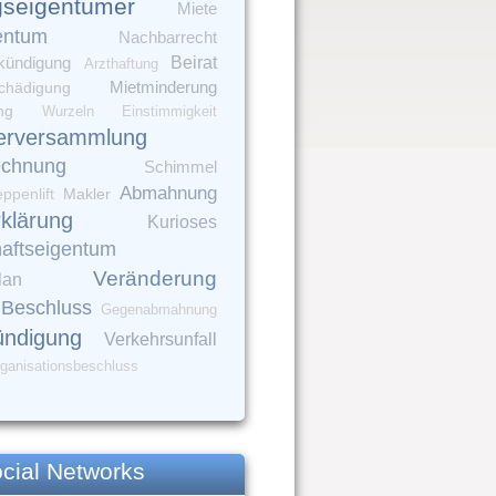
seigentümer
Miete
entum
Nachbarrecht
Beirat
kündigung
Arzthaftung
Mietminderung
chädigung
ng
Wurzeln
Einstimmigkeit
erversammlung
echnung
Schimmel
Abmahnung
Makler
eppenlift
rklärung
Kurioses
aftseigentum
Veränderung
lan
Beschluss
Gegenabmahnung
ündigung
Verkehrsunfall
ganisationsbeschluss
cial Networks