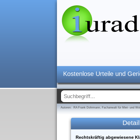
Kostenlose Urteile und Ger
Autoren: RA Frank Dohrmann, Fachanwalt für Miet- und Woh
Detail
Rechtskräftig abgewiesene K