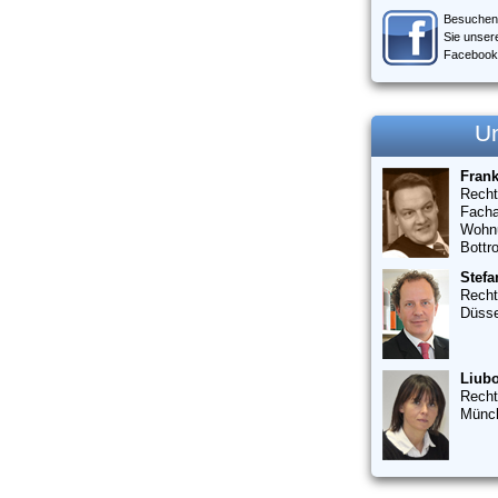
Besuchen
Sie unser
Facebook
U
Fran
Recht
Facha
Wohn
Bottr
Stefa
Recht
Düsse
Liubo
Recht
Münc