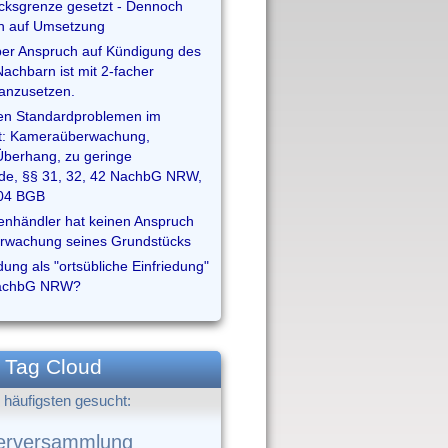
cksgrenze gesetzt - Dennoch
h auf Umsetzung
 über Anspruch auf Kündigung des
achbarn ist mit 2-facher
anzusetzen.
en Standardproblemen im
t: Kameraüberwachung,
berhang, zu geringe
de, §§ 31, 32, 42 NachbG NRW,
004 BGB
fenhändler hat keinen Anspruch
erwachung seines Grundstücks
dung als "ortsübliche Einfriedung"
NachbG NRW?
Tag Cloud
häufigsten gesucht:
erversammlung