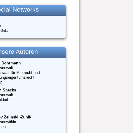
cial Networks
e
-Seite
nsere Autoren
k Dohrmann
sanwalt
nwalt für Mietrecht und
ungseigentumsrecht
op
n Specks
sanwalt
ldorf
v Zelinskij-Zunik
sanwältin
hen