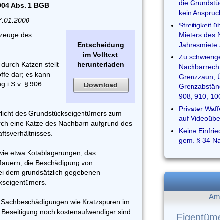
die Grundstü
1004 Abs. 1 BGB
kein Anspruc
7.01.2000
Streitigkeit
hrzeuge des
Mieters des N
Entscheidung
Jahresmiete 
im Volltext
Zu schwierig
durch Katzen stellt
herunterladen
Nachbarrech
ffe dar; es kann
Grenzzaun, Ü
g i.S.v. § 906
Download
Grenzabstän
908, 910, 1
Privater Waf
flicht des Grundstückseigentümers zum
auf Videoüb
rch eine Katze des Nachbarn aufgrund des
Keine Einfrie
ftsverhältnisses.
gem. § 34 
wie etwa Kotablagerungen, das
auern, die Beschädigung von
bei dem grundsätzlich gegebenen
kseigentümers.
Am 
um Sachbeschädigungen wie Kratzspuren im
 Beseitigung noch kostenaufwendiger sind.
Eigentüm