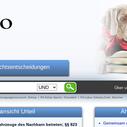
ichtsentscheidungen
Über u
nungseigentumsrecht, Bottrop | RA Stefan Specks, Düsseldorf | RA Liubov Zelinskij-Zunik, München
ansicht Urteil
Äh
Gemeinsam er
fahrzeuge des Nachbarn betreten; §§ 823