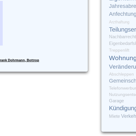
Jahresabr
Anfechtun
Arzthaftung
Teilungse
Nachbarrecht
Eigenbedarfs
Treppenlift
Wohnung
rank Dohrmann, Bottrop
Veränder
Abschleppen
Gemeinsch
Telefonwerbu
Nutzungsents
Garage
Kündigun
Verkeh
Miete