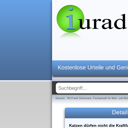
Kostenlose Urteile und Ger
Autoren: RA Frank Dohrmann, Fachanwalt für Miet- und Woh
Detail
Katzen dürfen nicht die Kraft