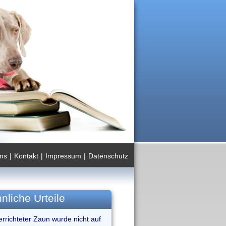
ns
|
Kontakt
|
Impressum
|
Datenschutz
nliche Urteile
richteter Zaun wurde nicht auf