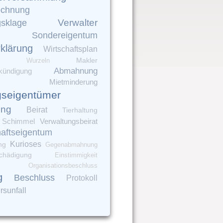
echnung
Verwalter
gsklage
Sondereigentum
rklärung
Wirtschaftsplan
Makler
Wurzeln
Abmahnung
kündigung
Mietminderung
seigentümer
ung
Beirat
Tierhaltung
Verwaltungsbeirat
Schimmel
aftseigentum
Kurioses
ng
Gegenabmahnung
chädigung
Einstimmigkeit
Organisationsbeschluss
g
Beschluss
Protokoll
rsunfall