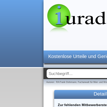
Kostenlose Urteile und Ger
Autoren: RA Frank Dohrmann, Fachanwalt für Miet- und Woh
Detail
Zur fehlenden Mitbewerberst