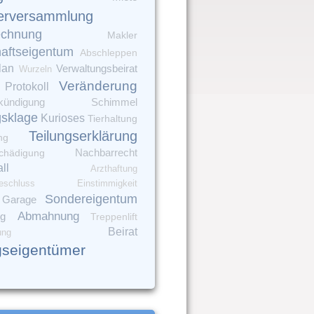
erversammlung
echnung
Makler
aftseigentum
Abschleppen
lan
Verwaltungsbeirat
Wurzeln
Veränderung
Protokoll
kündigung
Schimmel
gsklage
Kurioses
Tierhaltung
Teilungserklärung
ng
chädigung
Nachbarrecht
ll
Arzthaftung
eschluss
Einstimmigkeit
Sondereigentum
Garage
Abmahnung
ng
Treppenlift
Beirat
ung
seigentümer