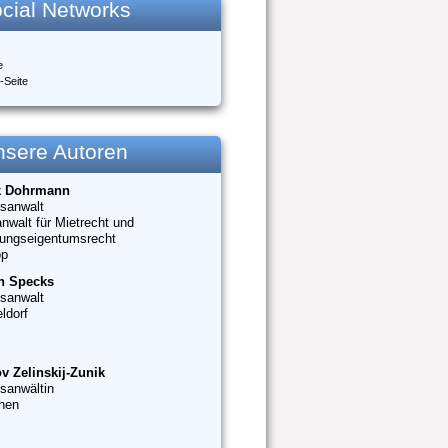
cial Networks
e
-Seite
nsere Autoren
k Dohrmann
sanwalt
nwalt für Mietrecht und
ungseigentumsrecht
op
n Specks
sanwalt
ldorf
v Zelinskij-Zunik
sanwältin
hen