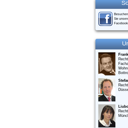
So
Besuchen
Sie unser
Facebook
U
Fran
Recht
Facha
Wohn
Bottr
Stefa
Recht
Düsse
Liubo
Recht
Münc