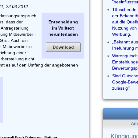
"beeinflusst
11, 22.03.2012
Täuschende 
erlassungsanspruch
der Bekannth
us, dass der
Entscheidung
auf die Quell
 Antragstellung
im Volltext
Nutzung von 
ung Mitbewerber i.
herunterladen
Werbung.
G ist. Auch ein
„Bekannt aus
n Mitbewerber in
Download
Irreführung 
richtung einer
Warengutsche
rberstellung nicht.
Empfehlungen
mmt es auf den Umfang der angebotenen
Bewertungsp
Sind Gutsche
Google-Bewer
zulässig?
Am 
Kündigun
tsanwalt Frank Dohrmann, Bottrop