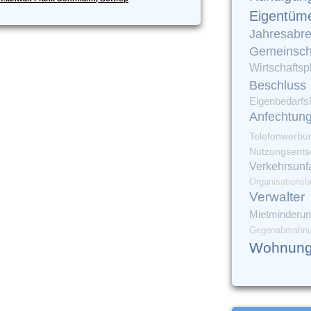
Eigentüm
Jahresabr
Gemeinsch
Wirtschaftsp
Beschluss
Eigenbedarfs
Anfechtun
Telefonwerbu
Nutzungsents
Verkehrsunfa
Organisationsb
Verwalter
Mietminderu
Gegenabmahn
Wohnung