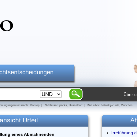
ichtsentscheidungen
Über u
nungseigentumsrecht, Bottrop | RA Stefan Specks, Düsseldorf | RA Liubov Zelinskij-Zunik, München
ansicht Urteil
Äh
Irreführung 
ellung eines Abmahnenden