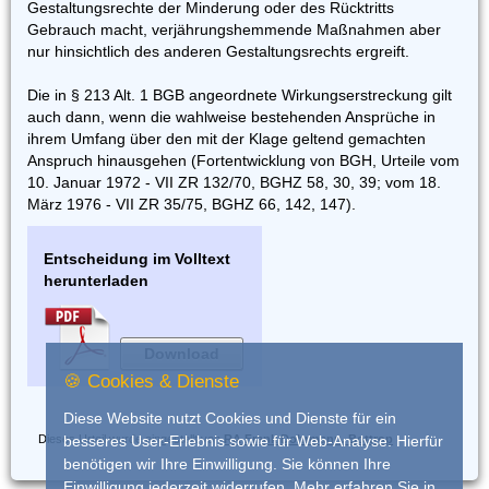
Gestaltungsrechte der Minderung oder des Rücktritts
Gebrauch macht, verjährungshemmende Maßnahmen aber
nur hinsichtlich des anderen Gestaltungsrechts ergreift.
Die in § 213 Alt. 1 BGB angeordnete Wirkungserstreckung gilt
auch dann, wenn die wahlweise bestehenden Ansprüche in
ihrem Umfang über den mit der Klage geltend gemachten
Anspruch hinausgehen (Fortentwicklung von BGH, Urteile vom
10. Januar 1972 - VII ZR 132/70, BGHZ 58, 30, 39; vom 18.
März 1976 - VII ZR 35/75, BGHZ 66, 142, 147).
Entscheidung im Volltext
herunterladen
Download
🍪 Cookies & Dienste
Diese Website nutzt Cookies und Dienste für ein
Dieses Urteil wurde eingestellt von
RA Frank Dohrmann, Bottrop
besseres User-Erlebnis sowie für Web-Analyse. Hierfür
benötigen wir Ihre Einwilligung. Sie können Ihre
Einwilligung jederzeit widerrufen. Mehr erfahren Sie in