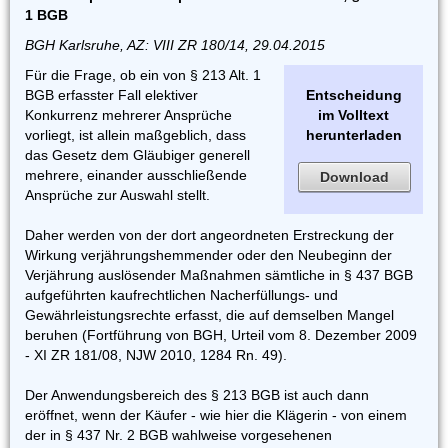
1 BGB
BGH Karlsruhe, AZ: VIII ZR 180/14, 29.04.2015
Für die Frage, ob ein von § 213 Alt. 1
BGB erfasster Fall elektiver
Entscheidung
Konkurrenz mehrerer Ansprüche
im Volltext
vorliegt, ist allein maßgeblich, dass
herunterladen
das Gesetz dem Gläubiger generell
mehrere, einander ausschließende
Download
Ansprüche zur Auswahl stellt.
Daher werden von der dort angeordneten Erstreckung der
Wirkung verjährungshemmender oder den Neubeginn der
Verjährung auslösender Maßnahmen sämtliche in § 437 BGB
aufgeführten kaufrechtlichen Nacherfüllungs- und
Gewährleistungsrechte erfasst, die auf demselben Mangel
beruhen (Fortführung von BGH, Urteil vom 8. Dezember 2009
- XI ZR 181/08, NJW 2010, 1284 Rn. 49).
Der Anwendungsbereich des § 213 BGB ist auch dann
eröffnet, wenn der Käufer - wie hier die Klägerin - von einem
der in § 437 Nr. 2 BGB wahlweise vorgesehenen