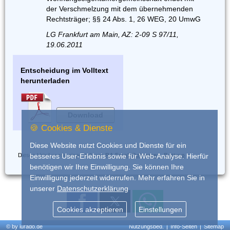
der Verschmelzung mit dem übernehmenden
Rechtsträger; §§ 24 Abs. 1, 26 WEG, 20 UmwG
LG Frankfurt am Main, AZ: 2-09 S 97/11,
19.06.2011
Entscheidung im Volltext
herunterladen
Download
🍪 Cookies & Dienste
Diese Website nutzt Cookies und Dienste für ein
Dieses Urteil wurde eingestellt von
RA Frank Dohrmann, Bottrop
besseres User-Erlebnis sowie für Web-Analyse. Hierfür
benötigen wir Ihre Einwilligung. Sie können Ihre
Einwilligung jederzeit widerrufen. Mehr erfahren Sie in
unserer
Datenschutzerklärung
Cookies akzeptieren
Einstellungen
© by iurado.de
Nutzungsbed.
|
Info-Seiten
|
Sitemap