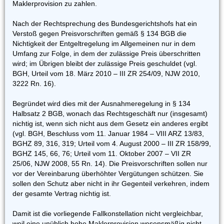
Maklerprovision zu zahlen.
Nach der Rechtsprechung des Bundesgerichtshofs hat ein
Verstoß gegen Preisvorschriften gemäß § 134 BGB die
Nichtigkeit der Entgeltregelung im Allgemeinen nur in dem
Umfang zur Folge, in dem der zulässige Preis überschritten
wird; im Übrigen bleibt der zulässige Preis geschuldet (vgl.
BGH, Urteil vom 18. März 2010 – III ZR 254/09, NJW 2010,
3222 Rn. 16).
Begründet wird dies mit der Ausnahmeregelung in § 134
Halbsatz 2 BGB, wonach das Rechtsgeschäft nur (insgesamt)
nichtig ist, wenn sich nicht aus dem Gesetz ein anderes ergibt
(vgl. BGH, Beschluss vom 11. Januar 1984 – VIII ARZ 13/83,
BGHZ 89, 316, 319; Urteil vom 4. August 2000 – III ZR 158/99,
BGHZ 145, 66, 76; Urteil vom 11. Oktober 2007 – VII ZR
25/06, NJW 2008, 55 Rn. 14). Die Preisvorschriften sollen nur
vor der Vereinbarung überhöhter Vergütungen schützen. Sie
sollen den Schutz aber nicht in ihr Gegenteil verkehren, indem
der gesamte Vertrag nichtig ist.
Damit ist die vorliegende Fallkonstellation nicht vergleichbar,
weil eine unüblich hohe Maklerprovision wesensmäßig nicht