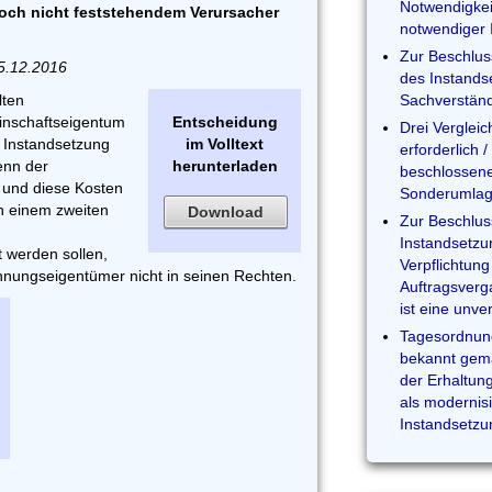
Notwendigkei
noch nicht feststehendem Verursacher
notwendiger 
Zur Beschlus
5.12.2016
des Instands
lten
Sachverstän
inschaftseigentum
Entscheidung
Drei Verglei
 Instandsetzung
im Volltext
erforderlich 
wenn der
herunterladen
beschlossen
t und diese Kosten
Sonderumlage
n einem zweiten
Download
Zur Beschlus
Instandsetz
 werden sollen,
Verpflichtun
hnungseigentümer nicht in seinen Rechten.
Auftragsver
ist eine unve
Tagesordnung
bekannt gem
der Erhaltun
als modernis
Instandsetz