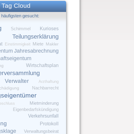
Tag Cloud
häufigsten gesucht:
g
Kurioses
Schimmel
Teilungserklärung
at
Miete
Makler
Einstimmigkeit
entum
Jahresabrechnung
aftseigentum
Wirtschaftsplan
ng
erversammlung
Verwalter
Arzthaftung
chädigung
Nachbarrecht
seigentümer
Mietminderung
eschluss
Eigenbedarfskündigung
Verkehrsunfall
ung
Protokoll
gsklage
Verwaltungsbeirat