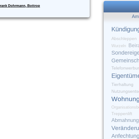
rank Dohrmann, Bottrop
Am 
Kündigun
Abschleppen
Beir
Wurzeln
Sondereig
Gemeinsch
Telefonwerbu
Eigentüm
Tierhaltung
Nutzungsents
Wohnung
Organisationsb
Treppenlift
Abmahnung
Veränder
Anfechtun