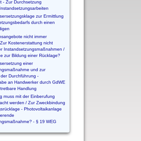
t - Zur Durchsetzung
Instandsetzungsarbeiten
sersetzungsklage zur Ermittlung
etzungsbedarfs durch einen
digen
chsangebote nicht immer
/ Zur Kostenerstattung nicht
er Instandsetzungsmaßnahmen /
 zur Bildung einer Rücklage?
sersetzung einer
ungsmaßnahme und zur
g der Durchführung -
gabe an Handwerker durch GdWE
rtretbare Handlung
 muss mit der Einberufung
acht werden / Zur Zweckbindung
gsrücklage - Photovoltaikanlage
ierende
ungsmaßnahme? - § 19 WEG