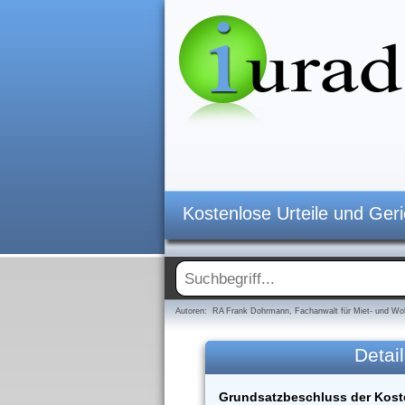
Kostenlose Urteile und Ger
Autoren: RA Frank Dohrmann, Fachanwalt für Miet- und Woh
Detail
Grundsatzbeschluss der Kost