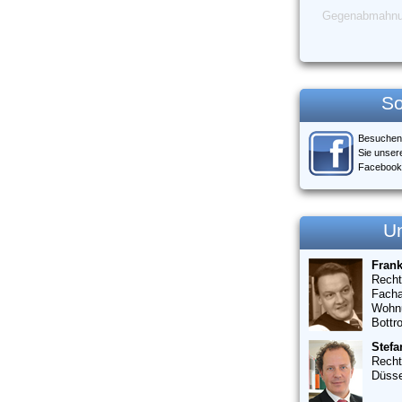
Gegenabmahn
So
Besuchen
Sie unser
Facebook
U
Fran
Recht
Facha
Wohn
Bottr
Stefa
Recht
Düsse