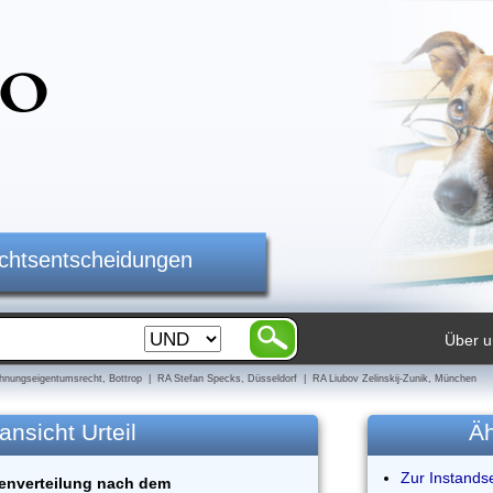
ichtsentscheidungen
Über u
nungseigentumsrecht, Bottrop | RA Stefan Specks, Düsseldorf | RA Liubov Zelinskij-Zunik, München
ansicht Urteil
Äh
Zur Instandse
enverteilung nach dem