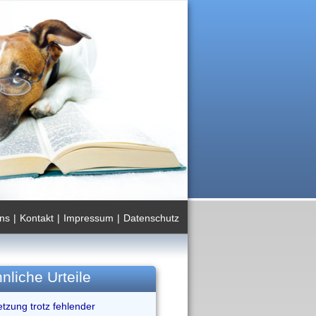
ns
|
Kontakt
|
Impressum
|
Datenschutz
nliche Urteile
tzung trotz fehlender