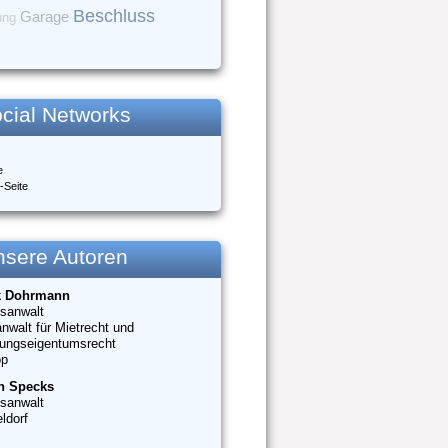
Beschluss
Garage
ung
cial Networks
e
-Seite
nsere Autoren
k Dohrmann
sanwalt
nwalt für Mietrecht und
ungseigentumsrecht
op
n Specks
sanwalt
ldorf