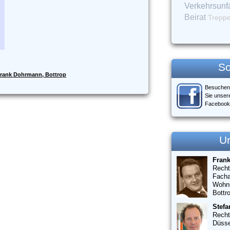
Verkehrsunfa
Beirat
Treppen
So
rank Dohrmann, Bottrop
Besuchen
Sie unser
Facebook
U
Fran
Recht
Facha
Wohn
Bottr
Stefa
Recht
Düsse