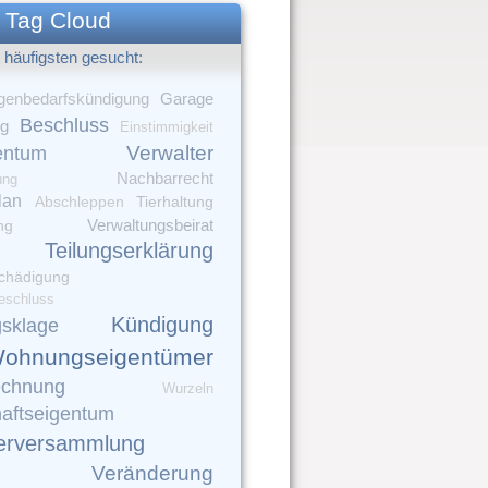
Tag Cloud
häufigsten gesucht:
Garage
genbedarfskündigung
Beschluss
ng
Einstimmigkeit
Verwalter
entum
Nachbarrecht
ung
lan
Tierhaltung
Abschleppen
Verwaltungsbeirat
ng
Teilungserklärung
chädigung
eschluss
Kündigung
gsklage
ohnungseigentümer
echnung
Wurzeln
aftseigentum
erversammlung
Veränderung