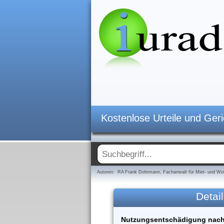
Kostenlose Urteile und Ger
Autoren: RA Frank Dohrmann, Fachanwalt für Miet- und Woh
Detail
Nutzungsentschädigung nach 