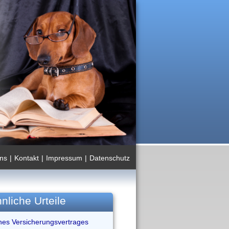
ns
|
Kontakt
|
Impressum
|
Datenschutz
nliche Urteile
ines Versicherungsvertrages