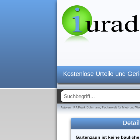
Kostenlose Urteile und Ger
Autoren: RA Frank Dohrmann, Fachanwalt für Miet- und Woh
Detail
Gartenzaun ist keine bauliche 