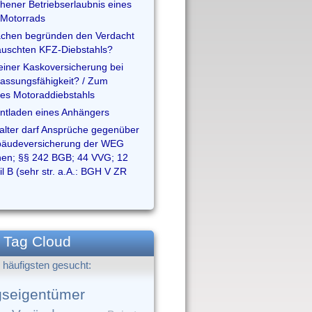
hener Betriebserlaubnis eines
Motorrads
achen begründen den Verdacht
äuschten KFZ-Diebstahls?
einer Kaskoversicherung bei
lassungsfähigkeit? / Zum
es Motoraddiebstahls
Entladen eines Anhängers
alter darf Ansprüche gegenüber
äudeversicherung der WEG
hen; §§ 242 BGB; 44 VVG; 12
l B (sehr str. a.A.: BGH V ZR
Tag Cloud
häufigsten gesucht:
seigentümer