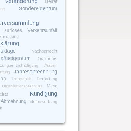
Veränderung
Beirat
Sondereigentum
ung
erversammlung
Verkehrsunfall
Kurioses
kündigung
rklärung
gsklage
Nachbarrecht
aftseigentum
Schimmel
zungsentschädigung
Wurzeln
Jahresabrechnung
aftung
lan
Tierhaltung
Treppenlift
Miete
Organisationsbeschluss
Kündigung
irat
Abmahnung
Telefonwerbung
ng