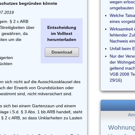
wegen erlosc
schutzes begründen könnte
umgebauten 
07.2019
Welche Tats
 gem. § 2 c ARB
eines vorget
Streitigkeiten über
Entscheidung
Wirksamkeit 
u gewähren, da
im Volltext
fehlender Zu
keiten um die
herunterladen
Nachweis ein
Unfall beim 
Download
Nur der Verw
eigerten
der Wohngeb
rückten
geltend mac
VGB 2008 Tei
29/16)
n sich nicht auf die Ausschlussklausel des
ach der Erwerb von Grundstücken oder
timmt sind, nicht mitversichert sind.
s sich bei einem Gartenzaun und einem
age i.S.d. § 3 Abs. 1 bb ARB handelt, steht
Am 
 § 2 c ARB, so dass Unklarheiten zu Lasten
.
Wohnung