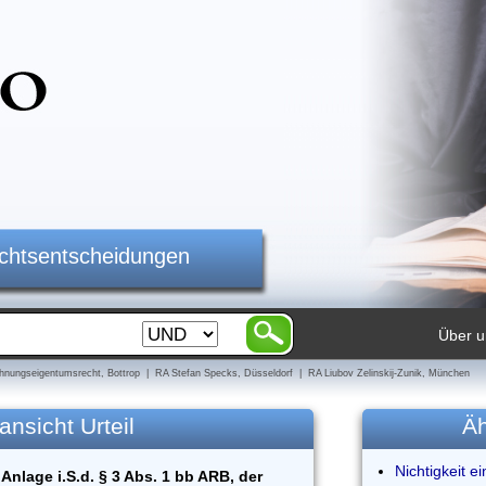
ichtsentscheidungen
Über u
nungseigentumsrecht, Bottrop | RA Stefan Specks, Düsseldorf | RA Liubov Zelinskij-Zunik, München
ansicht Urteil
Äh
Nichtigkeit e
Anlage i.S.d. § 3 Abs. 1 bb ARB, der