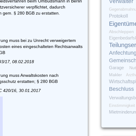
Verwalter
hiedsverfahren beim Ombudsmann in Berlin
tzversicherer verpflichtet, dadurch
Gegenabmahn
n gem. § 280 BGB zu erstatten.
Protokoll
Eigentüm
Abschleppen
Eigenbedarfs
rung muss bei zu Unrecht verweigertem
Teilungse
osten eines eingeschalteten Rechtsanwalts
Anfechtun
BGB
Gemeinsch
93/17, 08.02.2018
Garage
Nut
Makler
Arzth
rung muss Anwaltskosten nach
sschutz erstatten; § 280 BGB
Wirtschaftsp
Beschluss
C 420/16, 30.01.2017
Verwaltungsbe
Einstimmigkeit
Mietminderu