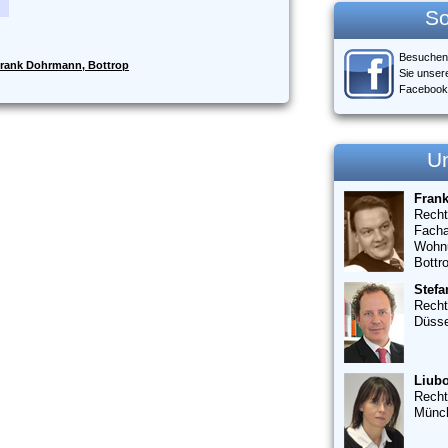
So
Besuchen
rank Dohrmann, Bottrop
Sie unser
Facebook
U
Fran
Recht
Facha
Wohn
Bottr
Stefa
Recht
Düsse
Liubo
Recht
Münc