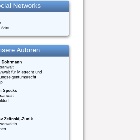
cial Networks
e
-Seite
nsere Autoren
k Dohrmann
sanwalt
nwalt für Mietrecht und
ungseigentumsrecht
op
n Specks
sanwalt
ldorf
v Zelinskij-Zunik
sanwältin
hen