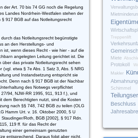
Verwaltungsbe
n der Art. 70 bis 74 GG noch die Regelung
es Landes Nordrhein-Westfalen stehen der
Mietminderu
§ 917 BGB auf das Notleitungsrecht
Eigentüm
Wirtschaftsp
Treppenlift
r durch das Notleitungsrecht begünstigte
Verkehrsunfa
us an den Herstellungs- und
 ist, wenn dieses Recht - wie hier - auf die
Gemeinsch
barn angelegten Leitung gerichtet ist. Die
Miete
Abschl
 über das private Notleitungsrecht sehen
Protokoll
Wu
r (vgl. etwa § 7e Abs. 1 Satz 3, Abs. 5 NRG
Kün
Makler
ltung und Instandsetzung entspricht sie
Abmahnung
cht. Denn nach § 917 BGB ist der Nachbar
Unterhaltung des Notwegs verpflichtet
Schimmel
 ZR 27/94, NJW-RR 1995, 911, 913 f.), und
Teilungse
dem Berechtigten nutzt, sind die Kosten
Beschluss
tzung nach §§ 748, 742 BGB zu teilen (OLG
Jahresabr
LG Hamm Urt. v. 16. Oktober 2000, 5 U
34; Staudinger/Roth, BGB [2002], § 917 Rdn.
15, 119 ff. für das Recht der
haltung einer gemeinsam genutzten
tze entsprechend. Daraus folgt aber nicht,