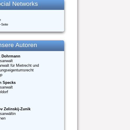
cial Networks
e
-Seite
nsere Autoren
k Dohrmann
sanwalt
nwalt für Mietrecht und
ungseigentumsrecht
op
n Specks
sanwalt
ldorf
v Zelinskij-Zunik
sanwältin
hen