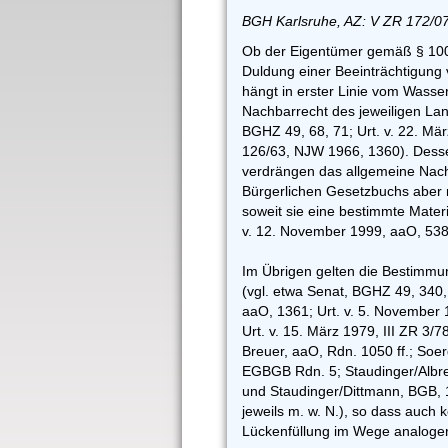
BGH Karlsruhe, AZ: V ZR 172/07
Ob der Eigentümer gemäß § 100
Duldung einer Beeinträchtigung ve
hängt in erster Linie vom Wasse
Nachbarrecht des jeweiligen Lan
BGHZ 49, 68, 71; Urt. v. 22. Mä
126/63, NJW 1966, 1360). Desse
verdrängen das allgemeine Nac
Bürgerlichen Gesetzbuchs aber 
soweit sie eine bestimmte Materi
v. 12. November 1999, aaO, 538
Im Übrigen gelten die Bestimmu
(vgl. etwa Senat, BGHZ 49, 340, 
aaO, 1361; Urt. v. 5. November
Urt. v. 15. März 1979, III ZR 3
Breuer, aaO, Rdn. 1050 ff.; Soer
EGBGB Rdn. 5; Staudinger/Albre
und Staudinger/Dittmann, BGB, 1
jeweils m. w. N.), so dass auch
Lückenfüllung im Wege analoger