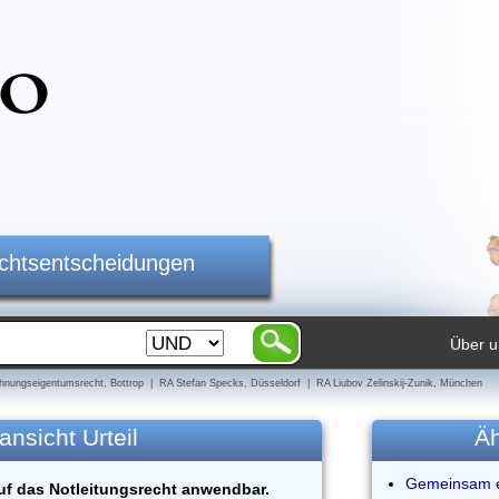
ichtsentscheidungen
Über u
nungseigentumsrecht, Bottrop | RA Stefan Specks, Düsseldorf | RA Liubov Zelinskij-Zunik, München
ansicht Urteil
Äh
Gemeinsam er
uf das Notleitungsrecht anwendbar.