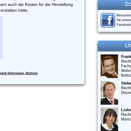
So
rn auch die Kosten für die Herstellung
 erstatten hätte.
Besuchen
Sie unser
Facebook
U
Fran
Recht
Facha
Wohn
rank Dohrmann, Bottrop
Bottr
Stefa
Recht
Düsse
Liubo
Recht
Münc