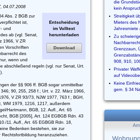
die Grundstü
, 04.07.2008
kein Anspruc
4 Abs. 2 BGB zur
Streitigkeit
rpflichtet ist,
Entscheidung
Mieters des N
r- und
im Volltext
Jahresmiete 
des ab (vgl. Senat,
herunterladen
Zu schwierig
rz 1966, V ZR
Nachbarrech
n Vorschriften
Download
Grenzzaun, Ü
hbarrecht des
Grenzabstän
nur, wenn und
908, 910, 1
e abschließend regeln (vgl. nur Senat, Urt.
Privater Waf
).
auf Videoüb
Keine Einfrie
ngen der §§ 906 ff. BGB sogar unmittelbar
gem. § 34 
346; 90, 255, 258 f.; Urt. v. 22. März 1966,
 1976, V ZR 93/73, NJW 1977, 763 f.; BGH,
/78, WM 1979, 1216, 1217, außerdem
gel/Hartmann, BGB, 12. Aufl., Art. 65
cht, BGB [2005], Art. 124 EGBGB Rdn. 43
0./11. Aufl., Art. 65 EGBGB Rdn. 18,
Am 
 keine Bedenken bestehen, sie zur
 Rechtsfortbildung heranzuziehen.
Wohnung