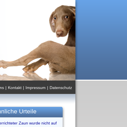
ns
|
Kontakt
|
Impressum
|
Datenschutz
nliche Urteile
richteter Zaun wurde nicht auf