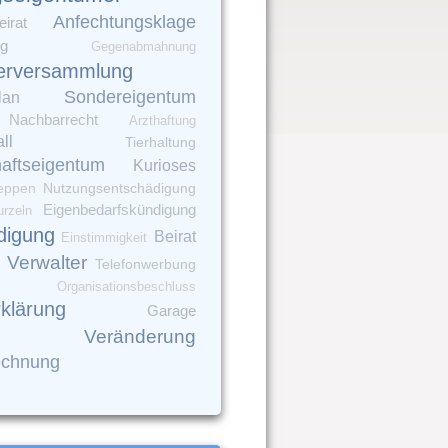
Anfechtungsklage
irat
ng
Gegenabmahnung
erversammlung
Sondereigentum
lan
Nachbarrecht
Arzthaftung
ll
Tierhaltung
aftseigentum
Kurioses
Nutzungsentschädigung
eppen
Eigenbedarfskündigung
rzeln
digung
Beirat
Einstimmigkeit
Verwalter
Telefonwerbung
Organisationsbeschluss
rklärung
Garage
Veränderung
echnung