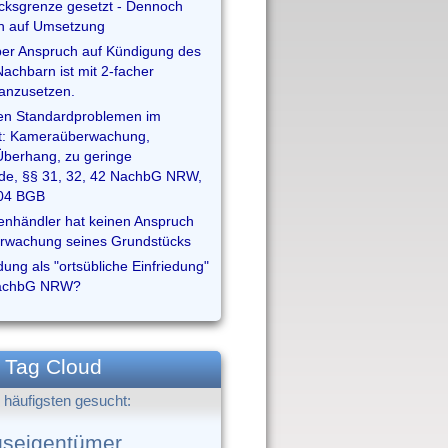
cksgrenze gesetzt - Dennoch
h auf Umsetzung
 über Anspruch auf Kündigung des
achbarn ist mit 2-facher
anzusetzen.
en Standardproblemen im
t: Kameraüberwachung,
berhang, zu geringe
de, §§ 31, 32, 42 NachbG NRW,
004 BGB
fenhändler hat keinen Anspruch
erwachung seines Grundstücks
dung als "ortsübliche Einfriedung"
NachbG NRW?
Tag Cloud
häufigsten gesucht:
seigentümer