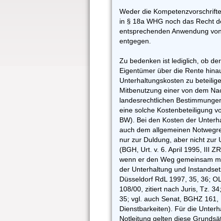
Weder die Kompetenzvorschrifte
in § 18a WHG noch das Recht d
entsprechenden Anwendung von 
entgegen.
Zu bedenken ist lediglich, ob de
Eigentümer über die Rente hina
Unterhaltungskosten zu beteiligen
Mitbenutzung einer von dem Nach
landesrechtlichen Bestimmungen
eine solche Kostenbeteiligung vo
BW). Bei den Kosten der Unterha
auch dem allgemeinen Notwegre
nur zur Duldung, aber nicht zur 
(BGH, Urt. v. 6. April 1995, III
wenn er den Weg gemeinsam mit 
der Unterhaltung und Instandse
Düsseldorf RdL 1997, 35, 36; O
108/00, zitiert nach Juris, Tz. 
35; vgl. auch Senat, BGHZ 161, 1
Dienstbarkeiten). Für die Unter
Notleitung gelten diese Grundsä