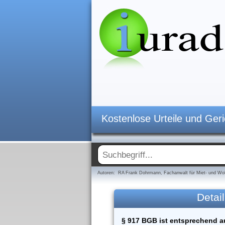
Kostenlose Urteile und Ger
Autoren: RA Frank Dohrmann, Fachanwalt für Miet- und Woh
Detail
§ 917 BGB ist entsprechend a