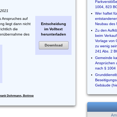
Parkverstöße
1004, 823 B
.2021
Wer haftet fü
es Anspruches auf
entstandene
ng liegt dann nicht
Entscheidung
Neubau des 
chtlich die
im Volltext
Zu den Aufkl
stenübernahme des
herunterladen
beim Verkauf
Vorlage von
Download
zu wenig sein
241 Abs. 2 
Gemeinde kan
Ansprüchen 
nach § 1004
Grunddienstb
Beseitigungs
Gebäude (hie
rank Dohrmann, Bottrop
Am 