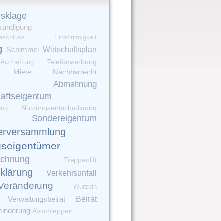
gsklage
kündigung
eschluss
Einstimmigkeit
g
Wirtschaftsplan
Schimmel
Telefonwerbung
Arzthaftung
Miete
Nachbarrecht
Abmahnung
aftseigentum
Nutzungsentschädigung
ung
Sondereigentum
erversammlung
seigentümer
echnung
Treppenlift
rklärung
Verkehrsunfall
Veränderung
Wurzeln
Verwaltungsbeirat
Beirat
minderung
Abschleppen