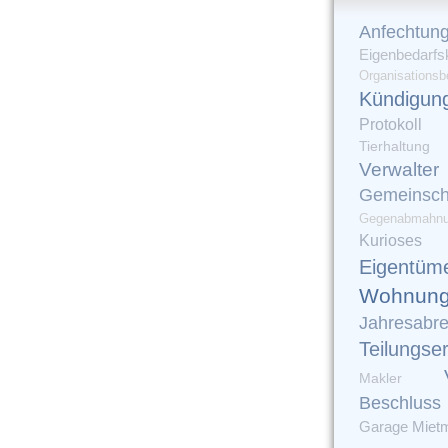
Anfechtun
Eigenbedarfs
Organisationsb
Kündigun
Protokoll
Tierhaltung
Verwalter
Gemeinsch
Gegenabmahn
Kurioses
Eigentüm
Wohnung
Jahresabr
Teilungse
Makler
Beschluss
Garage
Miet