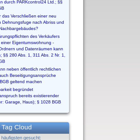
n durch PARKcontrol24 Ltd.; §§
GB
r das Verschließen einer neu
n Dehnungsfuge nach Abriss und
Nachbargebäudes?
ärungspflichten des Verkäufers
 einer Eigentumswohnung -
 Ordnern und Datenräumen kann
; §§ 280 Abs. 1, 311 Abs. 2 Nr. 1,
BGB
n neben öffentlich rechtlichen
auch Beseitigungsansprüche
 BGB geltend machen
arkeit begründet
anspruch bereits existierender
r: Garage, Haus); § 1028 BGB
Tag Cloud
häufigsten gesucht: