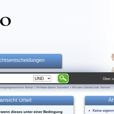
ichtsentscheidungen
Über u
nungseigentumsrecht, Bottrop | RA Stefan Specks, Düsseldorf | RA Liubov Zelinskij-Zunik, München
ansicht Urteil
Äh
Keine eigen
, wenn dieses unter einer Bedingung