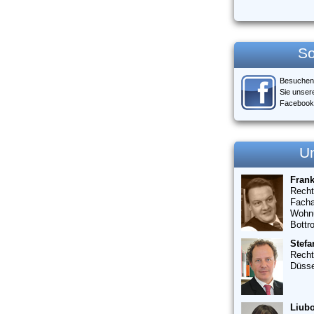
So
Besuchen
Sie unser
Facebook
U
Fran
Recht
Facha
Wohn
Bottr
Stefa
Recht
Düsse
Liubo