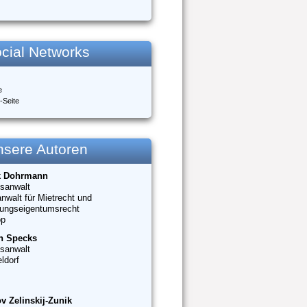
cial Networks
e
-Seite
nsere Autoren
k Dohrmann
sanwalt
nwalt für Mietrecht und
ungseigentumsrecht
op
n Specks
sanwalt
ldorf
v Zelinskij-Zunik