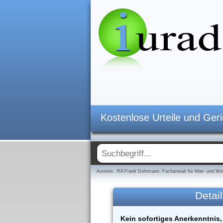
Kostenlose Urteile und Ger
Autoren: RA Frank Dohrmann, Fachanwalt für Miet- und Woh
Detail
Kein sofortiges Anerkenntnis