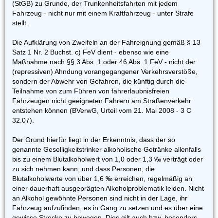
(StGB) zu Grunde, der Trunkenheitsfahrten mit jedem
Fahrzeug - nicht nur mit einem Kraftfahrzeug - unter Strafe
stellt.
Die Aufklärung von Zweifeln an der Fahreignung gemäß § 13
Satz 1 Nr. 2 Buchst. c) FeV dient - ebenso wie eine
Maßnahme nach §§ 3 Abs. 1 oder 46 Abs. 1 FeV - nicht der
(repressiven) Ahndung vorangegangener Verkehrsverstöße,
sondern der Abwehr von Gefahren, die künftig durch die
Teilnahme von zum Führen von fahrerlaubnisfreien
Fahrzeugen nicht geeigneten Fahrern am Straßenverkehr
entstehen können (BVerwG, Urteil vom 21. Mai 2008 - 3 C
32.07).
Der Grund hierfür liegt in der Erkenntnis, dass der so
genannte Geselligkeitstrinker alkoholische Getränke allenfalls
bis zu einem Blutalkoholwert von 1,0 oder 1,3 ‰ verträgt oder
zu sich nehmen kann, und dass Personen, die
Blutalkoholwerte von über 1,6 ‰ erreichen, regelmäßig an
einer dauerhaft ausgeprägten Alkoholproblematik leiden. Nicht
an Alkohol gewöhnte Personen sind nicht in der Lage, ihr
Fahrzeug aufzufinden, es in Gang zu setzen und es über eine
gewisse Strecke zu bewegen. Dies gilt auch bzw. besonders