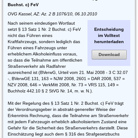
Buchst. c) FeV
OVG Kassel, AZ: Az. 2 B 1076/10, 06.10.2010
Nach seinem eindeutigen Wortlaut
setzt § 13 Satz 1 Nr. 2 Buchst. c) FeV
Entscheidung
nicht das Führen eines
im Volltext
Kraftfahrzeugs, sondern lediglich das
herunterladen
Führen eines Fahrzeugs unter
erheblichem Alkoholeinfluss voraus,
Download
so dass die Teilnahme am öffentlichen
Straßenverkehr als Radfahrer
ausreichend ist (BVerwG, Urteil vom 21. Mai 2008 - 3 C 32.07
-, BVerwGE 131, 163 = NJW 2008, 2601 = DAR 2008, 537 =
NZV 2008, 646 = VerkMitt 2008, Nr. 73 = VRS 115, 149 =
Buchholz 442.10 § 2 StVG Nr. 14, m. w. N.).
Mit der Regelung des § 13 Satz 1 Nr. 2 Buchst. c) FeV trägt
der Verordnungsgeber in abstrakt-genereller Weise der
Erkenntnis Rechnung, dass die Teilnahme am Straßenverkehr
mit jedem Fahrzeugin erheblich alkoholisiertem Zustand eine
Gefahr für die Sicherheit des Straßenverkehrs darstellt. Diese
Einschätzung liegt auch dem § 316 des Strafgesetzbuchs