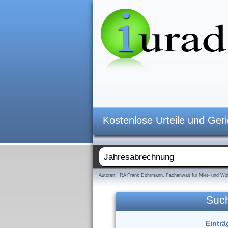
Kostenlose Urteile und Ger
Autoren: RA Frank Dohrmann, Fachanwalt für Miet- und Woh
Suc
Einträ