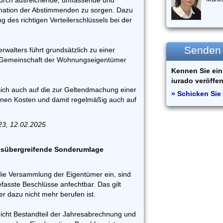
urch ausreichende, umfassende und
ormation der Abstimmenden zu sorgen. Dazu
 des richtigen Verteilerschlüssels bei der
Senden S
erwalters führt grundsätzlich zu einer
r Gemeinschaft der Wohnungseigentümer
Kennen Sie ein 
iurado veröffen
t sich auch auf die zur Geltendmachung einer
» Schicken Sie 
denen Kosten und damit regelmäßig auch auf
23, 12.02.2025
esübergreifende Sonderumlage
 die Versammlung der Eigentümer ein, sind
asste Beschlüsse anfechtbar. Das gilt
er dazu nicht mehr berufen ist.
nicht Bestandteil der Jahresabrechnung und