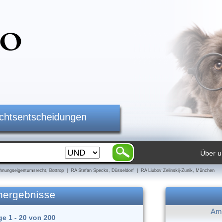
ichtsentscheidungen
Über u
nungseigentumsrecht, Bottrop | RA Stefan Specks, Düsseldorf | RA Liubov Zelinskij-Zunik, München
hergebnisse
Am 
ge 1 - 20 von 200