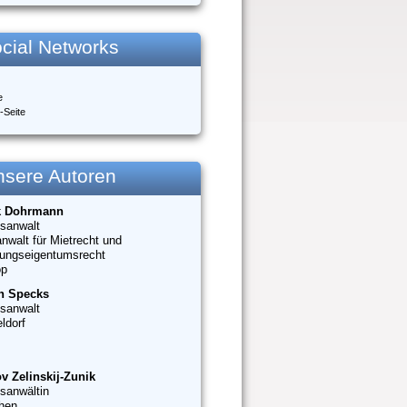
cial Networks
e
-Seite
nsere Autoren
k Dohrmann
sanwalt
nwalt für Mietrecht und
ungseigentumsrecht
op
n Specks
sanwalt
ldorf
v Zelinskij-Zunik
sanwältin
hen