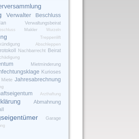
erversammlung
g
Verwalter
Beschluss
lan
Verwaltungsbeirat
Makler
eschluss
Wurzeln
ung
Treppenlift
kündigung
Abschleppen
rotokoll
Beirat
Nachbarrecht
chädigung
entum
Mietminderung
nfechtungsklage
Kurioses
Jahresabrechnung
Miete
ng
aftseigentum
Arzthaftung
rklärung
Abmahnung
ll
seigentümer
Garage
ung