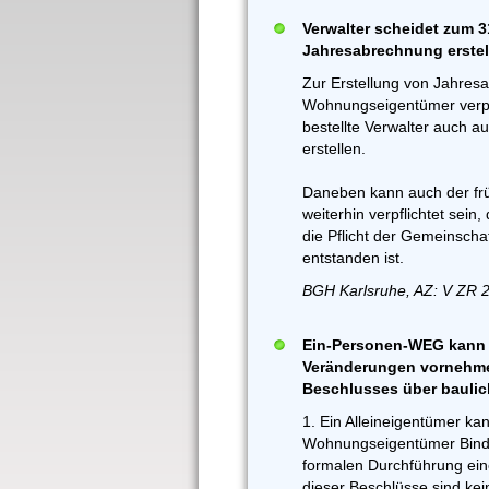
Verwalter scheidet zum 3
Jahresabrechnung erstel
Zur Erstellung von Jahres
Wohnungseigentümer verpfl
bestellte Verwalter auch 
erstellen.
Daneben kann auch der frü
weiterhin verpflichtet sein
die Pflicht der Gemeinscha
entstanden ist.
BGH Karlsruhe, AZ: V ZR 
Ein-Personen-WEG kann 
Veränderungen vornehmen
Beschlusses über bauli
1. Ein Alleineigentümer ka
Wohnungseigentümer Bindun
formalen Durchführung ei
dieser Beschlüsse sind ke