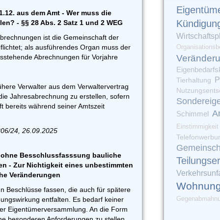
Eigentüm
1.12. aus dem Amt - Wer muss die
Kündigun
len? - §§ 28 Abs. 2 Satz 1 und 2 WEG
Wirtschaftsp
abrechnungen ist die Gemeinschaft der
ichtet; als ausführendes Organ muss der
Organisationsb
ausstehende Abrechnungen für Vorjahre
Veränder
Eigenbedarfs
P
Tierhaltung
here Verwalter aus dem Verwaltervertrag
Nutzungsents
, die Jahresabrechnung zu erstellen, sofern
Sondereig
ft bereits während seiner Amtszeit
A
Schimmel
Einstimmigkeit
206/24, 26.09.2025
Telefonwerbu
Gemeinsch
ohne Besschlussfasssung bauliche
Teilungse
 - Zur Nichtigkeit eines unbestimmten
Verkehrsunfa
che Veränderungen
Wohnung
nn Beschlüsse fassen, die auch für spätere
Gegenabmahn
gswirkung entfalten. Es bedarf keiner
ner Eigentümerversammlung. An die Form
ine besonderen Anforderungen zu stellen,