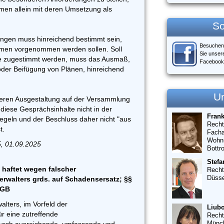
en allein mit deren Umsetzung als
So
ungen muss hinreichend bestimmt sein,
Besuchen
men vorgenommen werden sollen. Soll
Sie unser
e zugestimmt werden, muss das Ausmaß,
Facebook
der Beifügung von Plänen, hinreichend
U
eren Ausgestaltung auf der Versammlung
h diese Gesprächsinhalte nicht in der
Fran
egeln und der Beschluss daher nicht "aus
Recht
t.
Facha
Wohn
5, 01.09.2025
Bottr
Stefa
haftet wegen falscher
Recht
Düsse
rwalters grds. auf Schadensersatz; §§
BGB
alters, im Vorfeld der
Liubo
 eine zutreffende
Recht
Münc