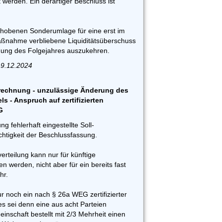
t werden. Ein derartiger Beschluss ist
erhobenen Sonderumlage für eine erst im
ßnahme verbliebene Liquiditätsüberschuss
nung des Folgejahres auszukehren.
19.12.2024
brechnung - unzulässige Änderung des
s - Anspruch auf zertifizierten
G
g fehlerhaft eingestellte Soll-
chtigkeit der Beschlussfassung.
rteilung kann nur für künftige
n werden, nicht aber für ein bereits fast
hr.
 noch ein nach § 26a WEG zertifizierter
es sei denn eine aus acht Parteien
nschaft bestellt mit 2/3 Mehrheit einen