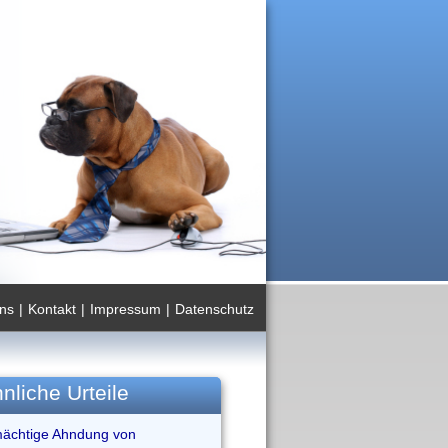
ns
|
Kontakt
|
Impressum
|
Datenschutz
nliche Urteile
mächtige Ahndung von