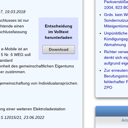
Parkverstöße
1004, 823 B
17, 19.03.2018
Grds. kein W
chlusses ist nur
Sondernutzun
chtende einen
Entscheidung
Miteigentüme
schlussfassung
im Volltext
Unpünktliche 
herunterladen
Kündigungsgr
Abmahnung
 e-Mobile ist an
Download
Richter verw
5 Nr. 6 WEG soll
denkt sich e
tandard
aufgrund eig
enheit des gemeinschaftlichen Eigentums
Zur erneuten
er zustimmen.
Berufungsins
fehlerhafter 
rgemeinschaftung von Individualansprüchen.
ZPO
ng einer weiteren Elektroladestation
 S 12015/21, 23.06.2022
Am 