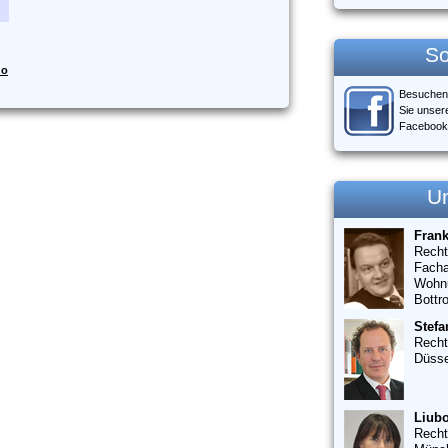
So
do
Besuchen
Sie unser
Facebook
U
Fran
Recht
Facha
Wohn
Bottr
Stefa
Recht
Düsse
Liubo
Recht