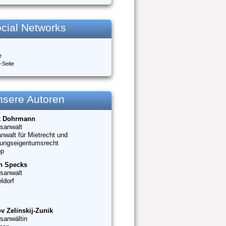
cial Networks
e
-Seite
nsere Autoren
k Dohrmann
sanwalt
nwalt für Mietrecht und
ungseigentumsrecht
op
n Specks
sanwalt
ldorf
v Zelinskij-Zunik
sanwältin