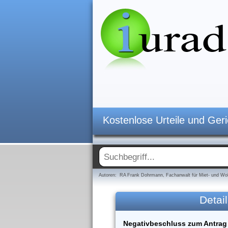
Kostenlose Urteile und Ger
Autoren: RA Frank Dohrmann, Fachanwalt für Miet- und Woh
Detail
Negativbeschluss zum Antrag 