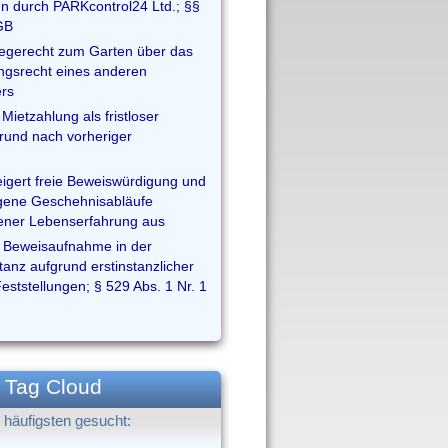
n durch PARKcontrol24 Ltd.; §§
GB
egerecht zum Garten über das
gsrecht eines anderen
rs
Mietzahlung als fristloser
und nach vorheriger
eigert freie Beweiswürdigung und
igene Geschehnisabläufe
ener Lebenserfahrung aus
 Beweisaufnahme in der
tanz aufgrund erstinstanzlicher
Feststellungen; § 529 Abs. 1 Nr. 1
Tag Cloud
häufigsten gesucht: