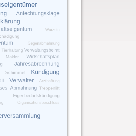
seigentümer
ung
Anfechtungsklage
rklärung
aftseigentum
Wurzeln
chädigung
entum
Gegenabmahnung
Verwaltungsbeirat
e
Tierhaltung
Wirtschaftsplan
Makler
Jahresabrechnung
ng
Kündigung
Schimmel
Verwalter
ll
Arzthaftung
Abmahnung
oses
Treppenlift
Eigenbedarfskündigung
ng
Organisationsbeschluss
erversammlung