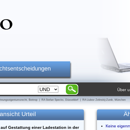
ichtsentscheidungen
Über u
nungseigentumsrecht, Bottrop | RA Stefan Specks, Düsseldorf | RA Liubov Zelinskij-Zunik, München
ansicht Urteil
Äh
Keine eigen
auf Gestattung einer Ladestation in der