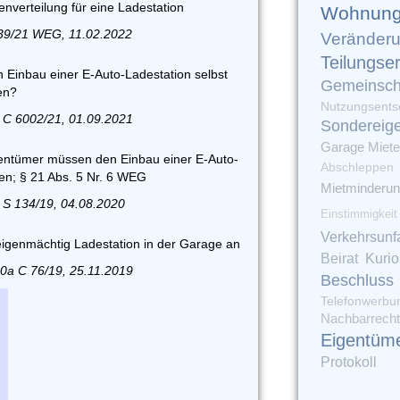
enverteilung für eine Ladestation
Wohnung
39/21 WEG, 11.02.2022
Veränder
Teilungse
n Einbau einer E-Auto-Ladestation selbst
Gemeinsch
en?
Nutzungsents
 C 6002/21, 01.09.2021
Sondereig
Garage
Miet
ntümer müssen den Einbau einer E-Auto-
Abschleppen
den; § 21 Abs. 5 Nr. 6 WEG
Mietminderu
 S 134/19, 04.08.2020
Einstimmigkeit
Verkehrsunfa
eigenmächtig Ladestation in der Garage an
Beirat
Kuri
90a C 76/19, 25.11.2019
Beschluss
Telefonwerbu
Nachbarrecht
Eigentüm
Protokoll