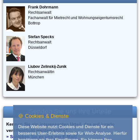
Frank Dohrmann
Rechtsanwalt
Fachanwalt für Mietrecht und Wohnungseigentumsrecht
Bottrop
Stefan Specks
Rechtsanwalt
Düsseldorf
Liubov Zelinskij-Zunik
Rechtsanwältin
München
Senden Sie uns Ihre Urteile
🍪 Cookies & Dienste
Kennen Sie ein interessantes Urteil, das auf iurado
Diese Website nutzt Cookies und Dienste für ein
veröffentlicht werden sollte?
besseres User-Erlebnis sowie für Web-Analyse. Hierfür
» Schicken Sie es uns per E-Mail!
benötigen wir Ihre Einwilligung. Sie können Ihre