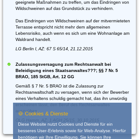
geeignete Maßnahmen zu treffen, um das Eindringen von
Wildschweinen auf das Grundstück zu verhindern.
Das Eindringen von Wildschweinen auf der mitvermieteten
Terrasse entspricht nicht mehr dem allgemeinen
Lebensrisiko, auch wenn es sich um eine Wohnanlage am
Waldrand handelt.
LG Berlin I, AZ: 67 S 65/14, 21.12.2015
Zulassungsversagung zum Rechtsanwalt bei
Beleidigung eines Staatsanwaltes???; §§ 7 Nr. 5
BRAO, 185 StGB, Art. 12 GG
Gemäß § 7 Nr. 5 BRAO ist die Zulassung zur
Rechtsanwaltschaft zu versagen, wenn sich der Bewerber
eines Verhaltens schuldig gemacht hat, das ihn unwürdig
erscheinen lässt, den Beruf des Rechtsanwaltes
auszuüben.
🍪 Cookies & Dienste
OLG Hamm, AZ: 1 AGH 25/15, 30.10.2015
Diese Website nutzt Cookies und Dienste für ein
besseres User-Erlebnis sowie für Web-Analyse. Hierfür
benötigen wir Ihre Einwilligung. Sie können Ihre